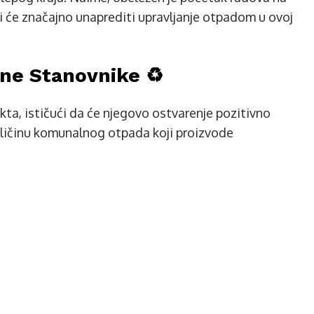
ji će značajno unaprediti upravljanje otpadom u ovoj
lne Stanovnike ♻️
kta, ističući da će njegovo ostvarenje pozitivno
količinu komunalnog otpada koji proizvode