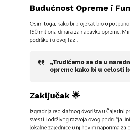
Budućnost Opreme i Funk
Osim toga, kako bi projekat bio u potpun
150 miliona dinara za nabavku opreme. Mini
podršku i u ovoj fazi.
„Trudićemo se da u nared
opreme kako bi u celosti b
Zaključak 🌟
Izgradnja reciklažnog dvorišta u Čajetini 
svesti i održivog razvoja ovog područja. In
lokalne zajednice u njihovim naporima za od