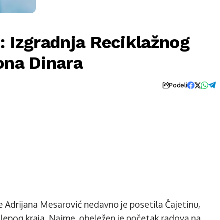
: Izgradnja Reciklažnog
ona Dinara
Podeli
e Adrijana Mesarović nedavno je posetila Čajetinu,
lepog kraja. Naime, obeležen je početak radova na