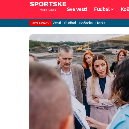
Sve vesti
Fudbal
Koš
Vesti
Fudbal
Košarka
Tenis
Brzi linkovi