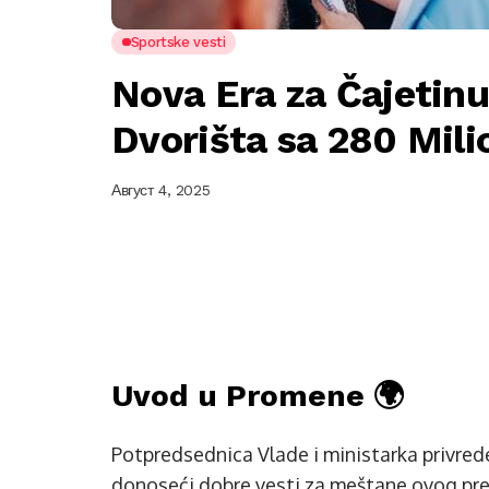
Sportske vesti
Nova Era za Čajetinu
Dvorišta sa 280 Mili
Август 4, 2025
Uvod u Promene 🌍
Potpredsednica Vlade i ministarka privred
donoseći dobre vesti za meštane ovog pre