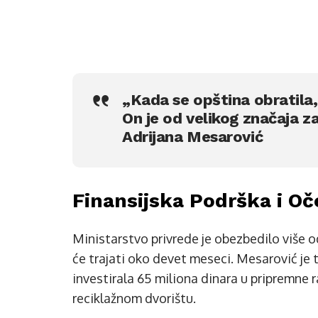
„Kada se opština obratila,
On je od velikog značaja z
Adrijana Mesarović
Finansijska Podrška i Oč
Ministarstvo privrede je obezbedilo više o
će trajati oko devet meseci. Mesarović j
investirala 65 miliona dinara u pripremn
reciklažnom dvorištu.