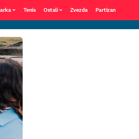
arka
Tenis
Ostali
Zvezda
Partizan