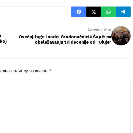
Naredna Vest
a
Osećaj tuge i nade: Gradonačelnik Šapić na
koj
obeležavanju tri decenije od "Oluje"
одна поља су означена
*