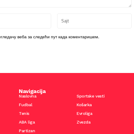
регледачу веба за следећи пут када коментаришем.
Navigacija
Naslovna
Sportske vesti
Fudbal
Košarka
Tenis
Evroliga
ABA liga
Zvezda
Partizan