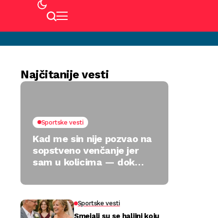
Najčitanije vesti
Sportske vesti
Kad me sin nije pozvao na
sopstveno venčanje jer
sam u kolicima — dok
jedan poklon nije sve
preokrenuo
Sportske vesti
Smejali su se haljini koju