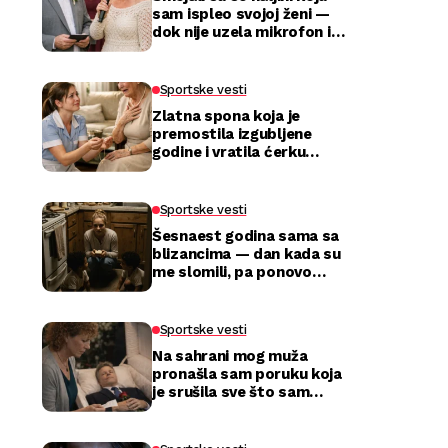
sam ispleo svojoj ženi —
dok nije uzela mikrofon i
utišala celu salu
Sportske vesti
Zlatna spona koja je
premostila izgubljene
godine i vratila ćerku
majci
Sportske vesti
Šesnaest godina sama sa
blizancima — dan kada su
me slomili, pa ponovo
izabrali
Sportske vesti
Na sahrani mog muža
pronašla sam poruku koja
je srušila sve što sam
mislila da znam o njemu