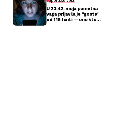
Sportske vesti
U 23:42, moja pametna
vaga prijavila je “gosta”
od 115 funti — ono što
sam zatekla kod kuće
razbilo je moj brak