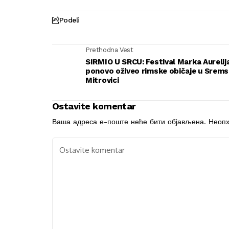
Podeli
Prethodna Vest
SIRMIO U SRCU: Festival Marka Aurelij
ponovo oživeo rimske običaje u Srems
Mitrovici
Ostavite komentar
Ваша адреса е-поште неће бити објављена.
Неопх