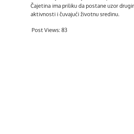
Čajetina ima priliku da postane uzor drug
aktivnosti i čuvajući životnu sredinu.
Post Views:
83