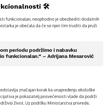
cionalnosti 🛠️
osti funkcionalan, neophodno je obezbediti dodatnih
starka je obećala da će se njen tim truditi da pruži
nom periodu podržimo i nabavku
io funkcionalan.“ – Adrijana Mesarović
predstavlja značajan korak ka unapređenju ekološke
icijativa je pokazatelj posvećenosti vlade da podrži
rživiji život. Uz podršku Ministarstva privrede,