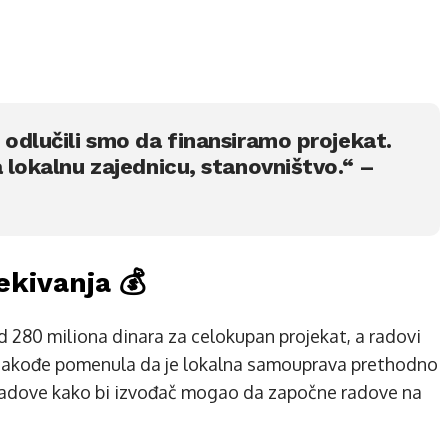
 odlučili smo da finansiramo projekat.
a lokalnu zajednicu, stanovništvo.“ –
ekivanja 💰
d 280 miliona dinara za celokupan projekat, a radovi
e takođe pomenula da je lokalna samouprava prethodno
e radove kako bi izvođač mogao da započne radove na