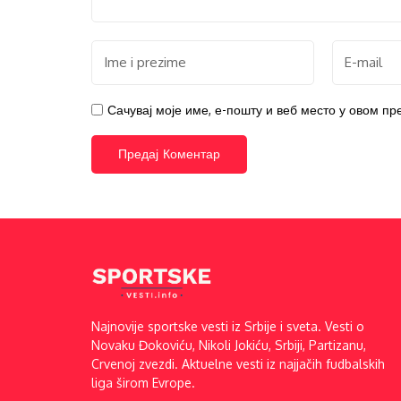
Сачувај моје име, е-пошту и веб место у овом п
Najnovije sportske vesti iz Srbije i sveta. Vesti o
Novaku Đokoviću, Nikoli Jokiću, Srbiji, Partizanu,
Crvenoj zvezdi. Aktuelne vesti iz najjačih fudbalskih
liga širom Evrope.