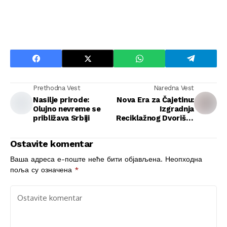
Prethodna Vest
Naredna Vest
Nasilje prirode:
Nova Era za Čajetinu:
Olujno nevreme se
Izgradnja
približava Srbiji
Reciklažnog Dvorišta
sa 280 Miliona Dinara
Ostavite komentar
Ваша адреса е-поште неће бити објављена.
Неопходна
поља су означена
*