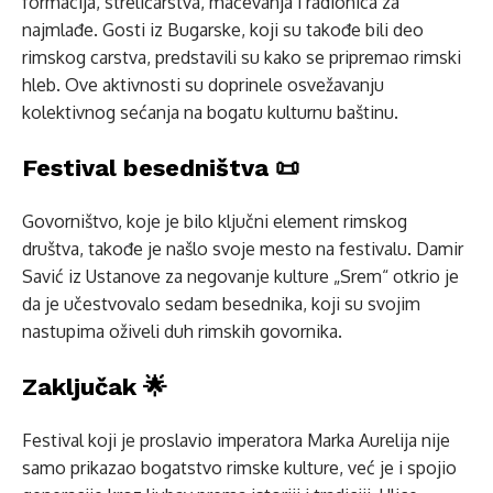
formacija, streličarstva, mačevanja i radionica za
najmlađe. Gosti iz Bugarske, koji su takođe bili deo
rimskog carstva, predstavili su kako se pripremao rimski
hleb. Ove aktivnosti su doprinele osvežavanju
kolektivnog sećanja na bogatu kulturnu baštinu.
Festival besedništva 📜
Govorništvo, koje je bilo ključni element rimskog
društva, takođe je našlo svoje mesto na festivalu. Damir
Savić iz Ustanove za negovanje kulture „Srem“ otkrio je
da je učestvovalo sedam besednika, koji su svojim
nastupima oživeli duh rimskih govornika.
Zaključak 🌟
Festival koji je proslavio imperatora Marka Aurelija nije
samo prikazao bogatstvo rimske kulture, već je i spojio