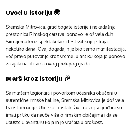
Uvod u istoriju 🌍
Sremska Mitrovica, grad bogate istorije i nekadašnja
prestonica Rimskog carstva, ponovo je oživela duh
Sirmijuma kroz spektakularni festival koji je trajao
nekoliko dana. Ovaj događaj nije bio samo manifestacija,
već pravo putovanje kroz vreme, u antiku koja je ponovo
zasijala na ulicama ovog prelepog grada.
Marš kroz istoriju 🎉
Sa maršem legionara i povorkom učesnika obučeni u
autentične rimske haljine, Sremska Mitrovica je doživela
transformaciju. Ulice su postale živi muzej, a građani su
imali priliku da nauče više o rimskim običajima i da se
upuste u avanturu koja ih je vraćala u prošlost.