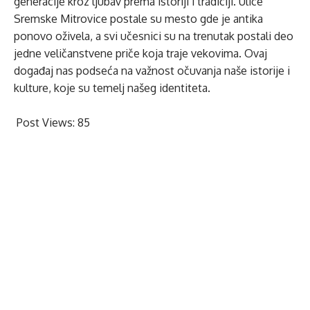
generacije kroz ljubav prema istoriji i tradiciji. Ulice
Sremske Mitrovice postale su mesto gde je antika
ponovo oživela, a svi učesnici su na trenutak postali deo
jedne veličanstvene priče koja traje vekovima. Ovaj
događaj nas podseća na važnost očuvanja naše istorije i
kulture, koje su temelj našeg identiteta.
Post Views:
85