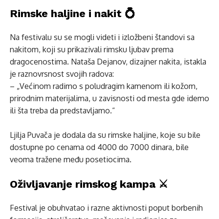
Rimske haljine i nakit 💍
Na festivalu su se mogli videti i izložbeni štandovi sa
nakitom, koji su prikazivali rimsku ljubav prema
dragocenostima. Nataša Dejanov, dizajner nakita, istakla
je raznovrsnost svojih radova:
– „Većinom radimo s poludragim kamenom ili kožom,
prirodnim materijalima, u zavisnosti od mesta gde idemo
ili šta treba da predstavljamo.“
Ljilja Puvača je dodala da su rimske haljine, koje su bile
dostupne po cenama od 4000 do 7000 dinara, bile
veoma tražene među posetiocima.
Oživljavanje rimskog kampa ⚔️
Festival je obuhvatao i razne aktivnosti poput borbenih