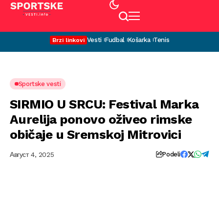
Vesti
Fudbal
Košarka
Tenis
Brzi linkovi
Sportske vesti
SIRMIO U SRCU: Festival Marka
Aurelija ponovo oživeo rimske
običaje u Sremskoj Mitrovici
Август 4, 2025
Podeli