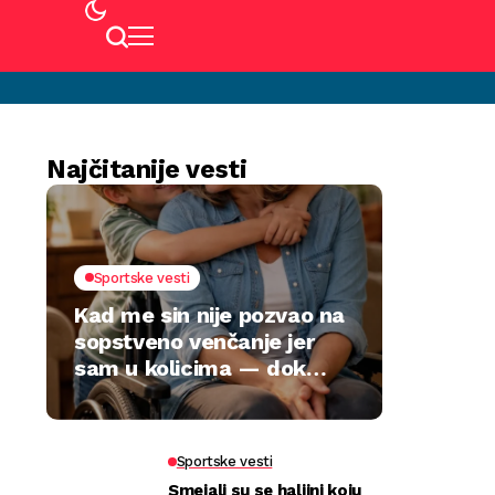
Najčitanije vesti
Sportske vesti
Kad me sin nije pozvao na
sopstveno venčanje jer
sam u kolicima — dok
jedan poklon nije sve
preokrenuo
Sportske vesti
Smejali su se haljini koju