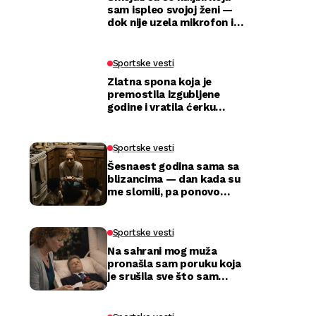
sam ispleo svojoj ženi —
dok nije uzela mikrofon i
utišala celu salu
Sportske vesti
Zlatna spona koja je
premostila izgubljene
godine i vratila ćerku
majci
Sportske vesti
Šesnaest godina sama sa
blizancima — dan kada su
me slomili, pa ponovo
izabrali
Sportske vesti
Na sahrani mog muža
pronašla sam poruku koja
je srušila sve što sam
mislila da znam o njemu