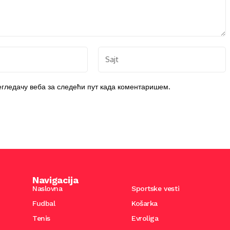
регледачу веба за следећи пут када коментаришем.
Navigacija
Naslovna
Sportske vesti
Fudbal
Košarka
Tenis
Evroliga