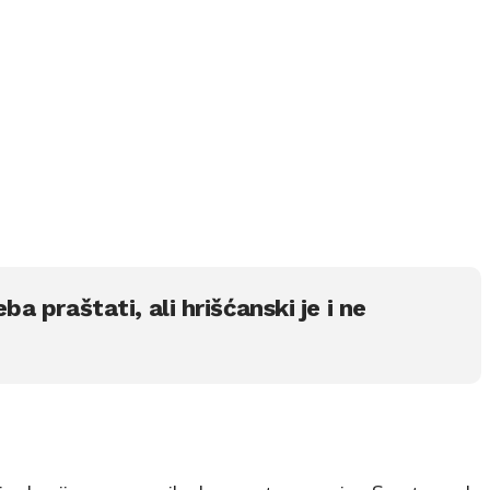
eba praštati, ali hrišćanski je i ne