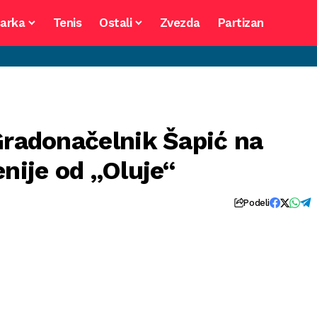
arka
Tenis
Ostali
Zvezda
Partizan
Gradonačelnik Šapić na
enije od „Oluje“
Podeli