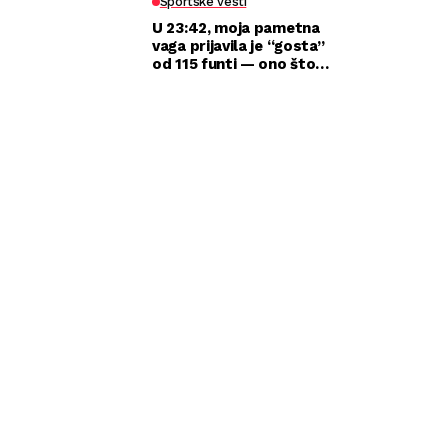
Sportske vesti
U 23:42, moja pametna
vaga prijavila je “gosta”
od 115 funti — ono što
sam zatekla kod kuće
razbilo je moj brak