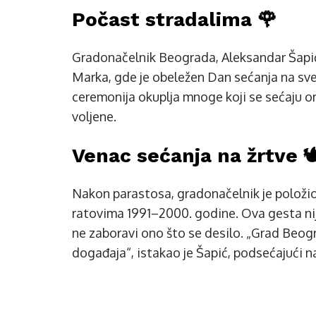
Počast stradalima 🌹
Gradonačelnik Beograda, Aleksandar Šapić
Marka, gde je obeležen Dan sećanja na sve 
ceremonija okuplja mnoge koji se sećaju onih
voljene.
Venac sećanja na žrtve 🕊
Nakon parastosa, gradonačelnik je položi
ratovima 1991–2000. godine. Ova gesta nij
ne zaboravi ono što se desilo. „Grad Beog
događaja“, istakao je Šapić, podsećajući n