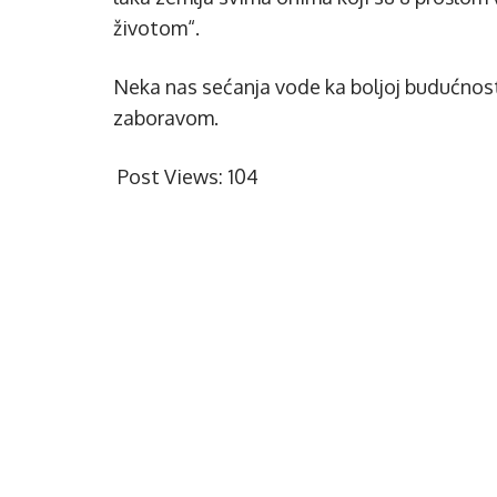
životom“.
Neka nas sećanja vode ka boljoj budućnosti
zaboravom.
Post Views:
104