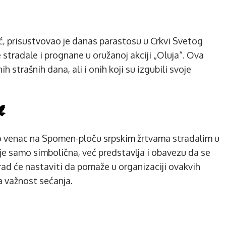
, prisustvovao je danas parastosu u Crkvi Svetog
stradale i prognane u oružanoj akciji „Oluja“. Ova
 strašnih dana, ali i onih koji su izgubili svoje
️
o venac na Spomen-ploču srpskim žrtvama stradalim u
e samo simbolična, već predstavlja i obavezu da se
rad će nastaviti da pomaže u organizaciji ovakvih
a važnost sećanja.