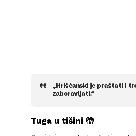
„Hrišćanski je praštati i tr
zaboravljati.“
Tuga u tišini 🤲