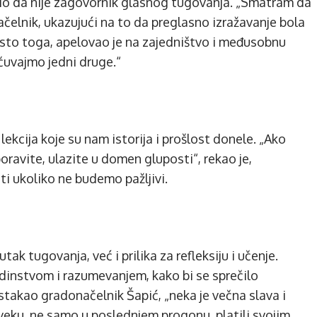
sio da nije zagovornik glasnog tugovanja. „Smatram da
načelnik, ukazujući na to da preglasno izražavanje bola
esto toga, apelovao je na zajedništvo i međusobnu
čuvajmo jedni druge.“
ekcija koje su nam istorija i prošlost donele. „Ako
boravite, ulazite u domen gluposti“, rekao je,
ti ukoliko ne budemo pažljivi.
k tugovanja, već i prilika za refleksiju i učenje.
edinstvom i razumevanjem, kako bi se sprečilo
 istakao gradonačelnik Šapić, „neka je večna slava i
veku, ne samo u poslednjem progonu, platili svojim