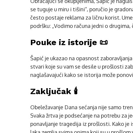
Obraćajući se okupljenima, Šapić je nagla
se tuguje u miru i tišini“, poručio je grado
često postaje reklama za ličnu korist. Um
podršku: „Vodimo računa jedni o drugima, 
Pouke iz istorije 📜
Šapić je ukazao na opasnost zaboravljanja l
stvari koje su vam se desile u prošlosti za
naglašavajući kako se istorija može ponovi
Zaključak 🕯️
Obeležavanje Dana sećanja nije samo trenuta
Svaka žrtva je podsećanje na potrebu za j
ponavljanje tragedija iz prošlosti. Kako je
laka zemlja svima onima koji su u prošlom 