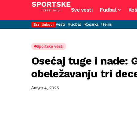
Sve vesti
Fudbal
Koš
Vesti
Fudbal
Košarka
Tenis
Brzi linkovi
Sportske vesti
Osećaj tuge i nade: 
obeležavanju tri dec
Август 4, 2025