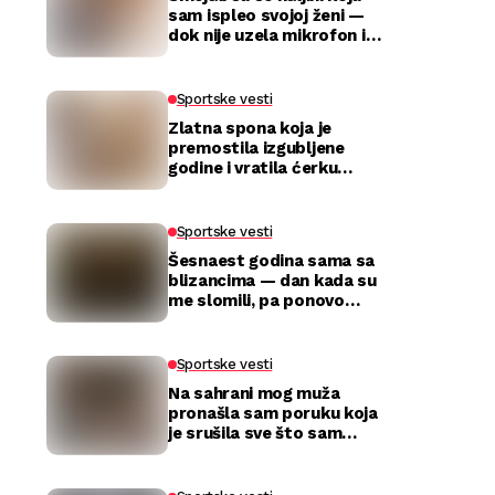
sam ispleo svojoj ženi —
dok nije uzela mikrofon i
utišala celu salu
Sportske vesti
Zlatna spona koja je
premostila izgubljene
godine i vratila ćerku
majci
Sportske vesti
Šesnaest godina sama sa
blizancima — dan kada su
me slomili, pa ponovo
izabrali
Sportske vesti
Na sahrani mog muža
pronašla sam poruku koja
je srušila sve što sam
mislila da znam o njemu