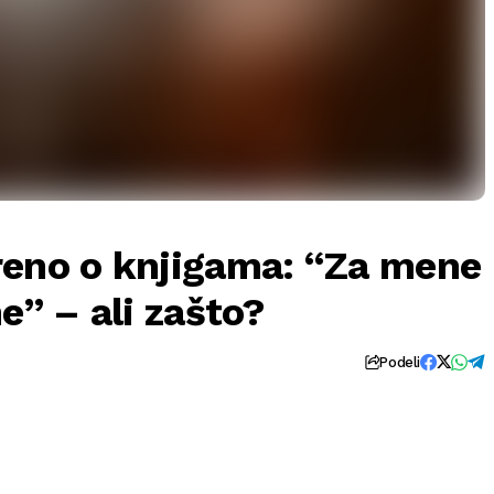
reno o knjigama: “Za mene
e” – ali zašto?
Podeli