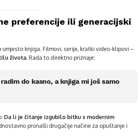
čne preferencije ili generacijski
e
umjesto knjiga. Filmovi, serije, kratki video-klipovi –
ilu života
. Rada to direktno priznaje:
 radim do kasno, a knjiga mi još samo
u:
Da li je čitanje izgubilo bitku s modernim
jednostavno pronašli drugačije načine za opuštanje i