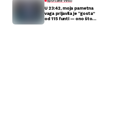
Sportske vesti
U 23:42, moja pametna
vaga prijavila je “gosta”
od 115 funti — ono što
sam zatekla kod kuće
razbilo je moj brak