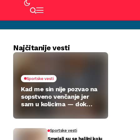
Najčitanije vesti
Sportske vesti
Kad me sin nije pozvao na
sopstveno venčanje jer
sam u kolicima — dok
jedan poklon nije sve
preokrenuo
Sportske vesti
Smejali su se haljini koju