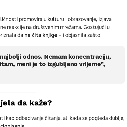
ičnosti promoviraju kulturu i obrazovanje, izjava
ojne reakcije na društvenim mrežama. Gostujući u
priznala da
ne čita knjige
– i objasnila zašto.
najbolji odnos. Nemam koncentraciju,
itam, meni je to izgubljeno vrijeme”,
tjela da kaže?
ti kao odbacivanje čitanja, ali kada se pogleda dublje,
kcionisanja
.