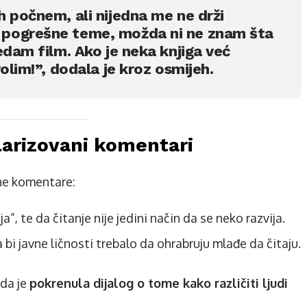
 počnem, ali nijedna me ne drži
pogrešne teme, možda ni ne znam šta
edam film. Ako je neka knjiga već
olim!”, dodala je kroz osmijeh.
larizovani komentari
zne komentare:
oja”, te da čitanje nije jedini način da se neko razvija.
 bi javne ličnosti trebalo da ohrabruju mlađe da čitaju.
ada je
pokrenula dijalog o tome kako različiti ljudi