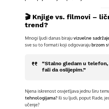
🎬 Knjige vs. filmovi – li
trend?
Mnogi ljudi danas biraju
vizuelne sadržaj
sve su to formati koji odgovaraju
brzom st
“Stalno gledam u telefon,
fali da oslijepim.”
Njena iskrenost osvjetljava jednu širu tem
tehnologijama?
Ili su ljudi, poput Rade, 
učenje?