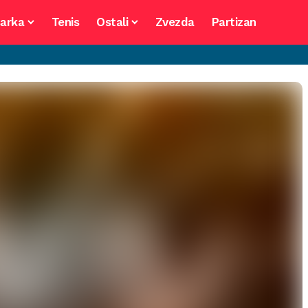
arka
Tenis
Ostali
Zvezda
Partizan