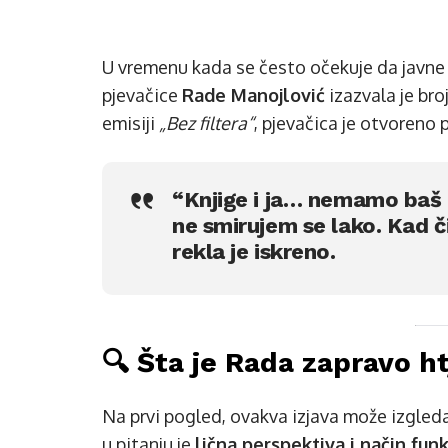
U vremenu kada se često očekuje da javne l
pjevačice
Rade Manojlović
izazvala je br
emisiji
„Bez filtera“
, pjevačica je otvoreno 
“Knjige i ja… nemamo baš 
ne smirujem se lako. Kad č
rekla je iskreno.
🔍 Šta je Rada zapravo h
Na prvi pogled, ovakva izjava može izgleda
u pitanju je
lična perspektiva i način fun