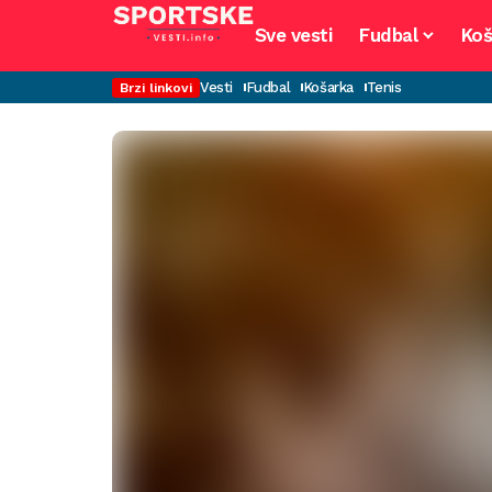
Sve vesti
Fudbal
Koš
Vesti
Fudbal
Košarka
Tenis
Brzi linkovi