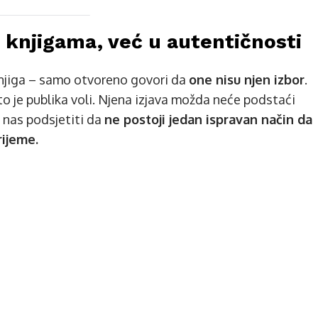
u knjigama, već u autentičnosti
njiga – samo otvoreno govori da
one nisu njen izbor
.
što je publika voli. Njena izjava možda neće podstaći
e nas podsjetiti da
ne postoji jedan ispravan način da
ijeme.