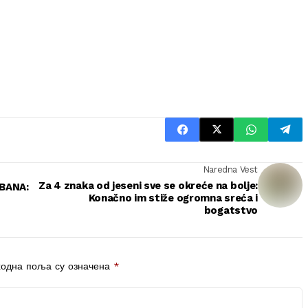
Naredna Vest
Za 4 znaka od jeseni sve se okreće na bolje:
BANA:
Konačno im stiže ogromna sreća i
bogatstvo
одна поља су означена
*