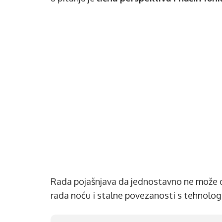
Rada pojašnjava da jednostavno ne može d
rada noću i stalne povezanosti s tehnolog