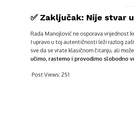
✅ Zaključak: Nije stvar 
Rada Manojlović ne osporava vrijednost k
I upravo u toj autentičnosti leži razlog za
sve da se vrate klasičnom čitanju, ali mož
učimo, rastemo i provodimo slobodno vr
Post Views:
251