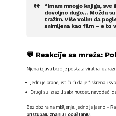
“Imam mnogo knjiga, sve ih
dovoljno dugo… Možda su 
tražim. Više volim da pogl
snimljena kao film – e to v
💬 Reakcije sa mreža: Po
Njena izjava brzo je postala viralna, uz ra
Jedni je brane, ističući da je “iskrena i sv
Drugi su izrazili zabrinutost, navodeći da
Bez obzira na mišljenja, jedno je jasno – R
pristupaju znanju i opuštanju
.