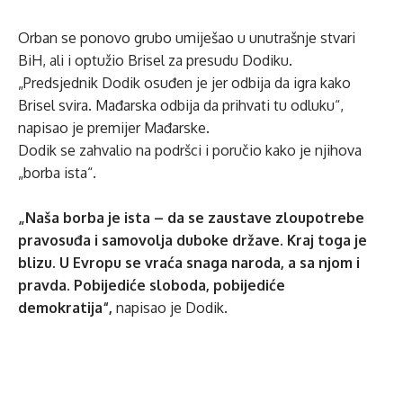
Orban se ponovo grubo umiješao u unutrašnje stvari
BiH, ali i optužio Brisel za presudu Dodiku.
„Predsjednik Dodik osuđen je jer odbija da igra kako
Brisel svira. Mađarska odbija da prihvati tu odluku“,
napisao je premijer Mađarske.
Dodik se zahvalio na podršci i poručio kako je njihova
„borba ista“.
„Naša borba je ista – da se zaustave zloupotrebe
pravosuđa i samovolja duboke države. Kraj toga je
blizu. U Evropu se vraća snaga naroda, a sa njom i
pravda. Pobijediće sloboda, pobijediće
demokratija“,
napisao je Dodik.