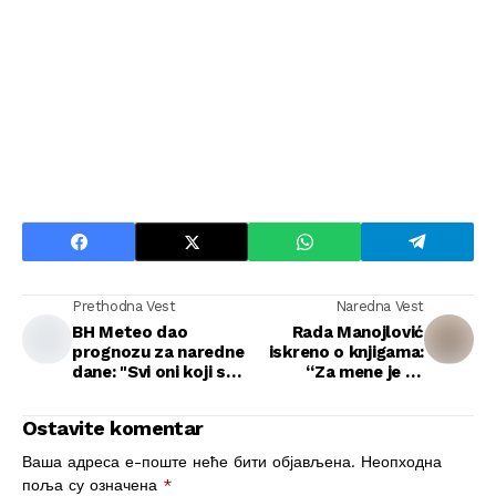
Prethodna Vest
Naredna Vest
BH Meteo dao
Rada Manojlović
prognozu za naredne
iskreno o knjigama:
dane: "Svi oni koji su
“Za mene je to
planirali godišnje
izgubljeno vreme” –
odmore..."
ali zašto?
Ostavite komentar
Ваша адреса е-поште неће бити објављена.
Неопходна
поља су означена
*