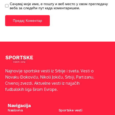
Сачувај моје име, е-пошту и веб место у овом прегледачу
веба за следећи пут када коментаришем.
Najnovije sportske vesti iz Srbije i sveta. Vesti o
Novaku Đokoviću, Nikoli Jokiću, Srbiji, Partizanu,
Crvenoj zvezdi. Aktuelne vesti iz najjačih
fudbalskih liga širom Evrope.
Navigacija
Naslovna
Sportske vesti