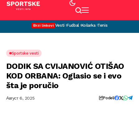
Vesti
Fudbal
Košarka
Tenis
Brzi linkovi
Sportske vesti
DODIK SA CVIJANOVIĆ OTIŠAO
KOD ORBANA: Oglasio se i evo
šta je poručio
Август 6, 2025
Podeli