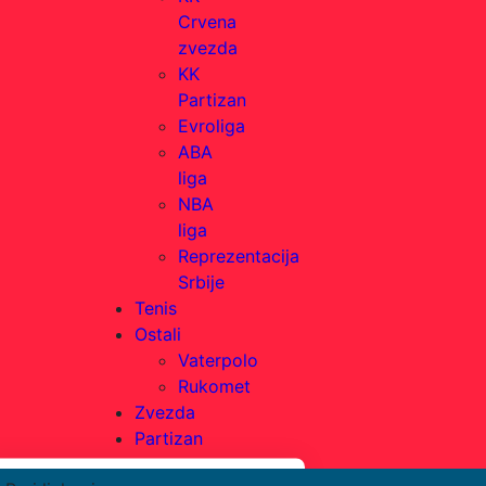
Crvena
zvezda
KK
Partizan
Evroliga
ABA
liga
NBA
liga
Reprezentacija
Srbije
Tenis
Ostali
Vaterpolo
Rukomet
Zvezda
Partizan