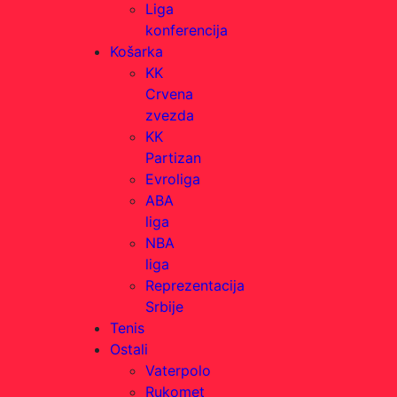
Liga
konferencija
Košarka
KK
Crvena
zvezda
KK
Partizan
Evroliga
ABA
liga
NBA
liga
Reprezentacija
Srbije
Tenis
Ostali
Vaterpolo
Rukomet