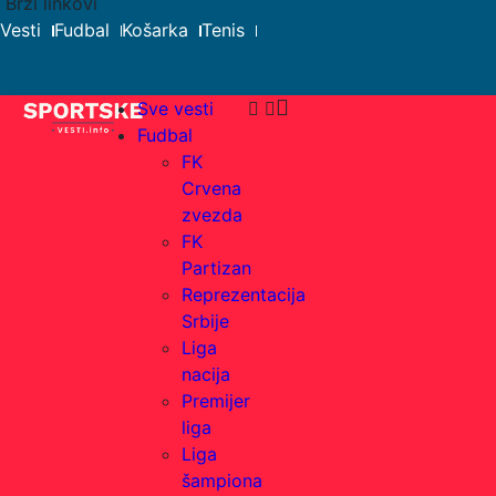
Brzi linkovi
Search
Vesti
Fudbal
Košarka
Tenis
Sve vesti
Fudbal
FK
Crvena
zvezda
FK
Partizan
Reprezentacija
Srbije
Liga
nacija
Premijer
liga
Liga
šampiona