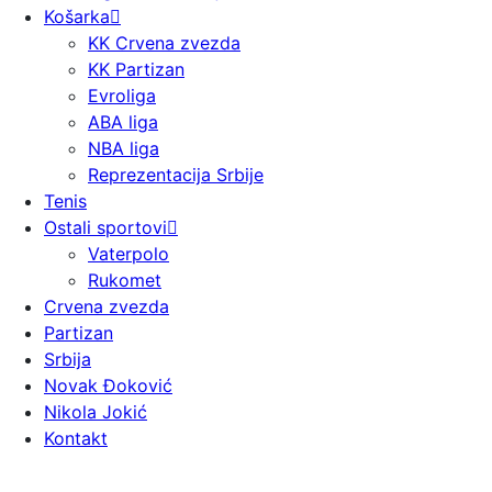
Košarka
KK Crvena zvezda
KK Partizan
Evroliga
ABA liga
NBA liga
Reprezentacija Srbije
Tenis
Ostali sportovi
Vaterpolo
Rukomet
Crvena zvezda
Partizan
Srbija
Novak Đoković
Nikola Jokić
Kontakt