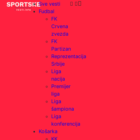
Sve vesti
Fudbal
FK
Crvena
zvezda
FK
Partizan
Reprezentacija
Srbije
Liga
nacija
Premijer
liga
Liga
šampiona
Liga
konferencija
Košarka
KK