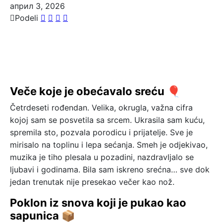
април 3, 2026
Podeli
Veče koje je obećavalo sreću 🎈
Četrdeseti rođendan. Velika, okrugla, važna cifra
kojoj sam se posvetila sa srcem. Ukrasila sam kuću,
spremila sto, pozvala porodicu i prijatelje. Sve je
mirisalo na toplinu i lepa sećanja. Smeh je odjekivao,
muzika je tiho plesala u pozadini, nazdravljalo se
ljubavi i godinama. Bila sam iskreno srećna… sve dok
jedan trenutak nije presekao večer kao nož.
Poklon iz snova koji je pukao kao
sapunica 📦