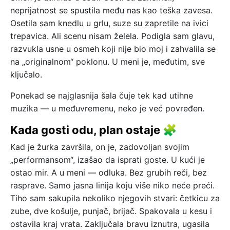
neprijatnost se spustila među nas kao teška zavesa.
Osetila sam knedlu u grlu, suze su zapretile na ivici
trepavica. Ali scenu nisam želela. Podigla sam glavu,
razvukla usne u osmeh koji nije bio moj i zahvalila se
na „originalnom“ poklonu. U meni je, međutim, sve
ključalo.
Ponekad se najglasnija šala čuje tek kad utihne
muzika — u međuvremenu, neko je već povređen.
Kada gosti odu, plan ostaje 🧩
Kad je žurka završila, on je, zadovoljan svojim
„performansom“, izašao da isprati goste. U kući je
ostao mir. A u meni — odluka. Bez grubih reči, bez
rasprave. Samo jasna linija koju više niko neće preći.
Tiho sam sakupila nekoliko njegovih stvari: četkicu za
zube, dve košulje, punjač, brijač. Spakovala u kesu i
ostavila kraj vrata. Zaključala bravu iznutra, ugasila