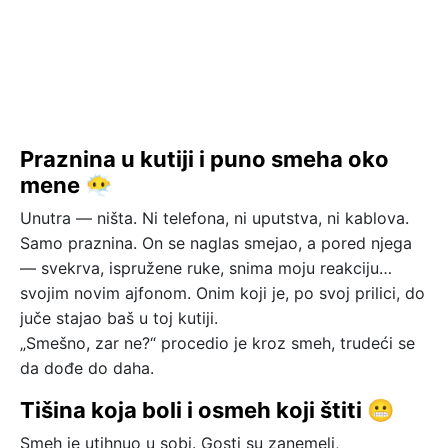
Praznina u kutiji i puno smeha oko
mene 😶‍🌫️
Unutra — ništa. Ni telefona, ni uputstva, ni kablova.
Samo praznina. On se naglas smejao, a pored njega
— svekrva, ispružene ruke, snima moju reakciju…
svojim novim ajfonom. Onim koji je, po svoj prilici, do
juče stajao baš u toj kutiji.
„Smešno, zar ne?“ procedio je kroz smeh, trudeći se
da dođe do daha.
Tišina koja boli i osmeh koji štiti 😬
Smeh je utihnuo u sobi. Gosti su zanemeli,