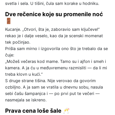
svetla i sela. U tišini, čula sam korake u hodniku.
Dve rečenice koje su promenile noć
🚪
Kucanje. „Otvori, šta je, zaboravio sam ključeve!“
rekao je i dalje veselo, kao da je scenski momenat
tek počinjao.
Prišla sam mirno i izgovorila ono što je trebalo da se
čuje:
„Možeš večeras kod mame. Tamo su i ajfon i smeh i
kamera. A ja ću u međuvremenu razmisliti — da li mi
treba klovn u kući.“
S druge strane tišina. Nije verovao da govorim
ozbiljno. A ja sam se vratila u dnevnu sobu, nasula
sebi čašu šampanjca i — po prvi put te večeri —
nasmejala se iskreno.
Prava cena loše šale 🥂