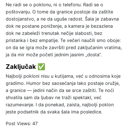
Ne radi se o poklonu, ni o telefonu. Radi se o
poštovanju. O tome da granice postoje da zaštite
dostojanstvo, a ne da uguše radost. Šala je zabavna
dok ne postane poniženje, a kamera je bezazlena
dok ne zabeleži trenutak nečije slabosti, bez
pristanka i bez empatije. Te večeri naučili smo oboje:
on da se igra može završiti pred zaključanim vratima,
ja da mir može početi jednim jasnim „dosta“.
Zaključak ✅
Najbolji pokloni nisu u kutijama, već u odnosima koje
gradimo. Humor bez saosećanja lako postaje oružje,
a granice — jedini način da se srce zaštiti. Te noći
shvatila sam da ljubav ne traži spektakl, već
razumevanje. I da ponekad, zaista, najbolji poklon
jeste podsetnik da svaka šala ima posledice.
Post Views:
47