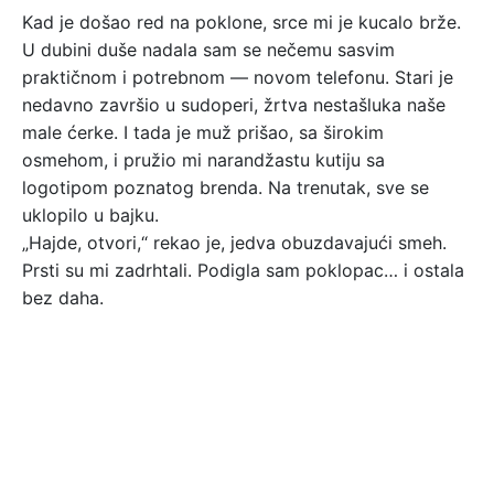
Kad je došao red na poklone, srce mi je kucalo brže.
U dubini duše nadala sam se nečemu sasvim
praktičnom i potrebnom — novom telefonu. Stari je
nedavno završio u sudoperi, žrtva nestašluka naše
male ćerke. I tada je muž prišao, sa širokim
osmehom, i pružio mi narandžastu kutiju sa
logotipom poznatog brenda. Na trenutak, sve se
uklopilo u bajku.
„Hajde, otvori,“ rekao je, jedva obuzdavajući smeh.
Prsti su mi zadrhtali. Podigla sam poklopac… i ostala
bez daha.