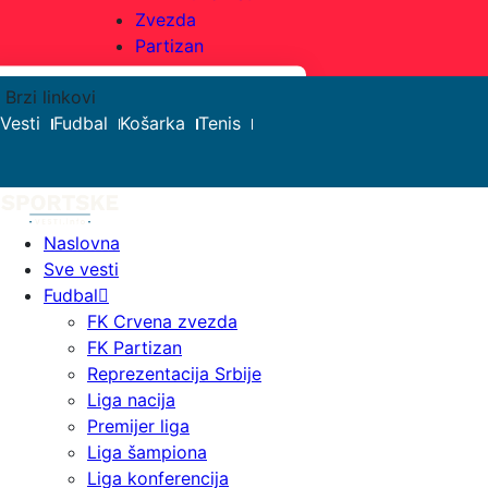
Zvezda
Partizan
Brzi linkovi
Search
Vesti
Fudbal
Košarka
Tenis
Naslovna
Sve vesti
Fudbal
FK Crvena zvezda
FK Partizan
Reprezentacija Srbije
Liga nacija
Premijer liga
Liga šampiona
Liga konferencija