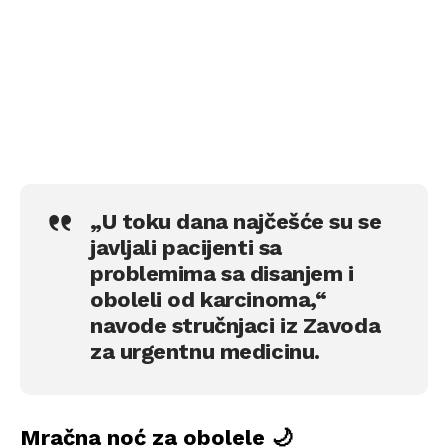
„U toku dana najčešće su se
javljali pacijenti sa
problemima sa disanjem i
oboleli od karcinoma,“
navode stručnjaci iz Zavoda
za urgentnu medicinu.
Mračna noć za obolele 🌙