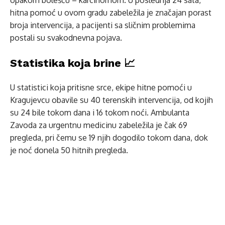
opakom bolešću – karcinomom. U poslednja 24 sata,
hitna pomoć u ovom gradu zabeležila je značajan porast
broja intervencija, a pacijenti sa sličnim problemima
postali su svakodnevna pojava.
Statistika koja brine 📈
U statistici koja pritisne srce, ekipe hitne pomoći u
Kragujevcu obavile su 40 terenskih intervencija, od kojih
su 24 bile tokom dana i 16 tokom noći. Ambulanta
Zavoda za urgentnu medicinu zabeležila je čak 69
pregleda, pri čemu se 19 njih dogodilo tokom dana, dok
je noć donela 50 hitnih pregleda.