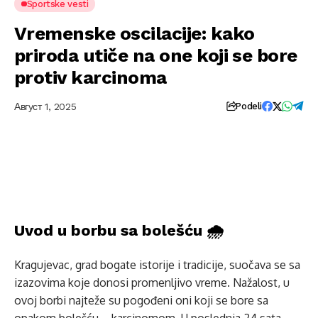
Sportske vesti
Vremenske oscilacije: kako
priroda utiče na one koji se bore
protiv karcinoma
Август 1, 2025
Podeli
Uvod u borbu sa bolešću 🌧️
Kragujevac, grad bogate istorije i tradicije, suočava se sa
izazovima koje donosi promenljivo vreme. Nažalost, u
ovoj borbi najteže su pogođeni oni koji se bore sa