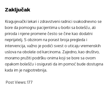
Zaključak
Kragujevački lekari i zdravstveni radnici svakodnevno se
bore da pomognu pacijentima u borbi sa bolešću, ali
priroda i njene promene često se čine kao dodatni
neprijatelj. S obzirom na porast broja pregleda i
intervencija, važno je podići svest o uticaju vremenskih
uslova na obolele od karcinoma. Zajedno, kao društvo,
moramo pružiti podršku onima koji se bore sa ovom
opakom bolešću i osigurati da im pomoć bude dostupna
kada im je najpotrebnija.
Post Views:
177