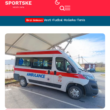
Vesti
Fudbal
Košarka
Tenis
Brzi linkovi