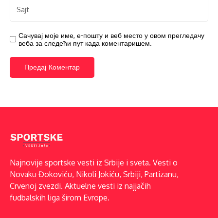
Сачувај моје име, е-пошту и веб место у овом прегледачу
веба за следећи пут када коментаришем.
Najnovije sportske vesti iz Srbije i sveta. Vesti o
Novaku Đokoviću, Nikoli Jokiću, Srbiji, Partizanu,
Crvenoj zvezdi. Aktuelne vesti iz najjačih
fudbalskih liga širom Evrope.