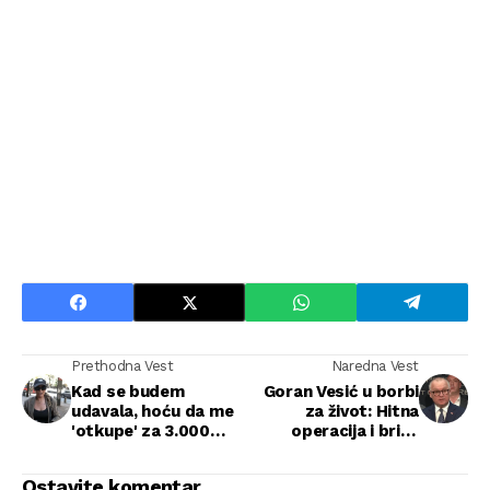
Prethodna Vest
Naredna Vest
Kad se budem
Goran Vesić u borbi
udavala, hoću da me
za život: Hitna
'otkupe' za 3.000
operacija i briga
evra: Beograđanka
porodice
otkriva svoju cenu
Ostavite komentar