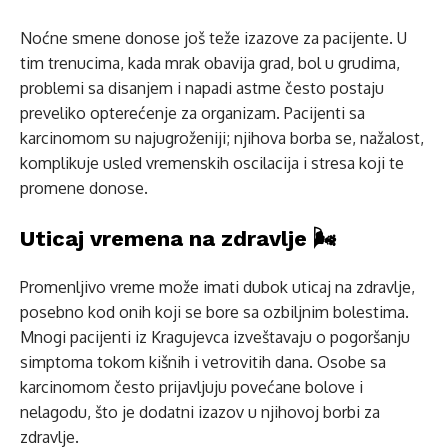
Noćne smene donose još teže izazove za pacijente. U
tim trenucima, kada mrak obavija grad, bol u grudima,
problemi sa disanjem i napadi astme često postaju
preveliko opterećenje za organizam. Pacijenti sa
karcinomom su najugroženiji; njihova borba se, nažalost,
komplikuje usled vremenskih oscilacija i stresa koji te
promene donose.
Uticaj vremena na zdravlje 🌬️
Promenljivo vreme može imati dubok uticaj na zdravlje,
posebno kod onih koji se bore sa ozbiljnim bolestima.
Mnogi pacijenti iz Kragujevca izveštavaju o pogoršanju
simptoma tokom kišnih i vetrovitih dana. Osobe sa
karcinomom često prijavljuju povećane bolove i
nelagodu, što je dodatni izazov u njihovoj borbi za
zdravlje.