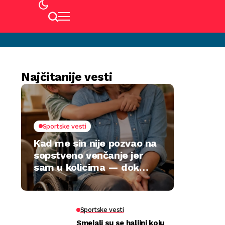
Najčitanije vesti
Sportske vesti
Kad me sin nije pozvao na
sopstveno venčanje jer
sam u kolicima — dok
jedan poklon nije sve
preokrenuo
Sportske vesti
Smejali su se haljini koju