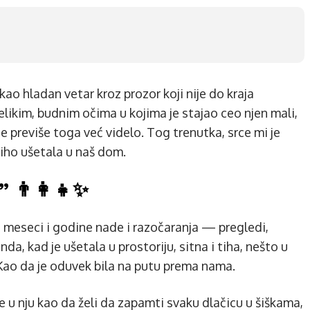
 kao hladan vetar kroz prozor koji nije do kraja
likim, budnim očima u kojima je stajao ceo njen mali,
 je previše toga već videlo. Tog trenutka, srce mi je
tiho ušetala u naš dom.
 👨‍👩‍👧✨
li meseci i godine nade i razočaranja — pregledi,
nda, kad je ušetala u prostoriju, sitna i tiha, nešto u
 Kao da je oduvek bila na putu prema nama.
je u nju kao da želi da zapamti svaku dlačicu u šiškama,