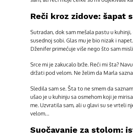
Reči kroz zidove: šapat s 
Sutradan, dok sam mešala pastu u kuhinji,
susednoj sobi. Glas mu je bio nizak i napet
Dženifer primećuje više nego što sam misli
Srce mi je zakucalo brže. Reći mi šta? Nav
držati pod velom. Ne želim da Marla sazn
Sledila sam se. Šta to ne smem da saznam?
ušao je u kuhinju sa osmehom koji je mirisa
me. Uzvratila sam, ali u glavi su se vrteli 
velom…
Suočavanje za stolom: ist