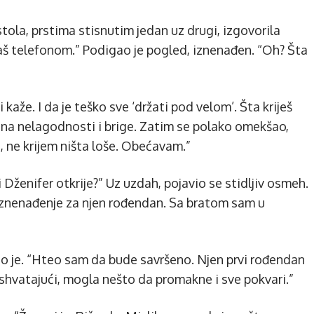
tola, prstima stisnutim jedan uz drugi, izgovorila
čaš telefonom.” Podigao je pogled, iznenađen. “Oh? Šta
kaže. I da je teško sve ‘držati pod velom’. Šta kriješ
ina nelagodnosti i brige. Zatim se polako omekšao,
, ne krijem ništa loše. Obećavam.”
 Dženifer otkrije?” Uz uzdah, pojavio se stidljiv osmeh.
znenađenje za njen rođendan. Sa bratom sam u
o je. “Hteo sam da bude savršeno. Njen prvi rođendan
e shvatajući, mogla nešto da promakne i sve pokvari.”