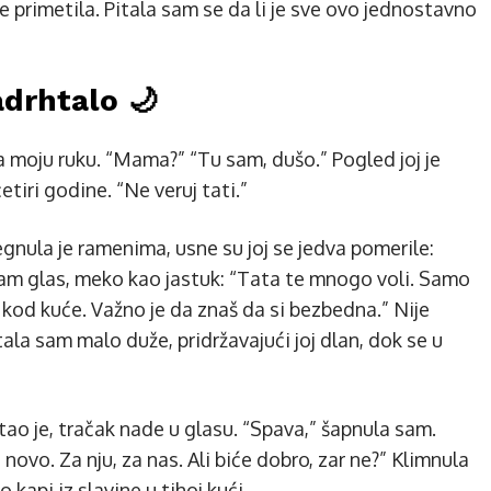
 je primetila. Pitala sam se da li je sve ovo jednostavno
drhtalo 🌙
la moju ruku. “Mama?” “Tu sam, dušo.” Pogled joj je
tiri godine. “Ne veruj tati.”
egnula je ramenima, usne su joj se jedva pomerile:
 sam glas, meko kao jastuk: “Tata te mnogo voli. Samo
od kuće. Važno je da znaš da si bezbedna.” Nije
ala sam malo duže, pridržavajući joj dlan, dok se u
tao je, tračak nade u glasu. “Spava,” šapnula sam.
ovo. Za nju, za nas. Ali biće dobro, zar ne?” Klimnula
 kapi iz slavine u tihoj kući.