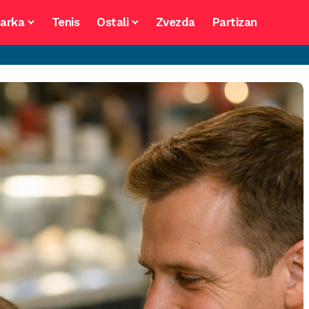
arka
Tenis
Ostali
Zvezda
Partizan