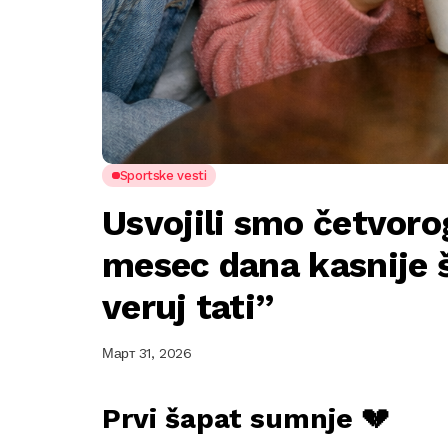
Sportske vesti
Usvojili smo četvor
mesec dana kasnije 
veruj tati”
Март 31, 2026
Prvi šapat sumnje 💔