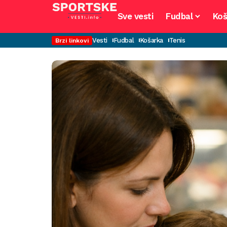
Sve vesti
Fudbal
Koš
Vesti
Fudbal
Košarka
Tenis
Brzi linkovi