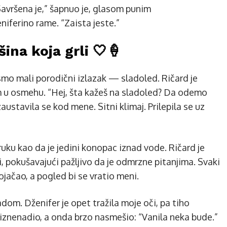
Savršena je,” šapnuo je, glasom punim
iferino rame. “Zaista jeste.”
šina koja grli 🤍🍦
 smo mali porodični izlazak — sladoled. Ričard je
om u osmehu. “Hej, šta kažeš na sladoled? Da odemo
ustavila se kod mene. Sitni klimaj. Prilepila se uz
ruku kao da je jedini konopac iznad vode. Ričard je
 pokušavajući pažljivo da je odmrzne pitanjima. Svaki
pojačao, a pogled bi se vratio meni.
adom. Dženifer je opet tražila moje oči, pa tiho
n iznenadio, a onda brzo nasmešio: “Vanila neka bude.”