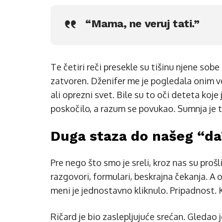
“Mama, ne veruj tati.”
Te četiri reči presekle su tišinu njene sobe
zatvoren. Dženifer me je pogledala onim ve
ali oprezni svet. Bile su to oči deteta koje
poskočilo, a razum se povukao. Sumnja je 
Duga staza do našeg “da”
Pre nego što smo je sreli, kroz nas su proš
razgovori, formulari, beskrajna čekanja. A o
meni je jednostavno kliknulo. Pripadnost.
Ričard je bio zaslepljujuće srećan. Gledao 