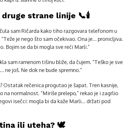
druge strane linije 📞🕯️
 čula sam Ričarda kako tiho razgovara telefonom u
. “Teže je nego što sam očekivao. Ona je… pronicljiva.
o. Bojim se da bi mogla sve reći Marli.”
ukla sam ramenom tišinu bliže, da čujem. “Teško je sve
a… ne još. Ne dok ne bude spremno.”
 Ostatak rečenica progutao je šapat. Tren kasnije,
o na normalnost. “Miriše prelepo,” rekao je i zagrlio
njegovi isečci: mogla bi da kaže Marli… držati pod
ina ili uteha? 🕊️