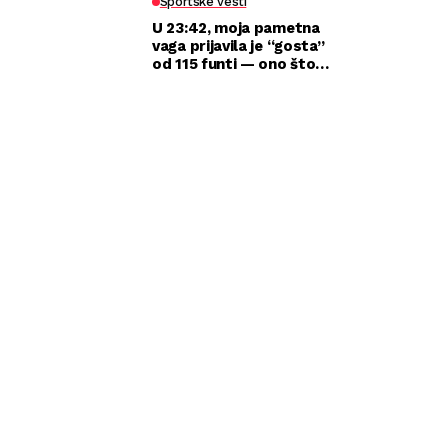
Sportske vesti
U 23:42, moja pametna
vaga prijavila je “gosta”
od 115 funti — ono što
sam zatekla kod kuće
razbilo je moj brak