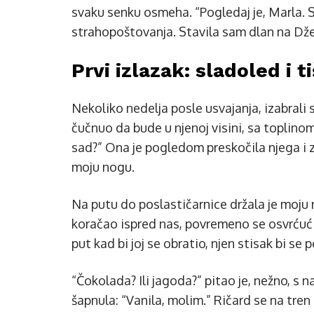
svaku senku osmeha. “Pogledaj je, Marla. 
strahopoštovanja. Stavila sam dlan na Džen
Prvi izlazak: sladoled i ti
Nekoliko nedelja posle usvajanja, izabrali
čučnuo da bude u njenoj visini, sa toplin
sad?” Ona je pogledom preskočila njega i za
moju nogu.
Na putu do poslastičarnice držala je moju 
koračao ispred nas, povremeno se osvrćući,
put kad bi joj se obratio, njen stisak bi se 
“Čokolada? Ili jagoda?” pitao je, nežno, s n
šapnula: “Vanila, molim.” Ričard se na tre