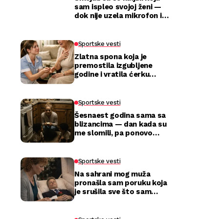
sam ispleo svojoj ženi —
dok nije uzela mikrofon i
utišala celu salu
Sportske vesti
Zlatna spona koja je
premostila izgubljene
godine i vratila ćerku
majci
Sportske vesti
Šesnaest godina sama sa
blizancima — dan kada su
me slomili, pa ponovo
izabrali
Sportske vesti
Na sahrani mog muža
pronašla sam poruku koja
je srušila sve što sam
mislila da znam o njemu