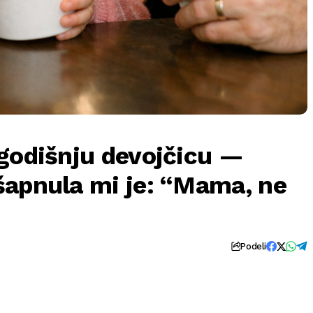
ogodišnju devojčicu —
šapnula mi je: “Mama, ne
Podeli