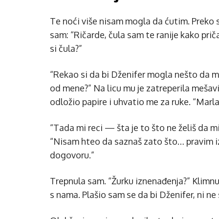
Te noći više nisam mogla da ćutim. Preko s
sam: “Ričarde, čula sam te ranije kako pri
si čula?”
“Rekao si da bi Dženifer mogla nešto da mi 
od mene?” Na licu mu je zatreperila mešav
odložio papire i uhvatio me za ruke. “Marla
“Tada mi reci — šta je to što ne želiš da mi
“Nisam hteo da saznaš zato što… pravim i
dogovoru.”
Trepnula sam. “Žurku iznenađenja?” Klimnu
s nama. Plašio sam se da bi Dženifer, ni n