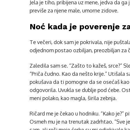
Jela je tiho, pribijena uz mene, jedva da ga
previše za njene male, umorne zidove.
Noć kada je poverenje za
Te večeri, dok sam je pokrivala, nije pušta
odjednom postao ozbiljan, preozbiljan za če
Zaledila sam se. “Zašto to kažeš, srce?” Sl
“Priča čudno. Kao da nešto krije.” Utišala
pokušava da ti pomogne da se osećaš kao k
odgovorila. Uvukla se dublje pod ćebe. Ost
meni polako, kao magla, širila zebnja.
Ričard me je čekao u hodniku. “Kako je?” pi
Osmeh mu je na trenutak zadrhtao. “Sve je n
sam, ali reči moje ćerke su mi odjekivale kao