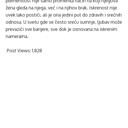
plemenitost nije samo promenila način na koji njegova
žena gleda na njega, već i na njihov brak. Iskrenost nije
uvek lako postići, ali je ona jedini put do zdravih i srećnih
odnosa. U svetu gde se često sreću sumnje, ljubav može
prevazići sve barijere, sve dok je osnovana na iskrenim
namerama.
Post Views:
1.828