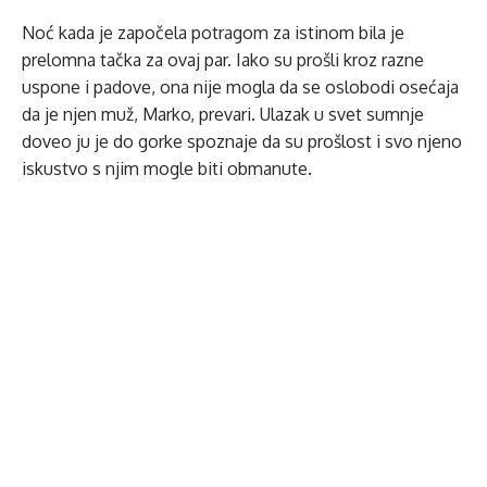
Noć kada je započela potragom za istinom bila je
prelomna tačka za ovaj par. Iako su prošli kroz razne
uspone i padove, ona nije mogla da se oslobodi osećaja
da je njen muž, Marko, prevari. Ulazak u svet sumnje
doveo ju je do gorke spoznaje da su prošlost i svo njeno
iskustvo s njim mogle biti obmanute.