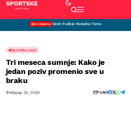
Vesti
Fudbal
Košarka
Tenis
Brzi linkovi
Sportske vesti
Tri meseca sumnje: Kako je
jedan poziv promenio sve u
braku
Фебруар 24, 2026
Podeli