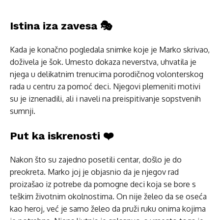
Istina iza zavesa 🎭
Kada je konačno pogledala snimke koje je Marko skrivao,
doživela je šok. Umesto dokaza neverstva, uhvatila je
njega u delikatnim trenucima porodičnog volonterskog
rada u centru za pomoć deci. Njegovi plemeniti motivi
su je iznenadili, ali i naveli na preispitivanje sopstvenih
sumnji.
Put ka iskrenosti ❤️
Nakon što su zajedno posetili centar, došlo je do
preokreta. Marko joj je objasnio da je njegov rad
proizašao iz potrebe da pomogne deci koja se bore s
teškim životnim okolnostima. On nije želeo da se oseća
kao heroj, već je samo želeo da pruži ruku onima kojima