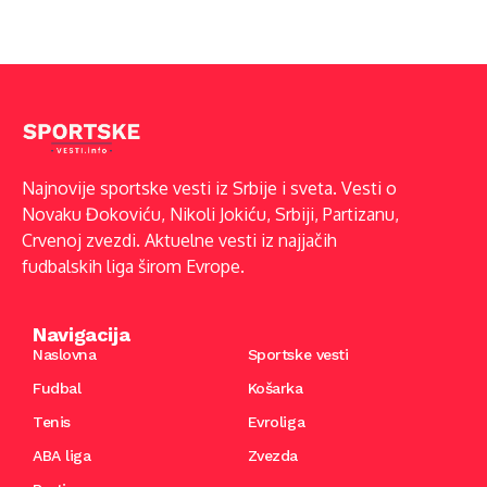
Najnovije sportske vesti iz Srbije i sveta. Vesti o
Novaku Đokoviću, Nikoli Jokiću, Srbiji, Partizanu,
Crvenoj zvezdi. Aktuelne vesti iz najjačih
fudbalskih liga širom Evrope.
Navigacija
Naslovna
Sportske vesti
Fudbal
Košarka
Tenis
Evroliga
ABA liga
Zvezda