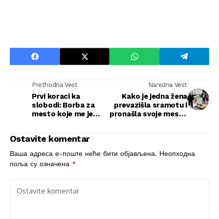
Prethodna Vest
Naredna Vest
Prvi koraci ka
Kako je jedna žena
slobodi: Borba za
prevazišla sramotu i
mesto koje me je
pronašla svoje mesto
formiralo
u svetu
Ostavite komentar
Ваша адреса е-поште неће бити објављена.
Неопходна
поља су означена
*