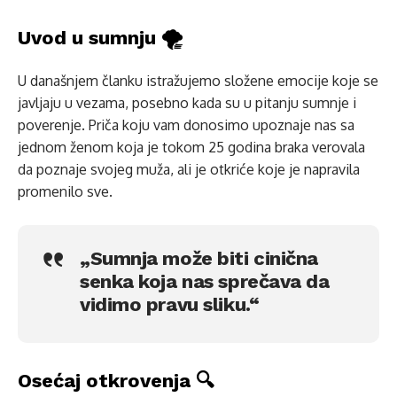
Uvod u sumnju 🌪️
U današnjem članku istražujemo složene emocije koje se
javljaju u vezama, posebno kada su u pitanju sumnje i
poverenje. Priča koju vam donosimo upoznaje nas sa
jednom ženom koja je tokom 25 godina braka verovala
da poznaje svojeg muža, ali je otkriće koje je napravila
promenilo sve.
„Sumnja može biti cinična
senka koja nas sprečava da
vidimo pravu sliku.“
Osećaj otkrovenja 🔍