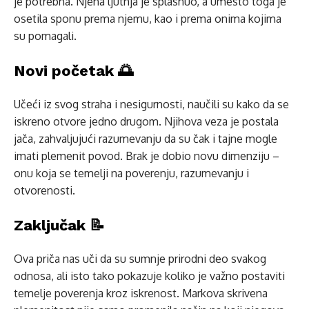
je potrebna. Njena ljutnja je splasnuo, a umesto toga je
osetila sponu prema njemu, kao i prema onima kojima
su pomagali.
Novi početak 🌅
Učeći iz svog straha i nesigurnosti, naučili su kako da se
iskreno otvore jedno drugom. Njihova veza je postala
jača, zahvaljujući razumevanju da su čak i tajne mogle
imati plemenit povod. Brak je dobio novu dimenziju –
onu koja se temelji na poverenju, razumevanju i
otvorenosti.
Zaključak 📝
Ova priča nas uči da su sumnje prirodni deo svakog
odnosa, ali isto tako pokazuje koliko je važno postaviti
temelje poverenja kroz iskrenost. Markova skrivena