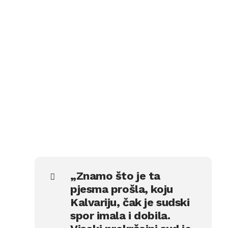
„Znamo što je ta
pjesma prošla, koju
Kalvariju, čak je sudski
spor imala i dobila.