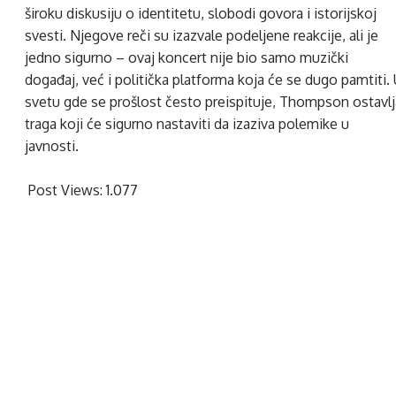
široku diskusiju o identitetu, slobodi govora i istorijskoj
svesti. Njegove reči su izazvale podeljene reakcije, ali je
jedno sigurno – ovaj koncert nije bio samo muzički
događaj, već i politička platforma koja će se dugo pamtiti. 
svetu gde se prošlost često preispituje, Thompson ostavlj
traga koji će sigurno nastaviti da izaziva polemike u
javnosti.
Post Views:
1.077