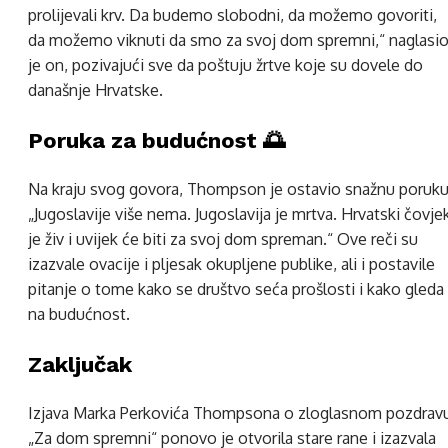
prolijevali krv. Da budemo slobodni, da možemo govoriti,
da možemo viknuti da smo za svoj dom spremni,“ naglasi
je on, pozivajući sve da poštuju žrtve koje su dovele do
današnje Hrvatske.
Poruka za budućnost 🌅
Na kraju svog govora, Thompson je ostavio snažnu poruku
„Jugoslavije više nema. Jugoslavija je mrtva. Hrvatski čovje
je živ i uvijek će biti za svoj dom spreman.“ Ove reči su
izazvale ovacije i pljesak okupljene publike, ali i postavile
pitanje o tome kako se društvo seća prošlosti i kako gleda
na budućnost.
Zaključak
Izjava Marka Perkovića Thompsona o zloglasnom pozdrav
„Za dom spremni“ ponovo je otvorila stare rane i izazvala