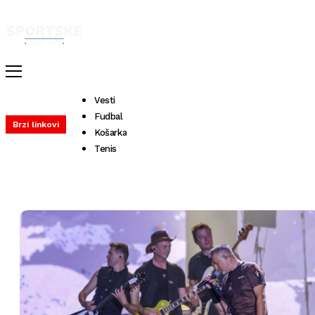
Vesti
Fudbal
Brzi linkovi
Košarka
Tenis