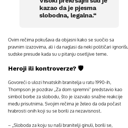
Visoki prekršajni sud je
kazao da je pjesma
slobodna, legalna.“
Ovim rečima pokušava da objasni kako se suočio sa
pravnim izazovima, ali i da naglasi da neki političari ignoriš
sudske presude kada su u pitanju osetljive teme.
Heroji ili kontroverze? 🛡️
Govoreći o ulozi hrvatskih branitelja u ratu 1990-ih,
Thompson je pozdrav „Za dom spremni“ predstavio kao
simbol borbe za slobodu, što je izazvalo snažne reakcije
među prisutnima. Svojim rečima je želeo da oda počast
hrabrosti onih koji su se borili za nezavisnost.
– „Sloboda za koju su naši branitelji ginuli, borili se,