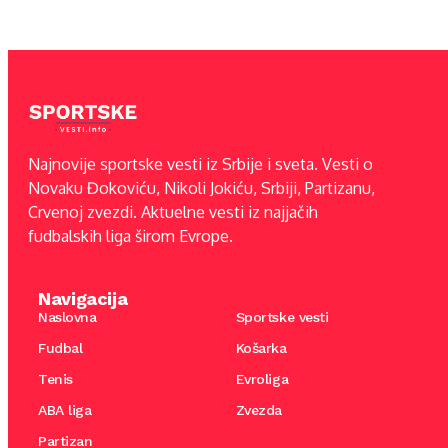
Najnovije sportske vesti iz Srbije i sveta. Vesti o
Novaku Đokoviću, Nikoli Jokiću, Srbiji, Partizanu,
Crvenoj zvezdi. Aktuelne vesti iz najjačih
fudbalskih liga širom Evrope.
Navigacija
Naslovna
Sportske vesti
Fudbal
Košarka
Tenis
Evroliga
ABA liga
Zvezda
Partizan