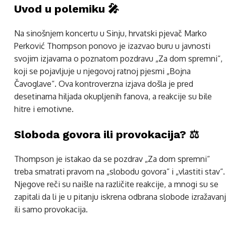
Uvod u polemiku 🎤
Na sinošnjem koncertu u Sinju, hrvatski pjevač Marko
Perković Thompson ponovo je izazvao buru u javnosti
svojim izjavama o poznatom pozdravu „Za dom spremni“,
koji se pojavljuje u njegovoj ratnoj pjesmi „Bojna
Čavoglave“. Ova kontroverzna izjava došla je pred
desetinama hiljada okupljenih fanova, a reakcije su bile
hitre i emotivne.
Sloboda govora ili provokacija? ⚖️
Thompson je istakao da se pozdrav „Za dom spremni“
treba smatrati pravom na „slobodu govora“ i „vlastiti stav“.
Njegove reči su naišle na različite reakcije, a mnogi su se
zapitali da li je u pitanju iskrena odbrana slobode izražavan
ili samo provokacija.