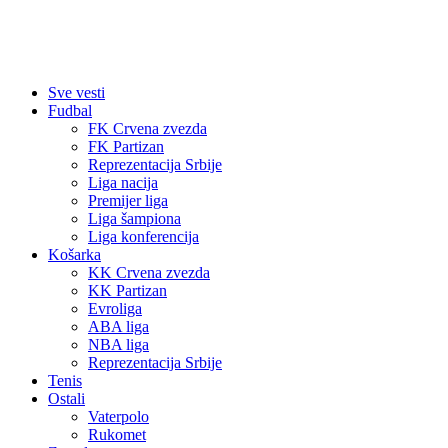
Sve vesti
Fudbal
FK Crvena zvezda
FK Partizan
Reprezentacija Srbije
Liga nacija
Premijer liga
Liga šampiona
Liga konferencija
Košarka
KK Crvena zvezda
KK Partizan
Evroliga
ABA liga
NBA liga
Reprezentacija Srbije
Tenis
Ostali
Vaterpolo
Rukomet