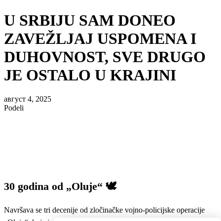
U SRBIJU SAM DONEO
ZAVEŽLJAJ USPOMENA I
DUHOVNOST, SVE DRUGO
JE OSTALO U KRAJINI
август 4, 2025
Podeli
30 godina od „Oluje“ 🕊️
Navršava se tri decenije od zločinačke vojno-policijske operacije