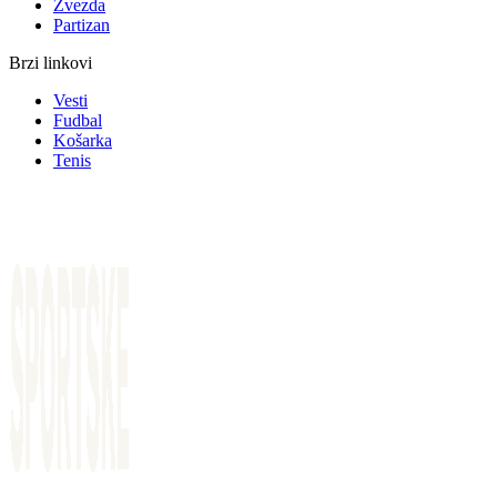
Zvezda
Partizan
Brzi linkovi
Vesti
Fudbal
Košarka
Tenis