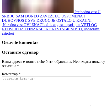
Prethodna vest
U
SRBIJU SAM DONEO ZAVEŽLJAJ USPOMENA I
DUHOVNOST, SVE DRUGO JE OSTALO U KRAJINI
Naredna vest
OVI ZNACI od 1. augusta upadaju u VRTLOG
NEUSPJEHA I FINANSIJSKE NESTABILNOSTI, upozorava
astrolog
Ostavite komentar
Оставите одговор
Ваша адреса е-поште неће бити објављена.
Неопходна поља су
означена
*
Коментар
*