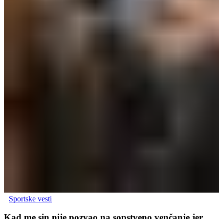
Sportske vesti
Kad me sin nije pozvao na sopstveno venčanje jer