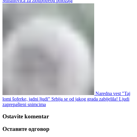
Mihailovića za zloupotrebu položaja
Naredna vest
"Taj
lomi šoferke, jadni ljudi" Srbija se od jakog grada zabijelila! Ljudi
zaprepašteni snimcima
Ostavite komentar
Оставите одговор