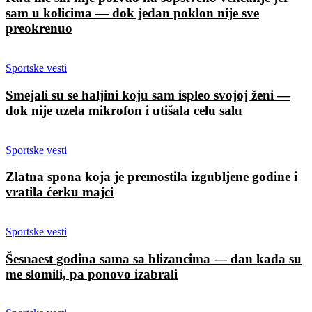
sam u kolicima — dok jedan poklon nije sve
preokrenuo
Sportske vesti
Smejali su se haljini koju sam ispleo svojoj ženi —
dok nije uzela mikrofon i utišala celu salu
Sportske vesti
Zlatna spona koja je premostila izgubljene godine i
vratila ćerku majci
Sportske vesti
Šesnaest godina sama sa blizancima — dan kada su
me slomili, pa ponovo izabrali