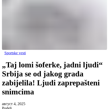
Sportske vesti
„Taj lomi šoferke, jadni ljudi“
Srbija se od jakog grada
zabijelila! Ljudi zaprepašteni
snimcima
август 4, 2025
Podeli