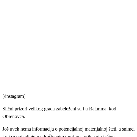
[/instagram]
Slični prizori velikog grada zabeleženi su i u Ratarima, kod
Obrenovca.
Još uvek nema informacija o potencijalnoj materijalnoj šteti, a snimci
koji se pojavljuju na društvenim mrežama prikazuju jačinu