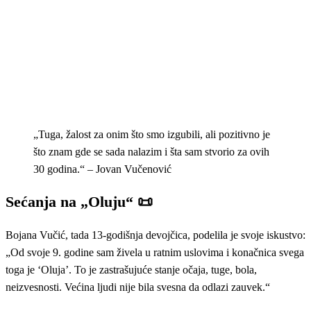
„Tuga, žalost za onim što smo izgubili, ali pozitivno je
što znam gde se sada nalazim i šta sam stvorio za ovih
30 godina.“ – Jovan Vučenović
Sećanja na „Oluju“ 📜
Bojana Vučić, tada 13-godišnja devojčica, podelila je svoje iskustvo:
„Od svoje 9. godine sam živela u ratnim uslovima i konačnica svega
toga je ‘Oluja’. To je zastrašujuće stanje očaja, tuge, bola,
neizvesnosti. Većina ljudi nije bila svesna da odlazi zauvek.“