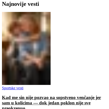
Najnovije vesti
Sportske vesti
Kad me sin nije pozvao na sopstveno venčanje jer
sam u kolicima — dok jedan poklon nije sve
preokrenuo