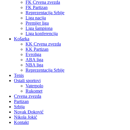
FK Crvena zvezda
FK Partizan
Reprezentacija Srbije
Liga nacija
Premijer liga
Liga šampiona
Liga konferencija
Košarka
KK Crvena zvezda
KK Partizan
Evroliga
ABA liga
NBA liga
Reprezentacija Srbije
Tenis
Ostali sportovi
Vaterpolo
Rukomet
Crvena zvezda
Partizan
Srbija
Novak Đoković
Nikola Jokić
Kontakt