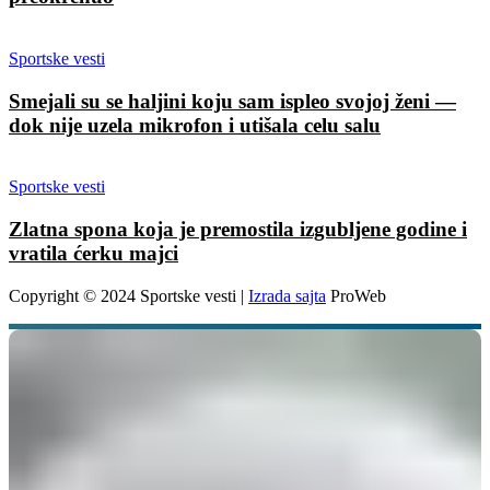
Sportske vesti
Smejali su se haljini koju sam ispleo svojoj ženi —
dok nije uzela mikrofon i utišala celu salu
Sportske vesti
Zlatna spona koja je premostila izgubljene godine i
vratila ćerku majci
Copyright © 2024 Sportske vesti |
Izrada sajta
ProWeb