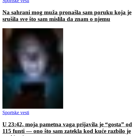
Sportske vesti
Na sahrani mog muža pronašla sam poruku koja je
srušila sve što sam mislila da znam o njemu
Sportske vesti
U 23:42, moja pametna vaga prijavila je “gosta” od
115 funti — ono što sam zatekla kod kuće razbilo je