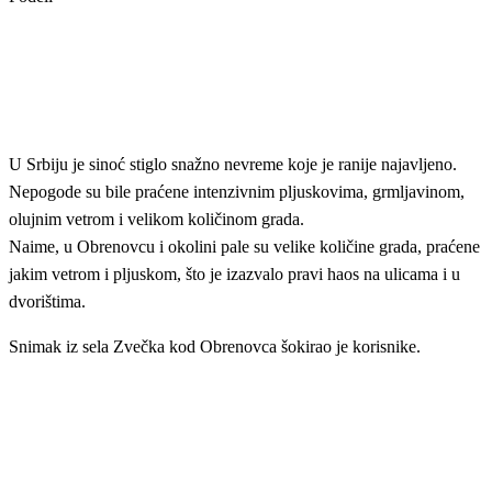
U Srbiju je sinoć stiglo snažno nevreme koje je ranije najavljeno.
Nepogode su bile praćene intenzivnim pljuskovima, grmljavinom,
olujnim vetrom i velikom količinom grada.
Naime, u Obrenovcu i okolini pale su velike količine grada, praćene
jakim vetrom i pljuskom, što je izazvalo pravi haos na ulicama i u
dvorištima.
Snimak iz sela Zvečka kod Obrenovca šokirao je korisnike.