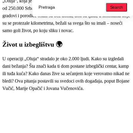
„Oluja“, koja je avgusta 1995. godine zauvek promenila živote više
Search
Search
od 250.000 Srba iz Krajine. U tom razornom pogromu, čitava sela,
gradovi i porodice ostali su bez doma, dok su ljudi, u kolonama koje
su se protezale kilometrima, bežali sa svega što su imali – noseći
samo goli život, po koju sliku i novac.
Život u izbeglištvu 🌍
U operaciji „Oluja“ stradalo je oko 2.000 ljudi. Kako su izgledali
dani bežanja? Šta znači kada ti dom postane izbeglički centar, kamp
ili tuđa kuća? Kako danas žive sa sećanjem koje verovatno nikad ne
bledi? Ova pitanja postavili su svedoci ovih događaja, poput Bojane
Vučić, Marije Opačić i Jovana Vučenovića.