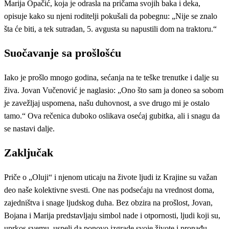
Marija Opačić, koja je odrasla na pričama svojih baka i deka,
opisuje kako su njeni roditelji pokušali da pobegnu: „Nije se znalo
šta će biti, a tek sutradan, 5. avgusta su napustili dom na traktoru.“
Suočavanje sa prošlošću
Iako je prošlo mnogo godina, sećanja na te teške trenutke i dalje su
živa. Jovan Vučenović je naglasio: „Ono što sam ja doneo sa sobom
je zavežljaj uspomena, našu duhovnost, a sve drugo mi je ostalo
tamo.“ Ova rečenica duboko oslikava osećaj gubitka, ali i snagu da
se nastavi dalje.
Zaključak
Priče o „Oluji“ i njenom uticaju na živote ljudi iz Krajine su važan
deo naše kolektivne svesti. One nas podsećaju na vrednost doma,
zajedništva i snage ljudskog duha. Bez obzira na prošlost, Jovan,
Bojana i Marija predstavljaju simbol nade i otpornosti, ljudi koji su,
uprkos svemu, uspeli da ponovo izgrade svoje živote i pronađu