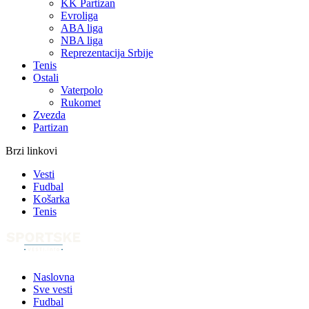
KK Partizan
Evroliga
ABA liga
NBA liga
Reprezentacija Srbije
Tenis
Ostali
Vaterpolo
Rukomet
Zvezda
Partizan
Brzi linkovi
Vesti
Fudbal
Košarka
Tenis
Naslovna
Sve vesti
Fudbal