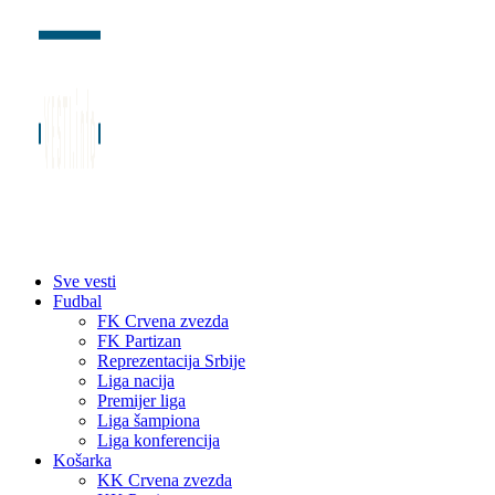
Sve vesti
Fudbal
FK Crvena zvezda
FK Partizan
Reprezentacija Srbije
Liga nacija
Premijer liga
Liga šampiona
Liga konferencija
Košarka
KK Crvena zvezda