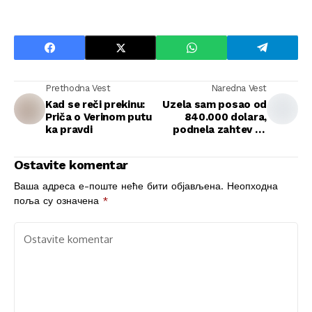
Prethodna Vest
Naredna Vest
Kad se reči prekinu:
Uzela sam posao od
Priča o Verinom putu
840.000 dolara,
ka pravdi
podnela zahtev za
razvod i vratila sebi
život, iako mi je muž
Ostavite komentar
rekao da mi to nije
“dozvoljeno”
Ваша адреса е-поште неће бити објављена.
Неопходна
поља су означена
*