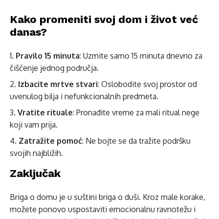
Kako promeniti svoj dom i život već
danas?
Pravilo 15 minuta
: Uzmite samo 15 minuta dnevno za
čišćenje jednog područja.
Izbacite mrtve stvari
: Oslobodite svoj prostor od
uvenulog bilja i nefunkcionalnih predmeta.
Vratite rituale
: Pronađite vreme za mali ritual nege
koji vam prija.
Zatražite pomoć
: Ne bojte se da tražite podršku
svojih najbližih.
Zaključak
Briga o domu je u suštini briga o duši. Kroz male korake,
možete ponovo uspostaviti emocionalnu ravnotežu i