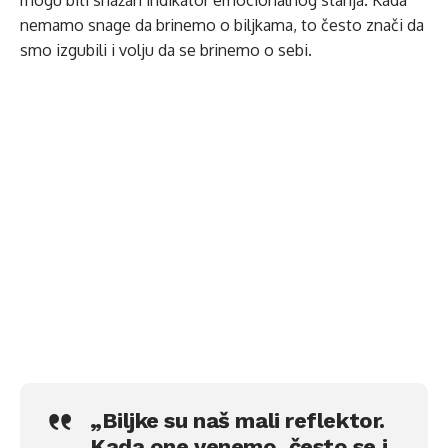
mogu biti snažan indikator emocionalnog stanja. Kada
nemamo snage da brinemo o biljkama, to često znači da
smo izgubili i volju da se brinemo o sebi.
„Biljke su naš mali reflektor.
Kada one venemo, često se i