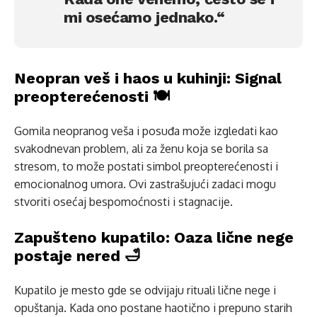
mi osećamo jednako.“
Neopran veš i haos u kuhinji: Signal
preopterećenosti 🍽️
Gomila neopranog veša i posuđa može izgledati kao
svakodnevan problem, ali za ženu koja se borila sa
stresom, to može postati simbol preopterećenosti i
emocionalnog umora. Ovi zastrašujući zadaci mogu
stvoriti osećaj bespomoćnosti i stagnacije.
Zapušteno kupatilo: Oaza lične nege
postaje nered 🛁
Kupatilo je mesto gde se odvijaju rituali lične nege i
opuštanja. Kada ono postane haotično i prepuno starih