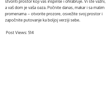
stvoriti prostor koji vas inspiriše i ohrabruje. Vi ste važni,
a vaš dom je vaša oaza. Počnite danas, makar i sa malim
promenama – otvorite prozore, osvežite svoj prostor i
započnite putovanje ka boljoj verziji sebe.
Post Views:
514