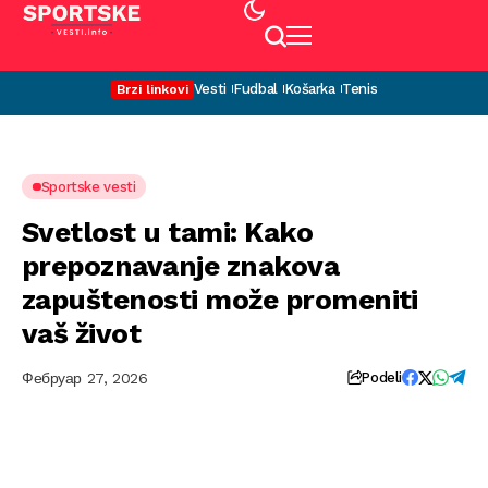
Vesti
Fudbal
Košarka
Tenis
Brzi linkovi
Sportske vesti
Svetlost u tami: Kako
prepoznavanje znakova
zapuštenosti može promeniti
vaš život
Фебруар 27, 2026
Podeli