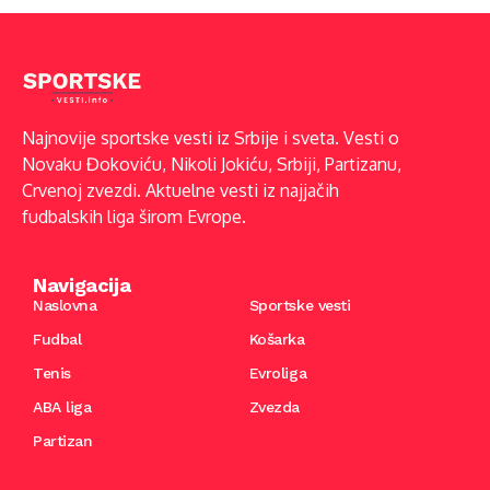
Najnovije sportske vesti iz Srbije i sveta. Vesti o
Novaku Đokoviću, Nikoli Jokiću, Srbiji, Partizanu,
Crvenoj zvezdi. Aktuelne vesti iz najjačih
fudbalskih liga širom Evrope.
Navigacija
Naslovna
Sportske vesti
Fudbal
Košarka
Tenis
Evroliga
ABA liga
Zvezda
Partizan