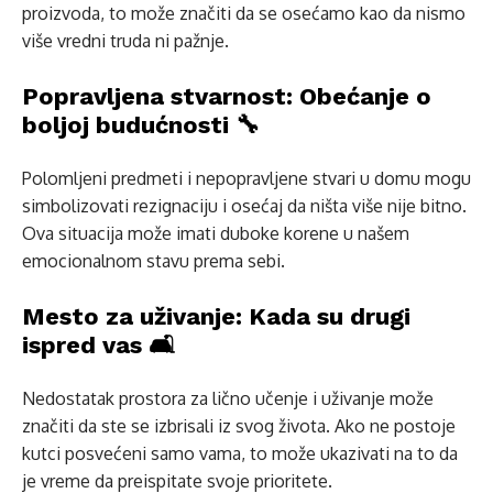
proizvoda, to može značiti da se osećamo kao da nismo
više vredni truda ni pažnje.
Popravljena stvarnost: Obećanje o
boljoj budućnosti 🔧
Polomljeni predmeti i nepopravljene stvari u domu mogu
simbolizovati rezignaciju i osećaj da ništa više nije bitno.
Ova situacija može imati duboke korene u našem
emocionalnom stavu prema sebi.
Mesto za uživanje: Kada su drugi
ispred vas 🛋️
Nedostatak prostora za lično učenje i uživanje može
značiti da ste se izbrisali iz svog života. Ako ne postoje
kutci posvećeni samo vama, to može ukazivati na to da
je vreme da preispitate svoje prioritete.