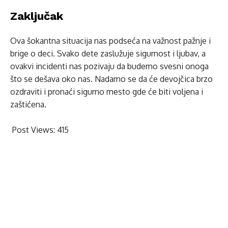
Zaključak
Ova šokantna situacija nas podseća na važnost pažnje i
brige o deci. Svako dete zaslužuje sigurnost i ljubav, a
ovakvi incidenti nas pozivaju da budemo svesni onoga
što se dešava oko nas. Nadamo se da će devojčica brzo
ozdraviti i pronaći sigurno mesto gde će biti voljena i
zaštićena.
Post Views:
415