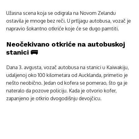
Užasna scena koja se odigrala na Novom Zelandu
ostavila je mnoge bez reči. U prtljagu autobusa, vozač je
napravio šokantno otkriće koje će se dugo pamtiti.
Neočekivano otkriće na autobuskoj
stanici 🚌
Dana 3. avgusta, vozač autobusa na stanici u Kaiwakiju,
udaljenoj oko 100 kilometara od Aucklanda, primetio je
nešto neobično. Jedan od kofera se pomerao, što ga je
nateralo da pozove policiju. Kada je otvorio kofer,
zapanjeno je otkrio dvogodišnju devojčicu.