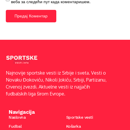
веба за следећи пут када коментаришем.
Najnovije sportske vesti iz Srbije i sveta. Vesti o
Novaku Đokoviću, Nikoli Jokiću, Srbiji, Partizanu,
Crvenoj zvezdi. Aktuelne vesti iz najjačih
fudbalskih liga širom Evrope.
Navigacija
Naslovna
Sportske vesti
Fudbal
Košarka