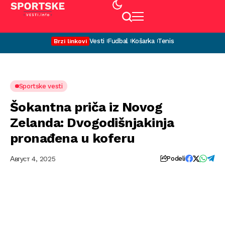
Vesti
Fudbal
Košarka
Tenis
Brzi linkovi
Sportske vesti
Šokantna priča iz Novog
Zelanda: Dvogodišnjakinja
pronađena u koferu
Август 4, 2025
Podeli