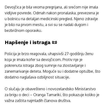
Devojčica je bila veoma pregrijana, ali srećom nije imala
vidljive povrede. Odmah nakon pronalaska, prevezena je
u bolnicu na detaljan medicinski pregled. Njeno zdravlje
je bilo na prvom mestu, a svi su se nadali dugom i
bezbrižnom oporavku.
Hapšenje i istraga 📜
Policija je brzo reagovala, uhapsivši 27-godišnju ženu
koja je imala kofer sa devojčicom. Protiv nje je
pokrenuta istraga zbog sumnje na zlostavljanje i
zanemarivanje deteta. Moguće su i dodatne optužbe, što
dodatno naglašava ozbiljnost situacije.
O slučaju je obavešteno i novozelandsko Ministarstvo
za brigu o deci – Oranga Tamariki, što pokazuje koliko je
važna zaštita najmlađih članova društva.