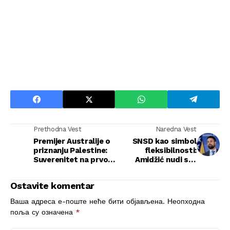
Prethodna Vest
Naredna Vest
Premijer Australije o
SNSD kao simbol
priznanju Palestine:
fleksibilnosti:
Suverenitet na prvom
Amidžić nudi sve
mestu
funkcije opoziciji
Ostavite komentar
Ваша адреса е-поште неће бити објављена.
Неопходна
поља су означена
*