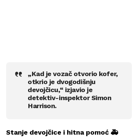
„Kad je vozač otvorio kofer,
otkrio je dvogodišnju
devojčicu,“ izjavio je
detektiv-inspektor Simon
Harrison.
Stanje devojčice i hitna pomoć 🚑