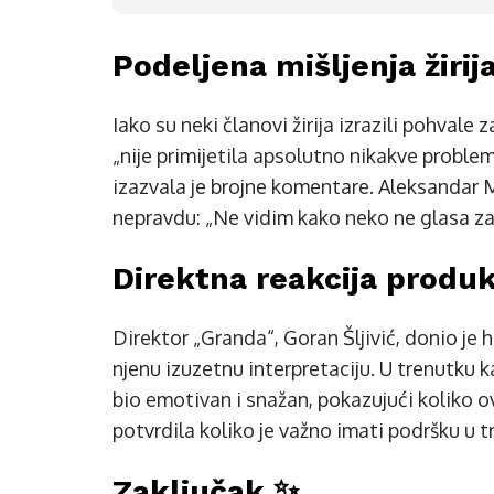
Podeljena mišljenja žirija
Iako su neki članovi žirija izrazili pohvale
„nije primijetila apsolutno nikakve proble
izazvala je brojne komentare. Aleksandar M
nepravdu: „Ne vidim kako neko ne glasa za
Direktna reakcija produk
Direktor „Granda“, Goran Šljivić, donio je h
njenu izuzetnu interpretaciju. U trenutku k
bio emotivan i snažan, pokazujući koliko o
potvrdila koliko je važno imati podršku u 
Zaključak ✨