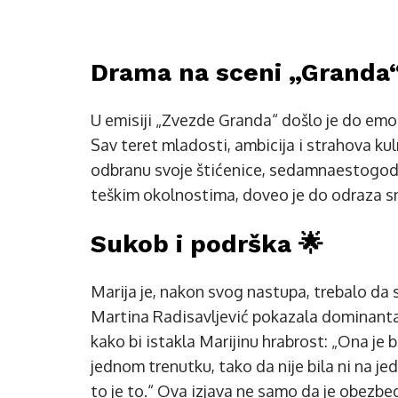
Drama na sceni „Granda“
U emisiji „Zvezde Granda“ došlo je do emot
Sav teret mladosti, ambicija i strahova kul
odbranu svoje štićenice, sedamnaestogodiš
teškim okolnostima, doveo je do odraza sn
Sukob i podrška 🌟
Marija je, nakon svog nastupa, trebalo da s
Martina Radisavljević pokazala dominantan
kako bi istakla Marijinu hrabrost: „Ona je 
jednom trenutku, tako da nije bila ni na j
to je to.“ Ova izjava ne samo da je obezbed