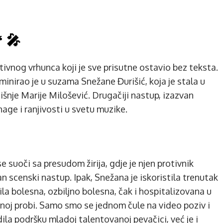
 🎤
ivnog vrhunca koji je sve prisutne ostavio bez teksta.
minirao je u suzama Snežane Đurišić, koja je stala u
nje Marije Milošević. Drugačiji nastup, izazvan
age i ranjivosti u svetu muzike.
e suoči sa presudom žirija, gdje je njen protivnik
 scenski nastup. Ipak, Snežana je iskoristila trenutak
bila bolesna, ozbiljno bolesna, čak i hospitalizovana u
ednoj probi. Samo smo se jednom čule na video poziv i
ila podršku mladoj talentovanoj pevačici, već je i