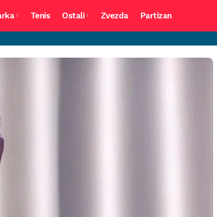
arka
Tenis
Ostali
Zvezda
Partizan