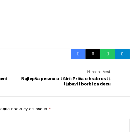
Naredna Vest
meni
Najlepša pesma u tišini: Priča o hrabrosti,
ljubavi i borbi za decu
одна поља су означена
*