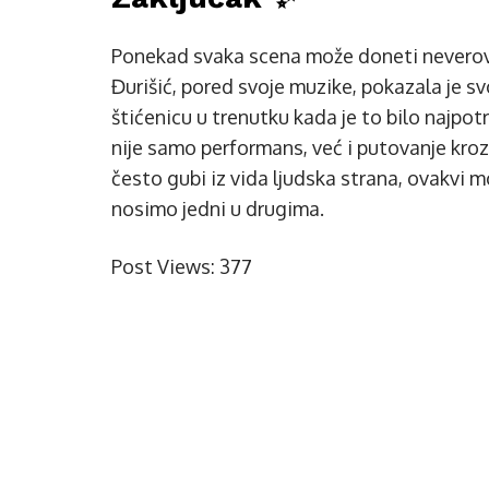
Ponekad svaka scena može doneti neverova
Đurišić, pored svoje muzike, pokazala je sv
štićenicu u trenutku kada je to bilo najpo
nije samo performans, već i putovanje kroz 
često gubi iz vida ljudska strana, ovakvi
nosimo jedni u drugima.
Post Views:
377