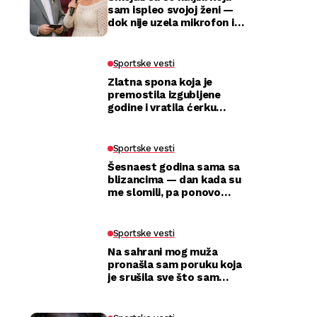
sam ispleo svojoj ženi —
dok nije uzela mikrofon i
utišala celu salu
Sportske vesti
Zlatna spona koja je
premostila izgubljene
godine i vratila ćerku
majci
Sportske vesti
Šesnaest godina sama sa
blizancima — dan kada su
me slomili, pa ponovo
izabrali
Sportske vesti
Na sahrani mog muža
pronašla sam poruku koja
je srušila sve što sam
mislila da znam o njemu