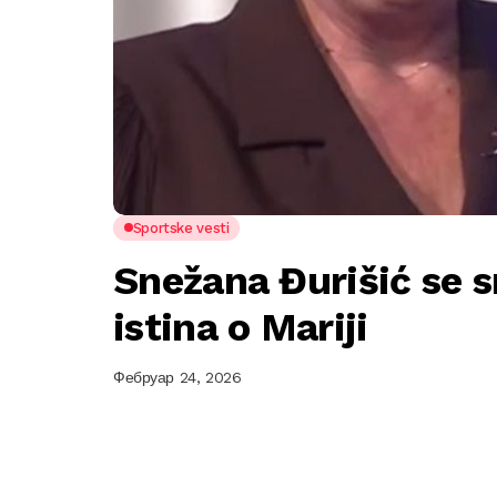
Sportske vesti
Snežana Đurišić se s
istina o Mariji
Фебруар 24, 2026