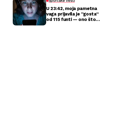
Sportske vesti
U 23:42, moja pametna
vaga prijavila je “gosta”
od 115 funti — ono što
sam zatekla kod kuće
razbilo je moj brak