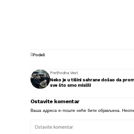
Podeli
Prethodna Vest
Neko je u tišini sahrane došao da pro
sve što smo mislili
Ostavite komentar
Ваша адреса е-поште неће бити објављена.
Неопх