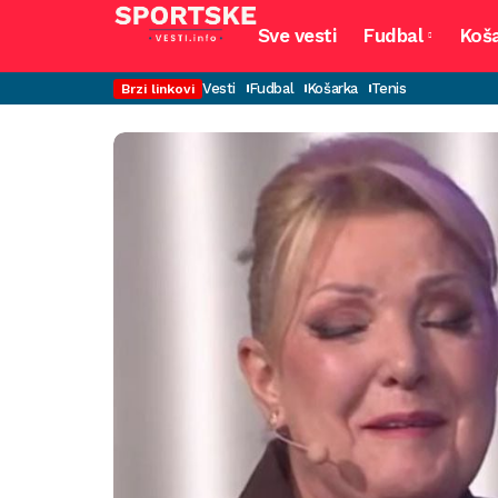
Sve vesti
Fudbal
Koš
Vesti
Fudbal
Košarka
Tenis
Brzi linkovi