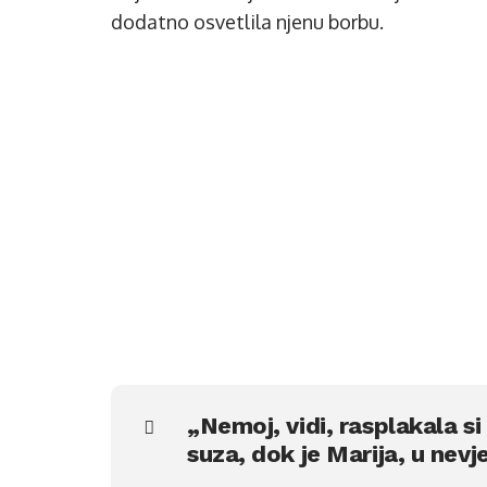
dodatno osvetlila njenu borbu.
„Nemoj, vidi, rasplakala s
suza, dok je Marija, u nevjer