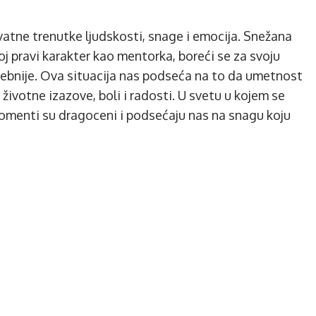
tne trenutke ljudskosti, snage i emocija. Snežana
oj pravi karakter kao mentorka, boreći se za svoju
trebnije. Ova situacija nas podseća na to da umetnost
životne izazove, boli i radosti. U svetu u kojem se
 momenti su dragoceni i podsećaju nas na snagu koju