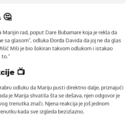
 🤔
 za Marijin rad, poput Dare Bubamare koja je rekla da
me sa glasom“, odluka Đorđa Davida da joj ne da glas
ilić Mili je bio šokiran takvom odlukom i istakao
 to.“
cije 📺
rabru odluku da Mariju pusti direktno dalje, priznajući
ada je Marija shvatila šta se dešava, njen odgovor je
vog trenutka znači. Njena reakcija je još jednom
trenutku kada sve izgleda bezizlazno.