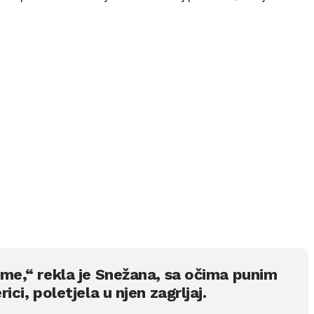
i me,“ rekla je Snežana, sa očima punim
ici, poletjela u njen zagrljaj.