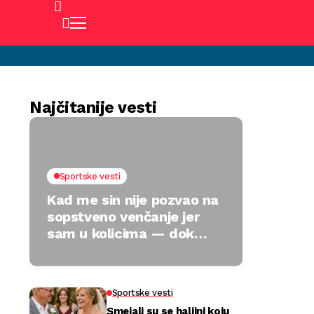
Najčitanije vesti
Sportske vesti
Kad me sin nije pozvao na
sopstveno venčanje jer
sam u kolicima — dok
jedan poklon nije sve
preokrenuo
Sportske vesti
Smejali su se haljini koju