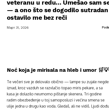
veteranu u redu… Umešao sam s
— a ono što se dogodilo sutradan
ostavilo me bez reči
Март 31, 2026
Pode
Noć koja je mirisala na hleb i umor 🛒💡
Te večeri sve je delovalo obično — lampe su zujale negde
iznad, kroz vazduh se razvlačio topao miris pekare, a sa
kasa je dolazilo neumorno pištanje skenera. Tri godine
radim obezbeđenje u toj samoposluzi i većina smena se
ulije jedna u drugu kao voda. Gledaš, ali ne vidiš. Ljudi dođu