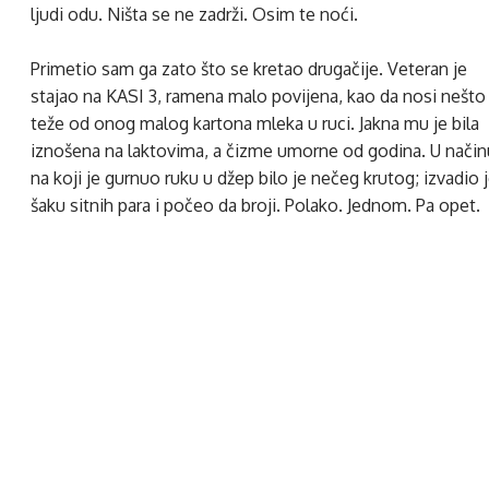
ljudi odu. Ništa se ne zadrži. Osim te noći.
Primetio sam ga zato što se kretao drugačije. Veteran je
stajao na KASI 3, ramena malo povijena, kao da nosi nešto
teže od onog malog kartona mleka u ruci. Jakna mu je bila
iznošena na laktovima, a čizme umorne od godina. U način
na koji je gurnuo ruku u džep bilo je nečeg krutog; izvadio 
šaku sitnih para i počeo da broji. Polako. Jednom. Pa opet.