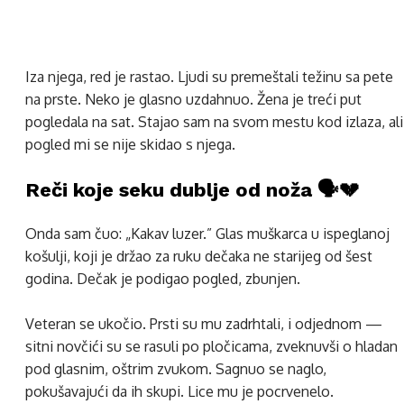
Iza njega, red je rastao. Ljudi su premeštali težinu sa pete
na prste. Neko je glasno uzdahnuo. Žena je treći put
pogledala na sat. Stajao sam na svom mestu kod izlaza, ali
pogled mi se nije skidao s njega.
Reči koje seku dublje od noža 🗣️💔
Onda sam čuo: „Kakav luzer.” Glas muškarca u ispeglanoj
košulji, koji je držao za ruku dečaka ne starijeg od šest
godina. Dečak je podigao pogled, zbunjen.
Veteran se ukočio. Prsti su mu zadrhtali, i odjednom —
sitni novčići su se rasuli po pločicama, zveknuvši o hladan
pod glasnim, oštrim zvukom. Sagnuo se naglo,
pokušavajući da ih skupi. Lice mu je pocrvenelo.