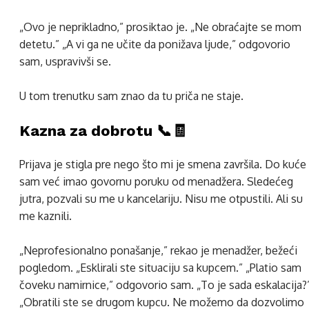
„Ovo je neprikladno,” prosiktao je. „Ne obraćajte se mom
detetu.” „A vi ga ne učite da ponižava ljude,” odgovorio
sam, uspravivši se.
U tom trenutku sam znao da tu priča ne staje.
Kazna za dobrotu 📞🧾
Prijava je stigla pre nego što mi je smena završila. Do kuće
sam već imao govornu poruku od menadžera. Sledećeg
jutra, pozvali su me u kancelariju. Nisu me otpustili. Ali su
me kaznili.
„Neprofesionalno ponašanje,” rekao je menadžer, bežeći
pogledom. „Esklirali ste situaciju sa kupcem.” „Platio sam
čoveku namirnice,” odgovorio sam. „To je sada eskalacija?
„Obratili ste se drugom kupcu. Ne možemo da dozvolimo