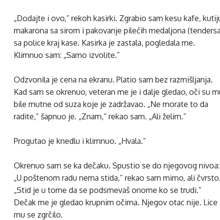
„Dodajte i ovo,” rekoh kasirki. Zgrabio sam kesu kafe, kutij
makarona sa sirom i pakovanje pilećih medaljona (tendersa
sa police kraj kase. Kasirka je zastala, pogledala me.
Klimnuo sam: „Samo izvolite.”
Odzvonila je cena na ekranu. Platio sam bez razmišljanja.
Kad sam se okrenuo, veteran me je i dalje gledao, oči su m
bile mutne od suza koje je zadržavao. „Ne morate to da
radite,” šapnuo je. „Znam,” rekao sam. „Ali želim.”
Progutao je knedlu i klimnuo. „Hvala.”
Okrenuo sam se ka dečaku. Spustio se do njegovog nivoa:
„U poštenom radu nema stida,” rekao sam mirno, ali čvrsto
„Stid je u tome da se podsmevaš onome ko se trudi.”
Dečak me je gledao krupnim očima. Njegov otac nije. Lice
mu se zgrčilo.