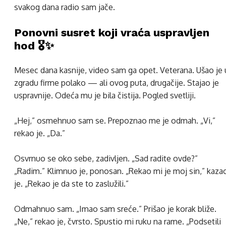
svakog dana radio sam jače.
Ponovni susret koji vraća uspravljen
hod 🎖️✨
Mesec dana kasnije, video sam ga opet. Veterana. Ušao je 
zgradu firme polako — ali ovog puta, drugačije. Stajao je
uspravnije. Odeća mu je bila čistija. Pogled svetliji.
„Hej,” osmehnuo sam se. Prepoznao me je odmah. „Vi,”
rekao je. „Da.”
Osvrnuo se oko sebe, zadivljen. „Sad radite ovde?”
„Radim.” Klimnuo je, ponosan. „Rekao mi je moj sin,” kaza
je. „Rekao je da ste to zaslužili.”
Odmahnuo sam. „Imao sam sreće.” Prišao je korak bliže.
„Ne,” rekao je, čvrsto. Spustio mi ruku na rame. „Podsetili