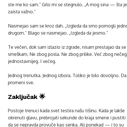
ste me ko sam.” Grlo mi se stegnulo. „A mog sina — šta je
zaista važno.”
Nasmejao sam se kroz dah. „Izgleda da smo pomogli jedn
drugom.” Blago se nasmejao. „Izgleda da jesmo.”
Te večeri, dok sam izlazio iz zgrade, nisam prestajao da se
smeškam. Ne zbog posla. Ne zbog prilike. Već zbog nečeg
jednostavnijeg. I većeg.
Jednog trenutka. Jednog izbora. Toliko je bilo dovoljno. Da
promeni sve.
Zaključak 🌟
Postoje trenuci kada svet testira našu tišinu. Kada je lakše
okrenuti glavu, prebrojati sekunde do kraja smene i pustiti
da se nepravda provuče kao senka. Ali ponekad — i to su