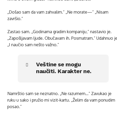
„Došao sam da vam zahvalim.” „Ne morate—” „Nisam
završio.”
Zastao sam. „Godinama gradim kompaniju,” nastavio je.
„Zapošljavam ljude. Obučavam ih. Posmatram.” Udahnuo je
„I naučio sam nešto važno.”
Veštine se mogu
naučiti. Karakter ne.
Namrštio sam se neznatno. „Ne razumem…” Zavukao je
ruku u sako i pružio mi vizit-kartu. „Želim da vam ponudim
posao.”