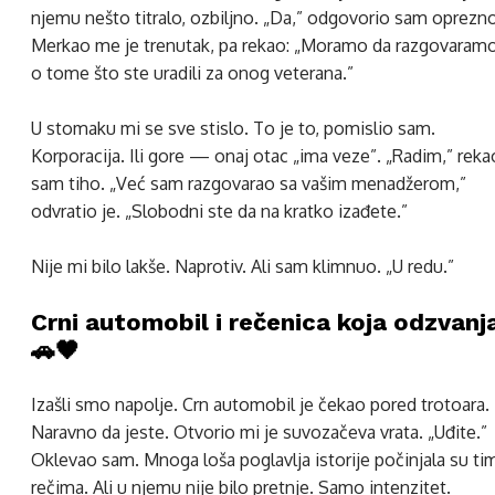
njemu nešto titralo, ozbiljno. „Da,” odgovorio sam oprezno
Merkao me je trenutak, pa rekao: „Moramo da razgovaram
o tome što ste uradili za onog veterana.”
U stomaku mi se sve stislo. To je to, pomislio sam.
Korporacija. Ili gore — onaj otac „ima veze”. „Radim,” reka
sam tiho. „Već sam razgovarao sa vašim menadžerom,”
odvratio je. „Slobodni ste da na kratko izađete.”
Nije mi bilo lakše. Naprotiv. Ali sam klimnuo. „U redu.”
Crni automobil i rečenica koja odzvanj
🚗🖤
Izašli smo napolje. Crn automobil je čekao pored trotoara.
Naravno da jeste. Otvorio mi je suvozačeva vrata. „Uđite.”
Oklevao sam. Mnoga loša poglavlja istorije počinjala su ti
rečima. Ali u njemu nije bilo pretnje. Samo intenzitet.