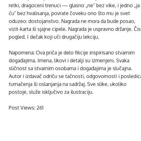
retki, dragoceni trenuci — glasno „ne” bez vike, i jedno „ja
ću” bez hvalisanja, povrate čoveku ono što mu je svet
oduzeo: dostojanstvo. Nagrada ne mora da bude posao,
vizit-karta ili sjajne cipele. Nagrada je uspravno držanje. Čis
pogled. I dečak koji uči drugačiju lekciju.
Napomena: Ova priča je delo fikcije inspirisano stvarnim
događajima. Imena, likovi i detalji su izmenjeni. Svaka
sličnost sa stvarnim osobama i događajima je slučajna.
Autor i izdavač odriču se tačnosti, odgovornosti i posledic
tumačenja ili oslanjanja na sadržaj. Sve slike, ukoliko
postoje, služe isključivo za ilustraciju.
Post Views:
261