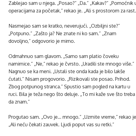
Zablejao sam u njega. „Posao?” „Da.” „Kakav?” „Pomoćnik 
operacijama za početak,” rekao je. „Ali s prostorom za rast.
Nasmejao sam se kratko, neverujući. „Ozbiljni ste?”
„Potpuno.” „Zašto ja? Ne znate ni ko sam.” „Znam
dovoljno,” odgovorio je mirno.
Odmahnuo sam glavom. „Samo sam platio čoveku
namirnice.” „Ne,” rekao je čvrsto. „Uradili ste mnogo više.”
Nagnuo se ka meni. „Ustali ste onda kada je bilo lakše
ćutati.” Nisam progovorio. „Rizikovali ste posao. Prihod.
Zbog potpunog stranca.” Spustio sam pogled na kartu u
ruci. Bila je teža nego što deluje. „To mi kaže sve što treba
da znam.”
Progutao sam. „Ovo je… mnogo.” „Uzmite vreme,” rekao je
„Ali neću čekati zauvek. Ljudi poput vas su retki.”