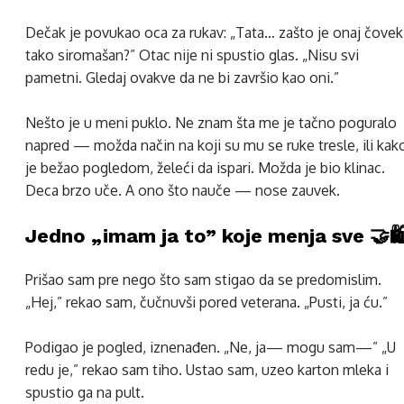
Dečak je povukao oca za rukav: „Tata… zašto je onaj čovek
tako siromašan?” Otac nije ni spustio glas. „Nisu svi
pametni. Gledaj ovakve da ne bi završio kao oni.”
Nešto je u meni puklo. Ne znam šta me je tačno poguralo
napred — možda način na koji su mu se ruke tresle, ili kak
je bežao pogledom, želeći da ispari. Možda je bio klinac.
Deca brzo uče. A ono što nauče — nose zauvek.
Jedno „imam ja to” koje menja sve 🤝🛍
Prišao sam pre nego što sam stigao da se predomislim.
„Hej,” rekao sam, čučnuvši pored veterana. „Pusti, ja ću.”
Podigao je pogled, iznenađen. „Ne, ja— mogu sam—” „U
redu je,” rekao sam tiho. Ustao sam, uzeo karton mleka i
spustio ga na pult.