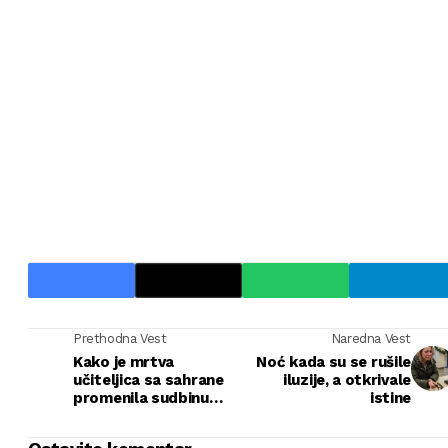
Prethodna Vest
Naredna Vest
Kako je mrtva
Noć kada su se rušile
učiteljica sa sahrane
iluzije, a otkrivale
promenila sudbinu
istine
svog muža