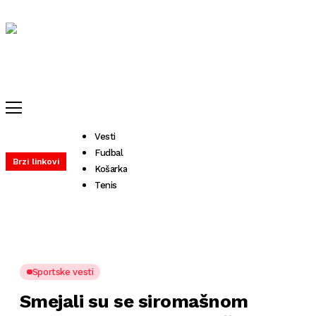
Vesti
Fudbal
Brzi linkovi
Košarka
Tenis
Sportske vesti
Smejali su se siromašnom