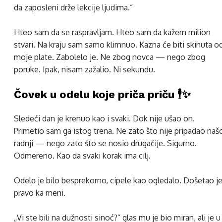
da zaposleni drže lekcije ljudima.”
Hteo sam da se raspravljam. Hteo sam da kažem milion
stvari. Na kraju sam samo klimnuo. Kazna će biti skinuta o
moje plate. Zabolelo je. Ne zbog novca — nego zbog
poruke. Ipak, nisam zažalio. Ni sekundu.
Čovek u odelu koje priča priču 🕴️✨
Sledeći dan je krenuo kao i svaki. Dok nije ušao on.
Primetio sam ga istog trena. Ne zato što nije pripadao naš
radnji — nego zato što se nosio drugačije. Sigurno.
Odmereno. Kao da svaki korak ima cilj.
Odelо je bilo besprekorno, cipele kao ogledalo. Došetao j
pravo ka meni.
„Vi ste bili na dužnosti sinoć?” glas mu je bio miran, ali je u