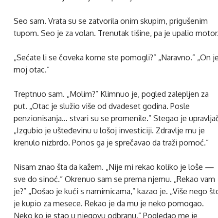
Seo sam. Vrata su se zatvorila onim skupim, prigušenim
tupom. Seo je za volan. Trenutak tišine, pa je upalio motor
„Sećate li se čoveka kome ste pomogli?” „Naravno.” „On j
moj otac.”
Treptnuo sam. „Molim?” Klimnuo je, pogled zalepljen za
put. „Otac je služio više od dvadeset godina. Posle
penzionisanja… stvari su se promenile.” Stegao je upravljač
„Izgubio je ušteđevinu u lošoj investiciji. Zdravlje mu je
krenulo nizbrdo. Ponos ga je sprečavao da traži pomoć.”
Nisam znao šta da kažem. „Nije mi rekao koliko je loše —
sve do sinoć.” Okrenuo sam se prema njemu. „Rekao vam
je?” „Došao je kući s namirnicama,” kazao je. „Više nego št
je kupio za mesece. Rekao je da mu je neko pomogao.
Neko ko je stao u njegovu odbranu.” Pogledao me je