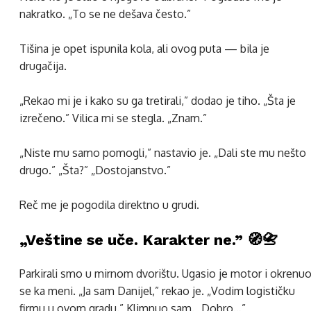
nakratko. „To se ne dešava često.”
Tišina je opet ispunila kola, ali ovog puta — bila je
drugačija.
„Rekao mi je i kako su ga tretirali,” dodao je tiho. „Šta je
izrečeno.” Vilica mi se stegla. „Znam.”
„Niste mu samo pomogli,” nastavio je. „Dali ste mu nešto
drugo.” „Šta?” „Dostojanstvo.”
Reč me je pogodila direktno u grudi.
„Veštine se uče. Karakter ne.” 🧭📇
Parkirali smo u mirnom dvorištu. Ugasio je motor i okrenu
se ka meni. „Ja sam Danijel,” rekao je. „Vodim logističku
firmu u ovom gradu.” Klimnuo sam. „Dobro…”