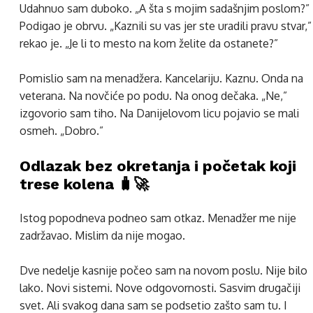
Udahnuo sam duboko. „A šta s mojim sadašnjim poslom?”
Podigao je obrvu. „Kaznili su vas jer ste uradili pravu stvar,”
rekao je. „Je li to mesto na kom želite da ostanete?”
Pomislio sam na menadžera. Kancelariju. Kaznu. Onda na
veterana. Na novčiće po podu. Na onog dečaka. „Ne,”
izgovorio sam tiho. Na Danijelovom licu pojavio se mali
osmeh. „Dobro.”
Odlazak bez okretanja i početak koji
trese kolena 🧳🚀
Istog popodneva podneo sam otkaz. Menadžer me nije
zadržavao. Mislim da nije mogao.
Dve nedelje kasnije počeo sam na novom poslu. Nije bilo
lako. Novi sistemi. Nove odgovornosti. Sasvim drugačiji
svet. Ali svakog dana sam se podsetio zašto sam tu. I