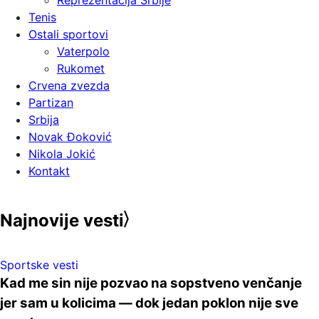
Reprezentacija Srbije
Tenis
Ostali sportovi
Vaterpolo
Rukomet
Crvena zvezda
Partizan
Srbija
Novak Đoković
Nikola Jokić
Kontakt
Najnovije vesti
Sportske vesti
Kad me sin nije pozvao na sopstveno venčanje
jer sam u kolicima — dok jedan poklon nije sve