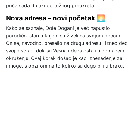
priča sada dolazi do tužnog preokreta.
Nova adresa – novi početak 🌅
Kako se saznaje, Đole Đogani je već napustio
porodični stan u kojem su živeli sa svojom decom.
On se, navodno, preselio na drugu adresu i izneo deo
svojih stvari, dok su Vesna i deca ostali u domaćem
okruženju. Ovaj korak došao je kao iznenađenje za
mnoge, s obzirom na to koliko su dugo bili u braku.