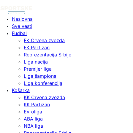
Naslovna
Sve vesti
Fudbal
FK Crvena zvezda
FK Partizan
Reprezentacija Srbije
Liga nacija
Premijer liga
Liga šampiona
Liga konferencija
Košarka
KK Crvena zvezda
KK Partizan
Evroliga
ABA liga
NBA liga