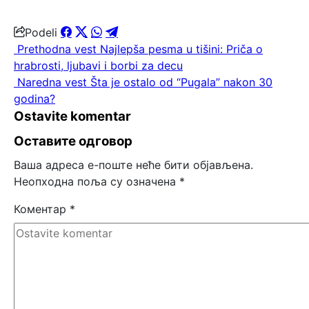
Podeli
Prethodna vest
Najlepša pesma u tišini: Priča o
hrabrosti, ljubavi i borbi za decu
Naredna vest
Šta je ostalo od “Pugala” nakon 30
godina?
Ostavite komentar
Оставите одговор
Ваша адреса е-поште неће бити објављена.
Неопходна поља су означена
*
Коментар
*