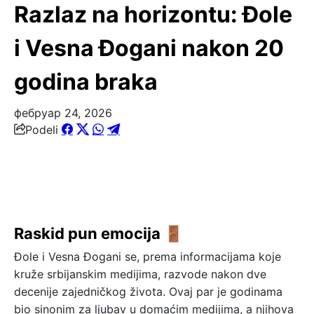
Razlaz na horizontu: Đole
i Vesna Đogani nakon 20
godina braka
фебруар 24, 2026
Podeli
Raskid pun emocija 🚪
Đole i Vesna Đogani se, prema informacijama koje
kruže srbijanskim medijima, razvode nakon dve
decenije zajedničkog života. Ovaj par je godinama
bio sinonim za ljubav u domaćim medijima, a njihova