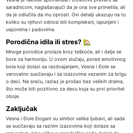
saradnicom, naglašavajući da je ona sve primetila, ali
da je odlučila da mu oprosti. Ovi detalji ukazuju na to
koliko su njihovi odnosi bili kompleksni, ispunjeni i
usponima i padovima.
Porodična idila ili stres? 🏡
Mnoge porodice prolaze kroz teškoće, ali i dalje se
bore za harmoniju. U ovom slučaju, pored emotivnog
bola koji dolazi sa razdvajanjem, Vesna i Đole se
verovatno suočavaju i sa izazovima vezanim za brigu
o deci. Na sreću, razlaz je prošao bez velikih drama,
što može biti pozitivno za decu koja su prvi prioritet
oboje.
Zaključak
Vesna i Đole Đogani su simbol velike ljubavi, ali sada
se suočavaju sa raznim izazovima koji dolaze sa