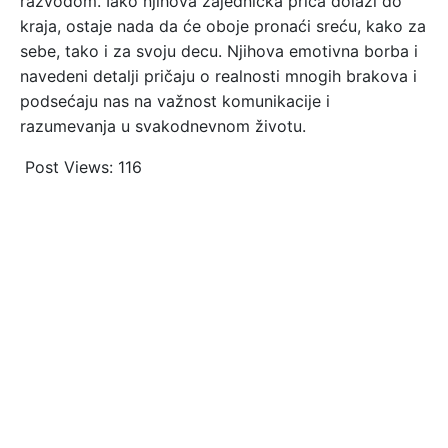
razvodom. Iako njihova zajednička priča dolazi do
kraja, ostaje nada da će oboje pronaći sreću, kako za
sebe, tako i za svoju decu. Njihova emotivna borba i
navedeni detalji pričaju o realnosti mnogih brakova i
podsećaju nas na važnost komunikacije i
razumevanja u svakodnevnom životu.
Post Views:
116