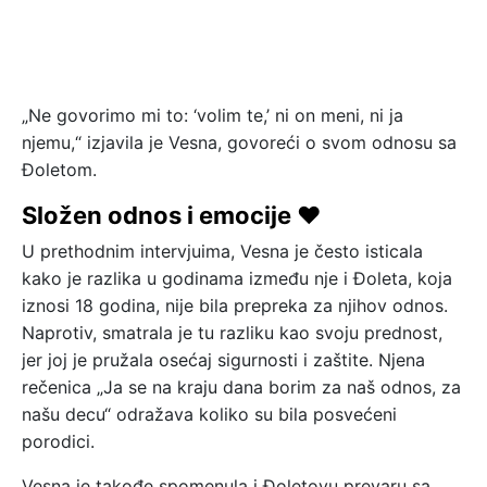
„Ne govorimo mi to: ‘volim te,’ ni on meni, ni ja
njemu,“ izjavila je Vesna, govoreći o svom odnosu sa
Đoletom.
Složen odnos i emocije ❤️
U prethodnim intervjuima, Vesna je često isticala
kako je razlika u godinama između nje i Đoleta, koja
iznosi 18 godina, nije bila prepreka za njihov odnos.
Naprotiv, smatrala je tu razliku kao svoju prednost,
jer joj je pružala osećaj sigurnosti i zaštite. Njena
rečenica „Ja se na kraju dana borim za naš odnos, za
našu decu“ odražava koliko su bila posvećeni
porodici.
Vesna je takođe spomenula i Đoletovu prevaru sa