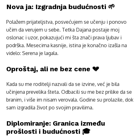
Nova ja: Izgradnja budućnosti 🌱
Polažem prijateljstva, posvećujem se učenju i ponovo
učim da verujem u sebe. Tetka Dajana postaje moj
oslonac i uzor, pokazujući mi šta znači prava ljubav i
podrška. Mesecima kasnije, istina je konačno izašla na
videlo: Serena je lagala.
Oproštaj, ali ne bez cene 💔
Kada su me roditelji nazvali da se izvine, već je bila
učinjena prevelika šteta. Odbacili su me bez prilike da se
branim, i više im nisam verovala. Godine su prolazile, dok
sam izgradila život po svojim pravilima.
Diplomiranje: Granica između
prošlosti i budućnosti 🎓