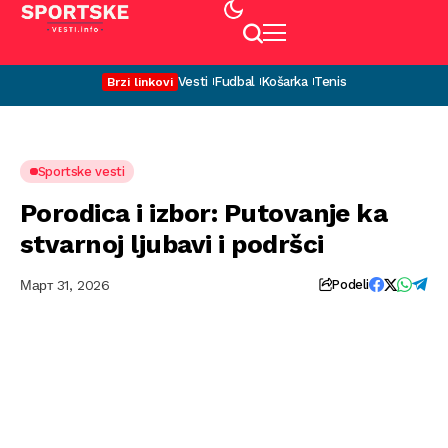
Vesti
Fudbal
Košarka
Tenis
Brzi linkovi
Sportske vesti
Porodica i izbor: Putovanje ka
stvarnoj ljubavi i podršci
Март 31, 2026
Podeli