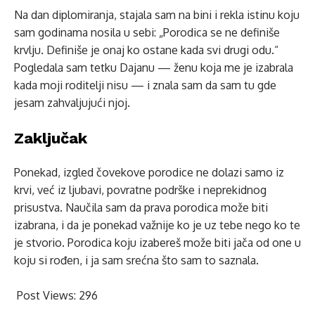
Na dan diplomiranja, stajala sam na bini i rekla istinu koju
sam godinama nosila u sebi: „Porodica se ne definiše
krvlju. Definiše je onaj ko ostane kada svi drugi odu.“
Pogledala sam tetku Dajanu — ženu koja me je izabrala
kada moji roditelji nisu — i znala sam da sam tu gde
jesam zahvaljujući njoj.
Zaključak
Ponekad, izgled čovekove porodice ne dolazi samo iz
krvi, već iz ljubavi, povratne podrške i neprekidnog
prisustva. Naučila sam da prava porodica može biti
izabrana, i da je ponekad važnije ko je uz tebe nego ko te
je stvorio. Porodica koju izabereš može biti jača od one u
koju si rođen, i ja sam srećna što sam to saznala.
Post Views:
296