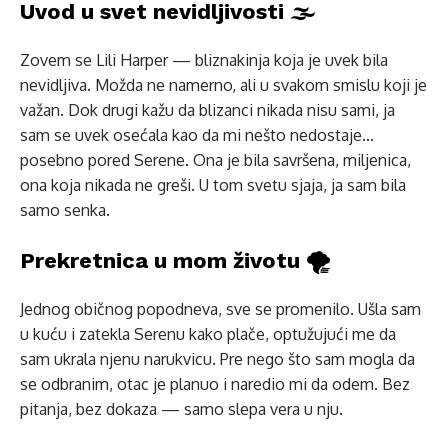
Uvod u svet nevidljivosti 🌫️
Zovem se Lili Harper — bliznakinja koja je uvek bila
nevidljiva. Možda ne namerno, ali u svakom smislu koji je
važan. Dok drugi kažu da blizanci nikada nisu sami, ja
sam se uvek osećala kao da mi nešto nedostaje…
posebno pored Serene. Ona je bila savršena, miljenica,
ona koja nikada ne greši. U tom svetu sjaja, ja sam bila
samo senka.
Prekretnica u mom životu 🌪️
Jednog običnog popodneva, sve se promenilo. Ušla sam
u kuću i zatekla Serenu kako plače, optužujući me da
sam ukrala njenu narukvicu. Pre nego što sam mogla da
se odbranim, otac je planuo i naredio mi da odem. Bez
pitanja, bez dokaza — samo slepa vera u nju.