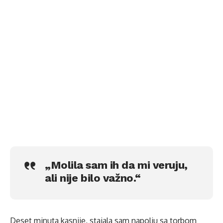
„Molila sam ih da mi veruju,
ali nije bilo važno.“
Deset minuta kasnije, stajala sam napolju sa torbom