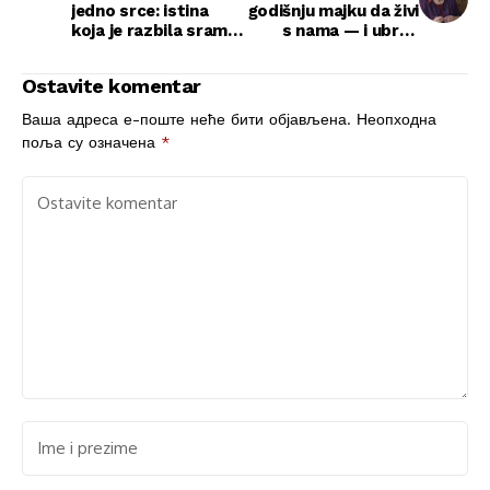
jedno srce: istina
godišnju majku da živi
koja je razbila sram i
s nama — i ubrzo
ponovo sastavila
zažalio: lekcija koju
našu porodicu
ne želim da ponoviš
Ostavite komentar
Ваша адреса е-поште неће бити објављена.
Неопходна
поља су означена
*