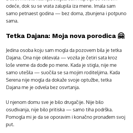
odeće, dok su se vrata zalupila iza mene. Imala sam
samo petnaest godina — bez doma, zbunjena i potpuno
sama.
Tetka Dajana: Moja nova porodica 🤗
Jedina osoba koju sam mogla da pozovem bila je tetka
Dajana. Ona nije oklevala — vozila je četiri sata kroz
loše vreme da dođe po mene. Kada je stigla, nije me
samo utešila — suočila se sa mojim roditeljima. Kada
Serena nije mogla da dokaže svoje optužbe, tetka
Dajana me je odvela bez osvrtanja.
U njenom domu sve je bilo drugačije. Nije bilo
osuđivanja, nije bilo pritiska — samo tiha podrška.
Pomogla mi je da se oporavim i konačno pronađem svoj
put.