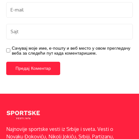
Сачувај моје име, е-пошту и веб место у овом прегледачу
веба за следећи пут када коментаришем.
Najnovije sportske vesti iz Srbije i sveta. Vesti o
Novaku Đokoviću, Nikoli Jokiću, Srbiji, Partizanu,