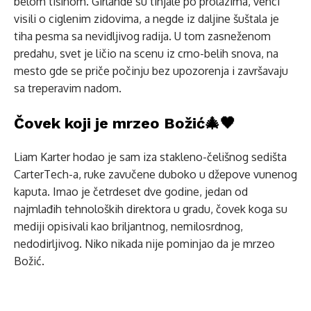
belom tišinom. Girlande su tinjale po prolazima, venci
visili o ciglenim zidovima, a negde iz daljine šuštala je
tiha pesma sa nevidljivog radija. U tom zasneženom
predahu, svet je ličio na scenu iz crno-belih snova, na
mesto gde se priče počinju bez upozorenja i završavaju
sa treperavim nadom.
Čovek koji je mrzeo Božić🎄🖤
Liam Karter hodao je sam iza stakleno-čelišnog sedišta
CarterTech-a, ruke zavučene duboko u džepove vunenog
kaputa. Imao je četrdeset dve godine, jedan od
najmlađih tehnoloških direktora u gradu, čovek koga su
mediji opisivali kao briljantnog, nemilosrdnog,
nedodirljivog. Niko nikada nije pominjao da je mrzeo
Božić.