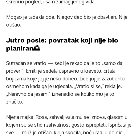
skrenuo pogled, i sam zamagljenog vida.
Mogao je tada da ode. Njegov deo bio je obavljen. Nije
otišao.
Jutro posle: povratak koji nije bio
planiran🌅
Sutradan se vratio — sebi je rekao da je to „samo da
proveri“. Emili je sedela uspravno u krevetu, crtala
bojicama koje joj je neko doneo. Lice joj je zazuborilo
osmehom kada ga je ugledala. „Vratio si se,“ rekla je.
„Naravno da jesam,“ iznenadio se koliko mu je to
značilo.
Njena majka, Rosa, zahvaljivala mu se iznova, glasom u
kojem su se stid i zahvalnost gusto isprepleli. Ispričala je
sve — muž je otišao, kirija skočila, noću radi u bolnici,