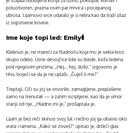
je stajala udubljena kutija za užinu, poklopac klimav i
poluotvoren, prazna osim par mrvica i pocepanog
ubrusa. Liјamovo srce udaralo je o rebra kao da traži izlaz
iz sopstvene krivine.
Ime koje topi led: Emily🕯️
Kleknuo je, ne mareći za hladnoću koja mu je sekla kroz
skupo odelo. Usne devojčice bile su blede, koža ledena
pod njegovim prstima. „Hej… hej, dušo,“ izgovorio je
tiho, bojeći se da je ne uplaši. „Čuješ li me?“
Treptaji. Oči su joj se otvorile, zamagljene, preplašene
samo na trenutak — a zatim iscrpljene, kao da je umor
stariji od nje. „Hladno mi je,“ prošaptala je.
Liјam je bez reči skinuo svoj šal i nežno joj ga obavio oko
vrata i ramena. „Kako se zoveš?“ upitao je, držeći glas