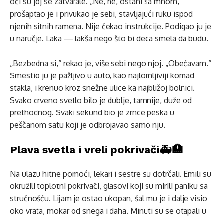
oči su joj se zatvarale. „Ne, ne, ostani sa mnom,“
prošaptao je i privukao je sebi, stavljajući ruku ispod
njenih sitnih ramena. Nije čekao instrukcije. Podigao ju je
u naručje. Laka — lakša nego što bi deca smela da budu.
„Bezbedna si,“ rekao je, više sebi nego njoj. „Obećavam.“
Smestio ju je pažljivo u auto, kao najlomljiviji komad
stakla, i krenuo kroz snežne ulice ka najbližoj bolnici.
Svako crveno svetlo bilo je dublje, tamnije, duže od
prethodnog. Svaki sekund bio je zrnce peska u
peščanom satu koji je odbrojavao samo nju.
Plava svetla i vreli pokrivači🚑🏥
Na ulazu hitne pomoći, lekari i sestre su dotrčali. Emili su
okružili toplotni pokrivači, glasovi koji su mirili paniku sa
stručnošću. Liјam je ostao ukopan, šal mu je i dalje visio
oko vrata, mokar od snega i daha. Minuti su se otapali u