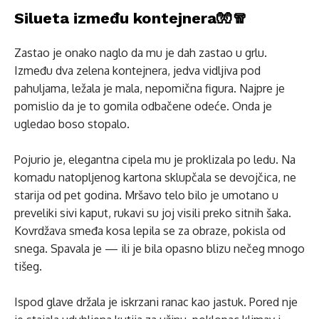
Silueta između kontejnera🧤🧣
Zastao je onako naglo da mu je dah zastao u grlu.
Između dva zelena kontejnera, jedva vidljiva pod
pahuljama, ležala je mala, nepomična figura. Najpre je
pomislio da je to gomila odbačene odeće. Onda je
ugledao boso stopalo.
Pojurio je, elegantna cipela mu je proklizala po ledu. Na
komadu natopljenog kartona sklupčala se devojčica, ne
starija od pet godina. Mršavo telo bilo je umotano u
preveliki sivi kaput, rukavi su joj visili preko sitnih šaka.
Kovrdžava smeđa kosa lepila se za obraze, pokisla od
snega. Spavala je — ili je bila opasno blizu nečeg mnogo
tišeg.
Ispod glave držala je iskrzani ranac kao jastuk. Pored nje