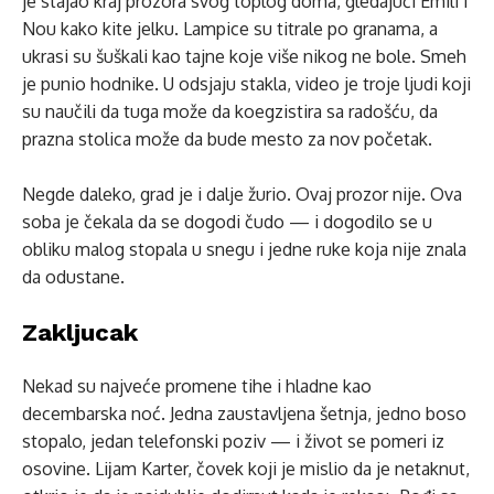
je stajao kraj prozora svog toplog doma, gledajući Emili i
Nou kako kite jelku. Lampice su titrale po granama, a
ukrasi su šuškali kao tajne koje više nikog ne bole. Smeh
je punio hodnike. U odsjaju stakla, video je troje ljudi koji
su naučili da tuga može da koegzistira sa radošću, da
prazna stolica može da bude mesto za nov početak.
Negde daleko, grad je i dalje žurio. Ovaj prozor nije. Ova
soba je čekala da se dogodi čudo — i dogodilo se u
obliku malog stopala u snegu i jedne ruke koja nije znala
da odustane.
Zakljucak
Nekad su najveće promene tihe i hladne kao
decembarska noć. Jedna zaustavljena šetnja, jedno boso
stopalo, jedan telefonski poziv — i život se pomeri iz
osovine. Liјam Karter, čovek koji je mislio da je netaknut,