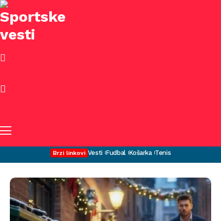
Vesti
Fudbal
Košarka
Tenis
Brzi linkovi