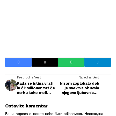
Prethodna Vest
Naredna Vest
Kada se istina vrati
Nisam zaplakala dok
kući: Milioner zatiče
je svekrva obuvаla
ćerku kako moli
njegovu ljubavnicu u
komšije za ostatke
štikle od 76.000
hrane
pesosa: jedno
Ostavite komentar
odbijeno plaćanje
srušilo je njihov svet,
Ваша адреса е-поште неће бити објављена.
Неопходна