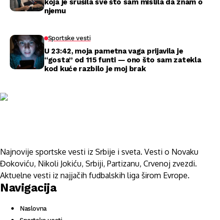
koja je srušila sve što sam mislila da znam o
njemu
Sportske vesti
U 23:42, moja pametna vaga prijavila je
“gosta” od 115 funti — ono što sam zatekla
kod kuće razbilo je moj brak
Najnovije sportske vesti iz Srbije i sveta. Vesti o Novaku
Đokoviću, Nikoli Jokiću, Srbiji, Partizanu, Crvenoj zvezdi.
Aktuelne vesti iz najjačih fudbalskih liga širom Evrope.
Navigacija
Naslovna