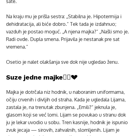
sate.
Na kraju mu je prišla sestra: „Stabilna je. Hipotermija i
dehidratacija, ali biće dobro.“ Tek tada je izdahnuo;
vazduh je postao moguć. „A njena majka?“ „Našli smo je.
Radi ovde. Dupla smena. Prijavila je nestanak pre sat
vremena.“
Osetio je nalet olakšanja sve dok nije ugledao ženu.
Suze jedne majke👩‍⚕️💔
Majka je dotrčala niz hodnik, u naboranim uniformama,
očiju crvenih i divljih od straha. Kada je ugledala Liјama,
zastala je, na trenutak zbunjena. „Emili?“ jeknula je,
glasom koji se već lomi. Liјam se povukao u stranu dok
ju je lekar uvodio u sobu. Tren kasnije, hodnik je ispunio
zvuk jecaja — sirovih, zahvalnih, slomljenih. Liјam je