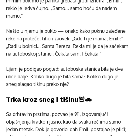
mirnim dok mu je panika grebala grudi iznutra. „Emili“,
reklo je jedva čujno. „Samo… samo hoću da nađem
mamu.“
Nešto u njemu je puklo — onako kako puknu zaleđene
reke na proleće, tiho i zauvek. „Gde ti je mama, Emili?“
„Radi u bolnici… Santa Tereza. Rekla mi je da je sačekam
na autobuskoj stanici. Čekala sam. I čekala.“
Liјam je podigao pogled: autobuska stanica bila je dve
ulice dalje. Koliko dugo je bila sama? Koliko dugo je
sneg slagao tišinu preko nje?
Trka kroz sneg i tišinu🚨🚗
Sa drhtavim prstima, pozvao je 911, izgovarajući
objašnjenja kratko i jasno, kao da svaka reč ima samo
jedan metak. Dok je govorio, dah Emili postajao je plići;