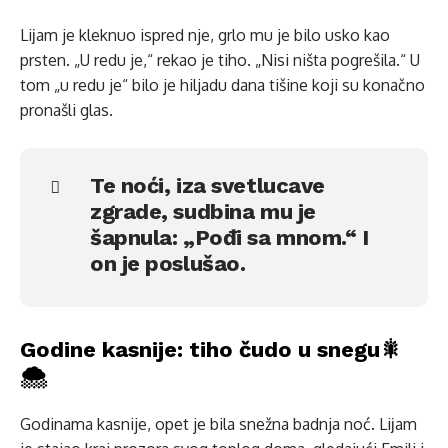
Liјam je kleknuo ispred nje, grlo mu je bilo usko kao
prsten. „U redu je,“ rekao je tiho. „Nisi ništa pogrešila.“ U
tom „u redu je“ bilo je hiljadu dana tišine koji su konačno
pronašli glas.
Te noći, iza svetlucave
zgrade, sudbina mu je
šapnula: „Pođi sa mnom.“ I
on je poslušao.
Godine kasnije: tiho čudo u snegu🎇
🌨️
Godinama kasnije, opet je bila snežna badnja noć. Liјam