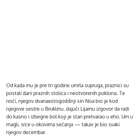
Od kada mu je pre tri godine umrla supruga, praznici su
postali dani praznih stolica i neotvorenih poklona. Te
noći, njegov dvanaestogodišnji sin Noa bio je kod
njegove sestre u Bruklinu, dajući Liјamu izgovor da radi
do kasno i izbegne bol koji je stan pretvarao u eho. Um u
magli, srce u okovima sećanja — takav je bio svaki
njegov decembar.