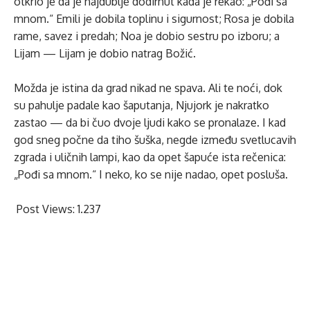
otkrio je da je najdublje dodirnut kada je rekao: „Pođi sa
mnom.“ Emili je dobila toplinu i sigurnost; Rosa je dobila
rame, savez i predah; Noa je dobio sestru po izboru; a
Liјam — Liјam je dobio natrag Božić.
Možda je istina da grad nikad ne spava. Ali te noći, dok
su pahulje padale kao šaputanja, Njujork je nakratko
zastao — da bi čuo dvoje ljudi kako se pronalaze. I kad
god sneg počne da tiho šuška, negde između svetlucavih
zgrada i uličnih lampi, kao da opet šapuće ista rečenica:
„Pođi sa mnom.“ I neko, ko se nije nadao, opet posluša.
Post Views:
1.237