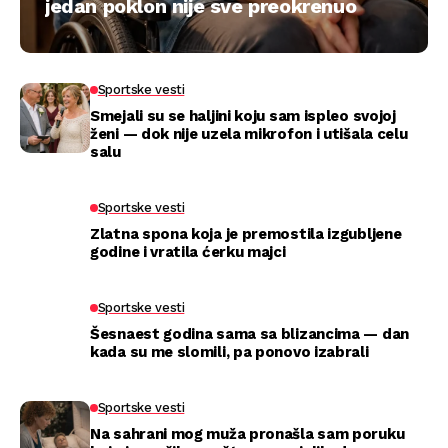
jedan poklon nije sve preokrenuo
Sportske vesti
Smejali su se haljini koju sam ispleo svojoj
ženi — dok nije uzela mikrofon i utišala celu
salu
Sportske vesti
Zlatna spona koja je premostila izgubljene
godine i vratila ćerku majci
Sportske vesti
Šesnaest godina sama sa blizancima — dan
kada su me slomili, pa ponovo izabrali
Sportske vesti
Na sahrani mog muža pronašla sam poruku