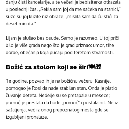
danju čisti kancelarije, a te večeri je bebisiterka otkazala
u poslednji čas. „Rekla sam joj da me sačeka na stanici,“
suze su joj klizile niz obraze, „mislila sam da ću stići za
deset minuta.“
Liјam je slušao bez osude. Samo je razumeo. U toj priči
bilo je više grada nego što je grad priznao: umor, tihe
borbe, obećanja koja pucaju pod teretom stvarnosti.
Božić za stolom koji se širi🍽️🎁
Te godine, pozvao ih je na božićnu večeru. Kasnije,
pomogao je Rosi da nađe stabilan stan. Onda je platio
čuvanje deteta. Nedelje su se pretapale u mesece;
pomoć je prestala da bude „pomoć“ i postala nit. Ne iz
sažaljenja, već iz onog prepoznatog mesta gde se
izgubljeni pronalaze.