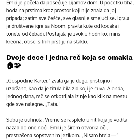
Emili je počela da posećuje Liјamov dom. U početku tiha,
hoda na prstima kroz prostor koji nije znala da joj
pripada; zatim sve češće, sve glasnije smejući se. Igrala
je društvene igre sa Noom, pravila kule od kocaka i
tunele od ćebadi. Postajala je zvuk u hodniku, miris
kreona, otisci sitnih prstiju na staklu.
Dvoje dece i jedna reč koja se omakla
🏠🧩
„Gospodine Karter,“ zvala ga je dugo, pristojno i
uzdržano, kao da je titula bila zid koji je čuva. A onda,
jednog dana, reč se otkotrljala iz nje kao klik na mestu
gde sve nalegne. „Tata.“
Soba je utihnula. Vreme se rasplelo u nit koja je vodila
nazad do one noći. Emili je širom otvorila oči,
prestrašena sopstvenim jezikom. „Nisam htela—“