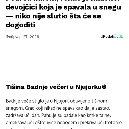
devojčici koja je spavala u snegu
— niko nije slutio šta će se
dogoditi
Фебруар 27, 2026
Podeli
Tišina Badnje večeri u Njujorku❄️
Badnje veče stiglo je u Njujork obavijeno tišinom i
snegom. Grad koji nikad ne spava kao da je zastao,
zadržavajući dah. Pahulje su padale kao krhke tajne,
omekšavajući oštre ivice nebodera i prekrivajući trotoare