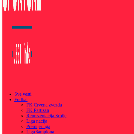
Sve vesti
Fudbal
FK Crvena zvezda
FK Partizan
Reprezentacija Srbije
Liga nacija
Premijer liga
Liga šampiona