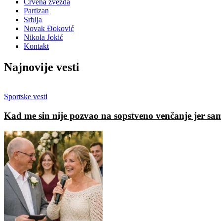
Crvena zvezda
Partizan
Srbija
Novak Đoković
Nikola Jokić
Kontakt
Najnovije vesti
Sportske vesti
Kad me sin nije pozvao na sopstveno venčanje jer sa