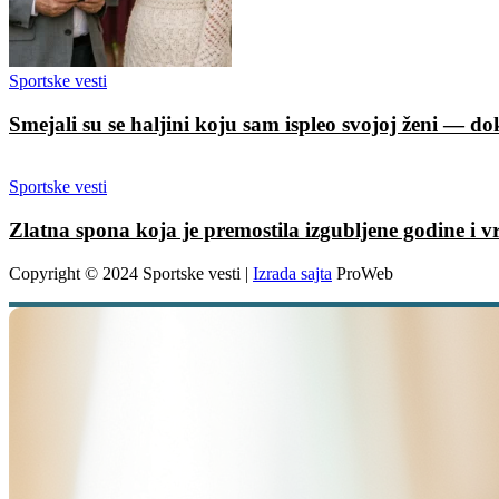
Sportske vesti
Smejali su se haljini koju sam ispleo svojoj ženi — dok
Sportske vesti
Zlatna spona koja je premostila izgubljene godine i v
Copyright © 2024 Sportske vesti |
Izrada sajta
ProWeb