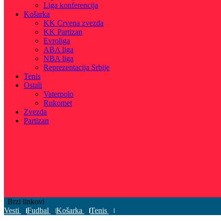
Liga konferencija
Košarka
KK Crvena zvezda
KK Partizan
Evroliga
ABA liga
NBA liga
Reprezentacija Srbije
Tenis
Ostali
Vaterpolo
Rukomet
Zvezda
Partizan
Brzi linkovi
Vesti
Fudbal
Košarka
Tenis