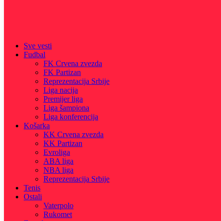
Sve vesti
Fudbal
FK Crvena zvezda
FK Partizan
Reprezentacija Srbije
Liga nacija
Premijer liga
Liga šampiona
Liga konferencija
Košarka
KK Crvena zvezda
KK Partizan
Evroliga
ABA liga
NBA liga
Reprezentacija Srbije
Tenis
Ostali
Vaterpolo
Rukomet