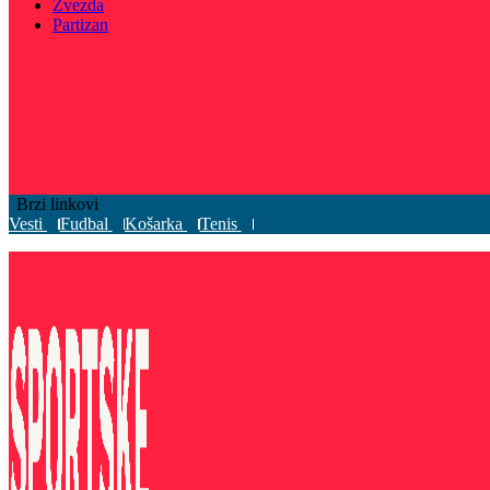
Zvezda
Partizan
Brzi linkovi
Vesti
Fudbal
Košarka
Tenis