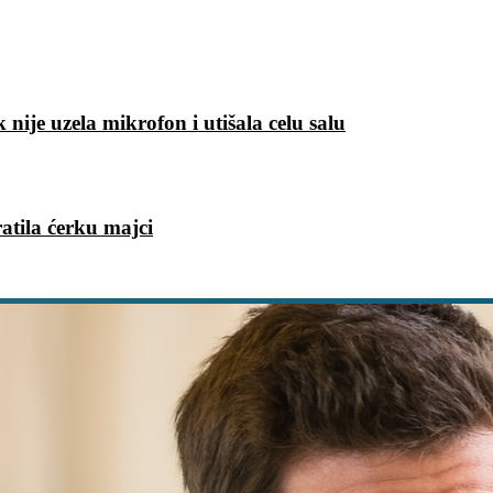
 nije uzela mikrofon i utišala celu salu
ratila ćerku majci