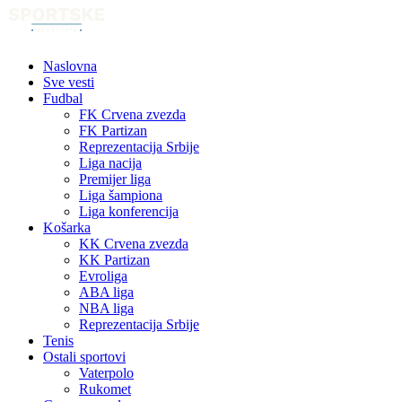
Naslovna
Sve vesti
Fudbal
FK Crvena zvezda
FK Partizan
Reprezentacija Srbije
Liga nacija
Premijer liga
Liga šampiona
Liga konferencija
Košarka
KK Crvena zvezda
KK Partizan
Evroliga
ABA liga
NBA liga
Reprezentacija Srbije
Tenis
Ostali sportovi
Vaterpolo
Rukomet