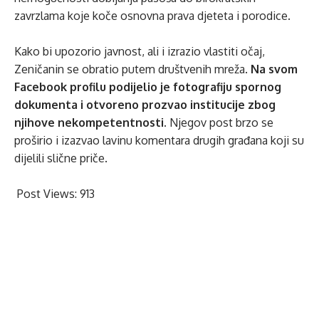
zavrzlama koje koče osnovna prava djeteta i porodice.
Kako bi upozorio javnost, ali i izrazio vlastiti očaj,
Zeničanin se obratio putem društvenih mreža.
Na svom
Facebook profilu podijelio je fotografiju spornog
dokumenta i otvoreno prozvao institucije zbog
njihove nekompetentnosti.
Njegov post brzo se
proširio i izazvao lavinu komentara drugih građana koji su
dijelili slične priče.
Post Views:
913