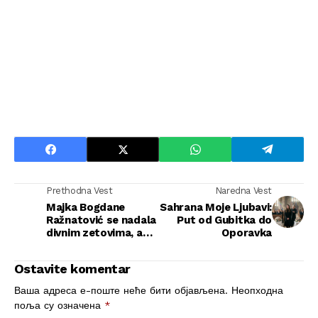
Prethodna Vest
Naredna Vest
Majka Bogdane
Sahrana Moje Ljubavi:
Ražnatović se nadala
Put od Gubitka do
divnim zetovima, a
Oporavka
evo šta SU JOJ
PRIREDILI u Titelu!
Ostavite komentar
Porodici SRCE
SLOMLJENO (FOTO)
Ваша адреса е-поште неће бити објављена.
Неопходна
поља су означена
*