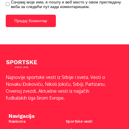
Сачувај моје име, е-пошту и веб место у овом прегледачу
веба за следећи пут када коментаришем.
Najnovije sportske vesti iz Srbije i sveta. Vesti o
Novaku Đokoviću, Nikoli Jokiću, Srbiji, Partizanu,
Crvenoj zvezdi. Aktuelne vesti iz najjačih
fudbalskih liga širom Evrope.
Navigacija
Naslovna
Sportske vesti