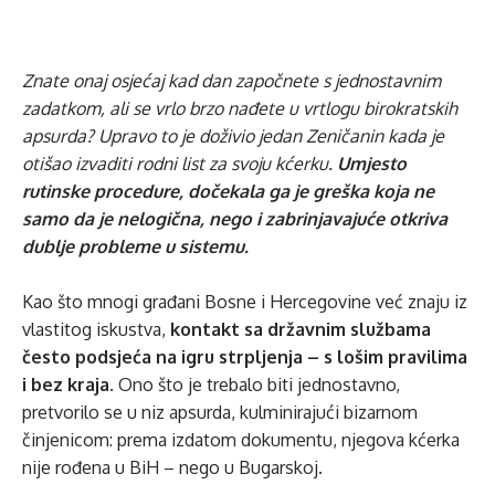
Znate onaj osjećaj kad dan započnete s jednostavnim
zadatkom, ali se vrlo brzo nađete u vrtlogu birokratskih
apsurda? Upravo to je doživio jedan Zeničanin kada je
otišao izvaditi rodni list za svoju kćerku.
Umjesto
rutinske procedure, dočekala ga je greška koja ne
samo da je nelogična, nego i zabrinjavajuće otkriva
dublje probleme u sistemu.
Kao što mnogi građani Bosne i Hercegovine već znaju iz
vlastitog iskustva,
kontakt sa državnim službama
često podsjeća na igru strpljenja – s lošim pravilima
i bez kraja
. Ono što je trebalo biti jednostavno,
pretvorilo se u niz apsurda, kulminirajući bizarnom
činjenicom: prema izdatom dokumentu, njegova kćerka
nije rođena u BiH – nego u Bugarskoj.