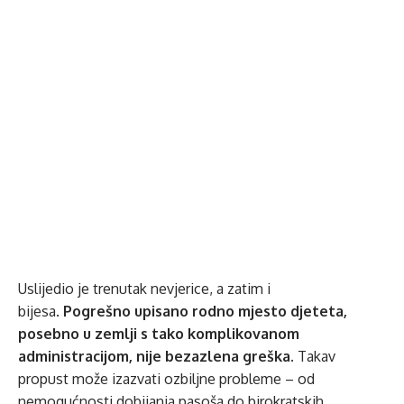
Uslijedio je trenutak nevjerice, a zatim i
bijesa.
Pogrešno upisano rodno mjesto djeteta,
posebno u zemlji s tako komplikovanom
administracijom, nije bezazlena greška.
Takav
propust može izazvati ozbiljne probleme – od
nemogućnosti dobijanja pasoša do birokratskih