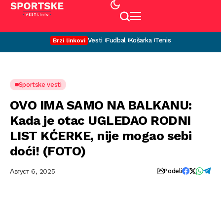
Vesti
Fudbal
Košarka
Tenis
Brzi linkovi
Sportske vesti
OVO IMA SAMO NA BALKANU:
Kada je otac UGLEDAO RODNI
LIST KĆERKE, nije mogao sebi
doći! (FOTO)
Август 6, 2025
Podeli