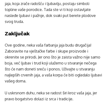
jaja, koja zrače radošću i ljubavlju, postaju simboli
topline vaše porodice. Tada ste vi ti koji ostavljate
nasleđe ljubavi i pažnje, dok svaki put berete plodove
svog truda.
Zaključak
Ove godine, neka vaša farbanja jaja budu drugačija!
Zaboravite na vještačke farbe i skupe proizvode i
okrenite se prirodi. Jer ono što je zaista važno nije samo
boja, već ljubav i trud koji ulažemo u stvaranje nečega
što će nam doneti sreću i ponos. Uživajte u stvaranju
najlepših crvenih jaja, a vaša korpa će biti ogledalo ljubavi
vašeg doma.
U uskrsnom duhu, neka se radost širi kroz vaša jaja, jer
pravo bogatstvo dolazi iz srca i tradicije.