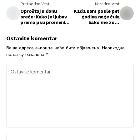
Prethodna Vest
Naredna Vest
Oproštaj u danu
Kada sam posle pet
sreće: Kako je ljubav
godina nege čula
prema psu promenila
kako me zove
svadbeni trenutak
besplatnom
sobaricom: trenutak
Ostavite komentar
kad je sve u meni
puklo
Ваша адреса е-поште неће бити објављена.
Неопходна
поља су означена
*