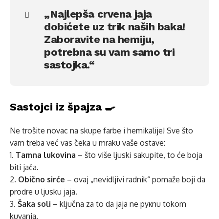
„Najlepša crvena jaja
dobićete uz trik naših baka!
Zaboravite na hemiju,
potrebna su vam samo tri
sastojka.“
Sastojci iz špajza 🍳
Ne trošite novac na skupe farbe i hemikalije! Sve što
vam treba već vas čeka u mraku vaše ostave:
1.
Tamna lukovina
– što više ljuski sakupite, to će boja
biti jača.
2.
Obično sirće
– ovaj „nevidljivi radnik“ pomaže boji da
prodre u ljusku jaja.
3.
Šaka soli
– ključna za to da jaja ne pукnu tokom
kuvanja.