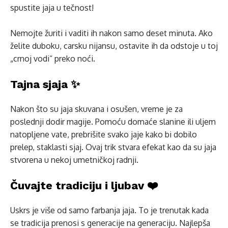
spustite jaja u tečnost!
Nemojte žuriti i vaditi ih nakon samo deset minuta. Ako
želite duboku, carsku nijansu, ostavite ih da odstoje u toj
„crnoj vodi“ preko noći.
Tajna sjaja ✨
Nakon što su jaja skuvana i osušen, vreme je za
poslednji dodir magije. Pomoću domaće slanine ili uljem
natopljene vate, prebrišite svako jaje kako bi dobilo
prelep, staklasti sjaj. Ovaj trik stvara efekat kao da su jaja
stvorena u nekoj umetničkoj radnji.
Čuvajte tradiciju i ljubav ❤️
Uskrs je više od samo farbanja jaja. To je trenutak kada
se tradicija prenosi s generacije na generaciju. Najlepša