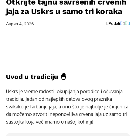
Otkrijte tajnu savršenih crvenih
jaja za Uskrs u samo tri koraka
Април 4, 2026
Podeli
Uvod u tradiciju 🐣
Uskrs je vreme radosti, okupljanja porodice i očuvanja
tradicija. Jedan od najlepših delova ovog praznika
svakako je farbanje jaja, a ono što je najbolje je činjenica
da možemo stvoriti neponovljiva crvena jaja uz samo tri
sastojka koja već imamo u našoj kuhinji!