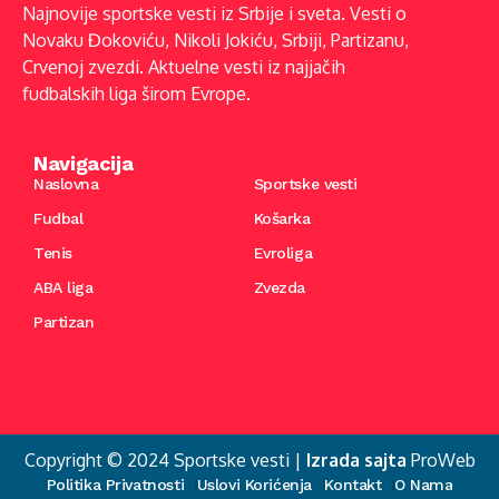
Najnovije sportske vesti iz Srbije i sveta. Vesti o
Novaku Đokoviću, Nikoli Jokiću, Srbiji, Partizanu,
Crvenoj zvezdi. Aktuelne vesti iz najjačih
fudbalskih liga širom Evrope.
Navigacija
Naslovna
Sportske vesti
Fudbal
Košarka
Tenis
Evroliga
ABA liga
Zvezda
Partizan
Copyright © 2024 Sportske vesti |
Izrada sajta
ProWeb
Politika Privatnosti
Uslovi Korićenja
Kontakt
O Nama