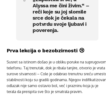
Alyssa me čini živim.“ –
reči koje su joj slomile
srce dok je čekala na
potvrdu svoje ljubavi i
poverenja.
Prva lekcija o bezobzirnosti 😢
Susret sa istinom došao je u obliku poruke na suprugovo
telefonu. Taj trenutak, dok je ribala tanjire, otvorio je vrata
surove stvarnosti – Cole je odabrao trenutnu sreću umest
stabilnosti koju su gradili godinama. Njegov indifikatizova
odlazak nije samo ostavio bol, već i prazninu koja ju je
terala da preispita sve što je smatrala pravim.