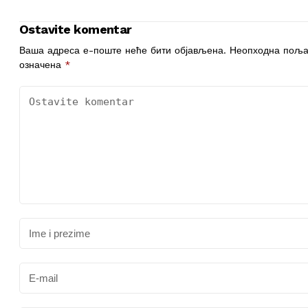
prešao u čudo
u redu za narodnu
kuhinju
Ostavite komentar
Ваша адреса е-поште неће бити објављена.
Неопходна поља
означена
*