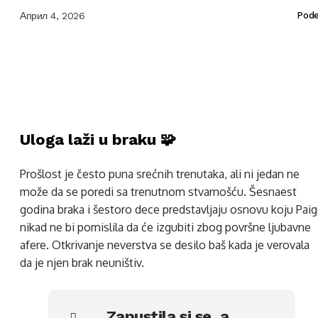
Април 4, 2026
Pode
Uloga laži u braku 🧩
Prošlost je često puna srećnih trenutaka, ali ni jedan ne
može da se poredi sa trenutnom stvarnošću. Šesnaest
godina braka i šestoro dece predstavljaju osnovu koju Pai
nikad ne bi pomislila da će izgubiti zbog površne ljubavne
afere. Otkrivanje neverstva se desilo baš kada je verovala
da je njen brak neuništiv.
„Zapustila si se, a