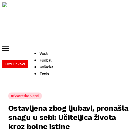
Vesti
Fudbal
Brzi linkovi
Košarka
Tenis
Sportske vesti
Ostavljena zbog ljubavi, pronašla
snagu u sebi: Učiteljica života
kroz bolne istine