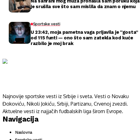
Na sahrani mog muža pronašla sam poruku koja
je srušila sve što sam mislila da znam o njemu
Sportske vesti
U 23:42, moja pametna vaga prijavila je “gosta”
od 115 funti — ono što sam zatekla kod kuće
razbilo je moj brak
Najnovije sportske vesti iz Srbije i sveta. Vesti o Novaku
Đokoviću, Nikoli Jokiću, Srbiji, Partizanu, Crvenoj zvezdi.
Aktuelne vesti iz najjačih fudbalskih liga širom Evrope.
Navigacija
Naslovna
Sportske vesti