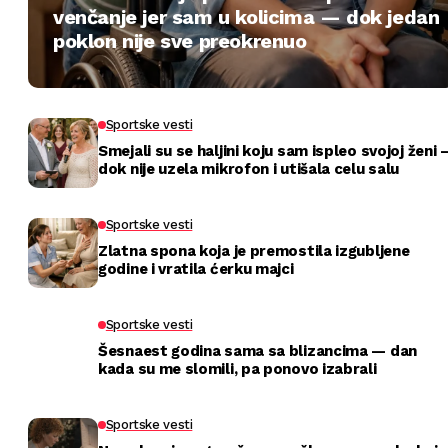
venčanje jer sam u kolicima — dok jedan
poklon nije sve preokrenuo
Sportske vesti
Smejali su se haljini koju sam ispleo svojoj ženi 
dok nije uzela mikrofon i utišala celu salu
Sportske vesti
Zlatna spona koja je premostila izgubljene
godine i vratila ćerku majci
Sportske vesti
Šesnaest godina sama sa blizancima — dan
kada su me slomili, pa ponovo izabrali
Sportske vesti