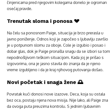
činjenicama pred njegovim kolegama donelo je ogroman
osećaj pravde.
Trenutak sloma i ponosa 💔
Na čelu sa ponosnom Paige, situacija je brzo prerasla u
javno poniženje. Odnos koji je započeo s ljubavlju završio
je u potpunom slomu za oboje. Cole je izgubio i posao i
dobar glas, dok je Paige pronašla snagu da se izbori sa tom
nepodnošljivom teškom situacijom. Kada joj je prišao s
izgovorima, ona je jasno stavila do znanja da je njeno
vreme izgubljeno i da je kraj njihovog putovanja došao.
Novi početak i snaga žene 🌅
Povratak kući donosi nove izazove. Deca, koja su ostala
bez oca, postaju njena nova misija. Nije lako, ali Paige zna
da ovoga puta preuzima kontrolu. S jednim ljubavnim