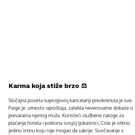
Karma koja stiže brzo ⚖️
Slučajna poseta suprugovoj kancelariji preokrenula je sve.
Paige je, umesto oproštaja, zatekla neverovatne dokaze o
prevarama njenog muža. Koristeći službene naloge za
plaćanje hotela i poklona svojoj ljubavnici, Cole je otkrio
jedinu istinu koju nije mogao da sakrije. Suočavanje s