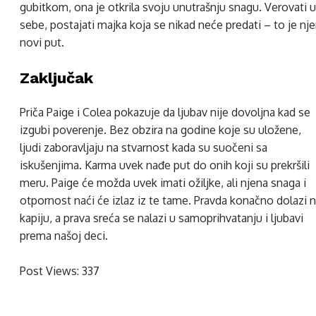
gubitkom, ona je otkrila svoju unutrašnju snagu. Verovati u
sebe, postajati majka koja se nikad neće predati – to je nj
novi put.
Zaključak
Priča Paige i Colea pokazuje da ljubav nije dovoljna kad se
izgubi poverenje. Bez obzira na godine koje su uložene,
ljudi zaboravljaju na stvarnost kada su suočeni sa
iskušenjima. Karma uvek nađe put do onih koji su prekršili
meru. Paige će možda uvek imati ožiljke, ali njena snaga i
otpornost naći će izlaz iz te tame. Pravda konačno dolazi 
kapiju, a prava sreća se nalazi u samoprihvatanju i ljubavi
prema našoj deci.
Post Views:
337