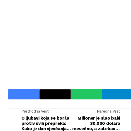
Prethodna Vest
Naredna Vest
O ljubavi koja se borila
Milioner je slao baki
protiv svih prepreka:
30.000 dolara
Kako je dan vjenčanja
mesečno, a zatekao je