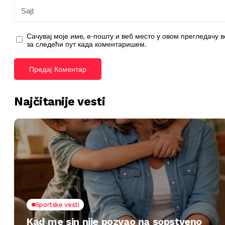
Сачувај моје име, е-пошту и веб место у овом прегледачу 
за следећи пут када коментаришем.
Najčitanije vesti
Sportske vesti
Kad me sin nije pozvao na sopstveno