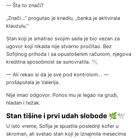
— Šta to znači?
„Znači…“ progutao je knedlu, „banka je aktivirala
klauzulu.“
Stan koji je smatrao svojim sada je bio vezan za
ugovor koji nikada nije stvarno pročitao. Bez
Sofijinog prihoda i sa opustošenim računom, njegova
kreditna sposobnost se sunovratila. 📉
— Ali rekao si da je sve pod kontrolom… —
prošaputala je Valerija.
Nije imao odgovor. Ponos mu je legao na grudi,
hladan i težak.
Stan tišine i prvi udah slobode 🌿🕊️
U isto vreme, Sofija je spustila poslednji kofer u
skroman, ali svetao stan koji je iznajmila mesecima