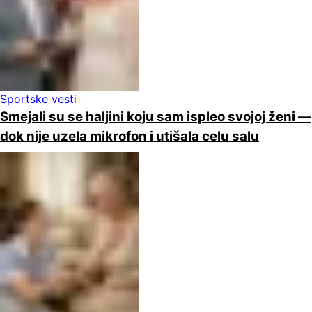
Sportske vesti
Smejali su se haljini koju sam ispleo svojoj ženi —
dok nije uzela mikrofon i utišala celu salu