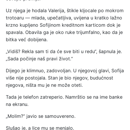
Uz njega je hodala Valerija, štikle kljocale po mokrom
trotoaru — mlada, upečatljiva, uvijena u kratko lažno
krzno kupljeno Sofijinom kreditnom karticom dok je
spavala. Obavila ga je oko ruke trijumfalno, kao da je
bitka već dobijena.
„Vidiš? Rekla sam ti da će sve biti u redu“, šapnula je.
„Sada počinje naš pravi život.“
Dijego je klimnuo, zadovoljan. U njegovoj glavi, Sofija
više nije postojala. Stan je bio njegov, budućnost
njegova, ništa mu je ne može oteti.
Tada je telefon zatreperio. Namrštio se na ime banke
na ekranu.
„Molim?“ javio se samouvereno.
Slušao je, a lice mu se menjalo.