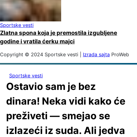
Sportske vesti
Zlatna spona koja je premostila izgubljene
godine i vratila ćerku majci
Copyright © 2024 Sportske vesti |
Izrada sajta
ProWeb
Sportske vesti
Ostavio sam je bez
dinara! Neka vidi kako će
preživeti — smejao se
izlazeći iz suda. Ali jedva