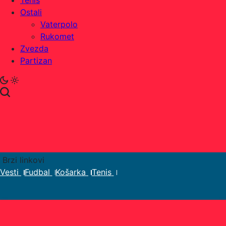
Tenis
Ostali
Vaterpolo
Rukomet
Zvezda
Partizan
Brzi linkovi
Vesti
Fudbal
Košarka
Tenis