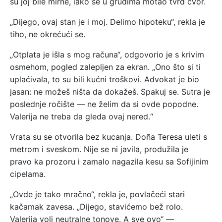
su joj bile mirne, iako se u grudima motao tvrd čvor.
„Dijego, ovaj stan je i moj. Delimo hipoteku“, rekla je
tiho, ne okrećući se.
„Otplata je išla s mog računa“, odgovorio je s krivim
osmehom, pogled zalepljen za ekran. „Ono što si ti
uplaćivala, to su bili kućni troškovi. Advokat je bio
jasan: ne možeš ništa da dokažeš. Spakuj se. Sutra je
poslednje ročište — ne želim da si ovde popodne.
Valerija ne treba da gleda ovaj nered.“
Vrata su se otvorila bez kucanja. Doña Teresa uleti s
metrom i sveskom. Nije se ni javila, produžila je
pravo ka prozoru i zamalo nagazila kesu sa Sofijinim
cipelama.
„Ovde je tako mračno“, rekla je, povlačeći stari
kačamak zavesa. „Dijego, stavićemo bež rolo.
Valerija voli neutralne tonove. A sve ovo“ —