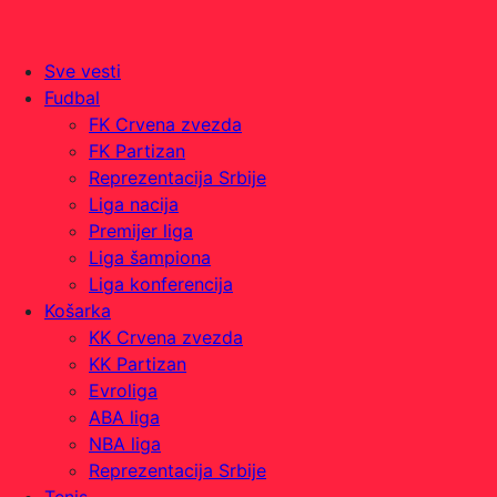
Sve vesti
Fudbal
FK Crvena zvezda
FK Partizan
Reprezentacija Srbije
Liga nacija
Premijer liga
Liga šampiona
Liga konferencija
Košarka
KK Crvena zvezda
KK Partizan
Evroliga
ABA liga
NBA liga
Reprezentacija Srbije