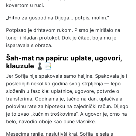
kovertom u ruci.
„Hitno za gospodina Dijega… potpis, molim.“
Potpisao je drhtavom rukom. Pismo je mirišalo na
toner i hladan protokol. Dok je čitao, boja mu je
isparavala s obraza.
Šah-mat na papiru: uplate, ugovori,
klauzule ♟️📑
Jer Sofija nije spakovala samo haljine. Spakovala je i
poslednjih nekoliko godina svog strpljenja — lepo
složenih u fascikle: uplatnice, ugovore, potvrde o
transferima. Godinama je, tačno na dan, uplaćivala
polovinu rate za hipoteku na zajednički račun. Dijego
je to zvao „kućnim troškovima“. A ugovor je, crno na
belo, navodio oboje kao pune vlasnike.
Mesecima ranije, naslutivši kraj, Sofija je sela s