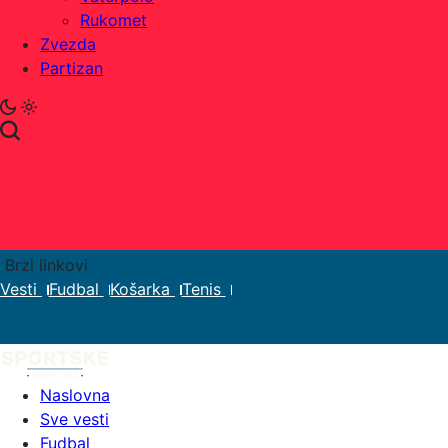
Rukomet
Zvezda
Partizan
Brzi linkovi
Vesti
Fudbal
Košarka
Tenis
Naslovna
Sve vesti
Fudbal