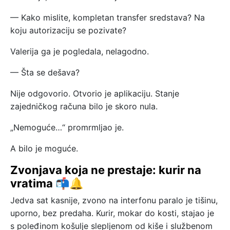
— Kako mislite, kompletan transfer sredstava? Na
koju autorizaciju se pozivate?
Valerija ga je pogledala, nelagodno.
— Šta se dešava?
Nije odgovorio. Otvorio je aplikaciju. Stanje
zajedničkog računa bilo je skoro nula.
„Nemoguće…“ promrmljao je.
A bilo je moguće.
Zvonjava koja ne prestaje: kurir na
vratima 📬🔔
Jedva sat kasnije, zvono na interfonu paralo je tišinu,
uporno, bez predaha. Kurir, mokar do kosti, stajao je
s poleđinom košulje slepljenom od kiše i službenom