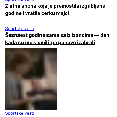
Zlatna spona koja je premostila izgubljene
godine i vratila ćerku majci
Sportske vesti
Šesnaest godina sama sa blizancima — dan
kada su me slomili, pa ponovo izabrali
Sportske vesti