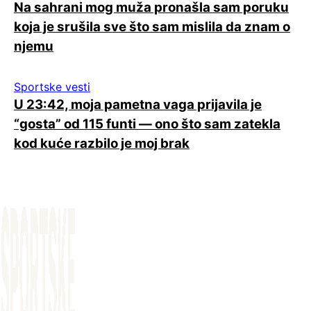
Na sahrani mog muža pronašla sam poruku
koja je srušila sve što sam mislila da znam o
njemu
Sportske vesti
U 23:42, moja pametna vaga prijavila je
“gosta” od 115 funti — ono što sam zatekla
kod kuće razbilo je moj brak