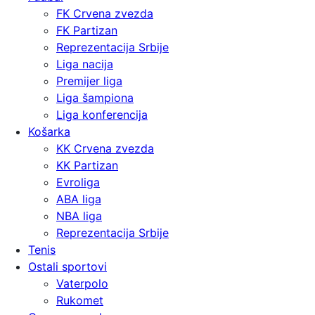
FK Crvena zvezda
FK Partizan
Reprezentacija Srbije
Liga nacija
Premijer liga
Liga šampiona
Liga konferencija
Košarka
KK Crvena zvezda
KK Partizan
Evroliga
ABA liga
NBA liga
Reprezentacija Srbije
Tenis
Ostali sportovi
Vaterpolo
Rukomet