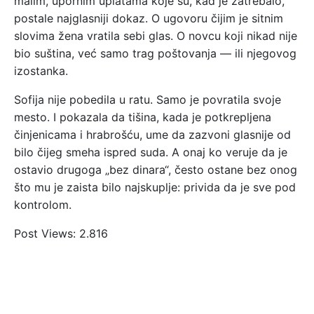
malim, upornim uplatama koje su, kad je zatrebalo,
postale najglasniji dokaz. O ugovoru čijim je sitnim
slovima žena vratila sebi glas. O novcu koji nikad nije
bio suština, već samo trag poštovanja — ili njegovog
izostanka.
Sofija nije pobedila u ratu. Samo je povratila svoje
mesto. I pokazala da tišina, kada je potkrepljena
činjenicama i hrabrošću, ume da zazvoni glasnije od
bilo čijeg smeha ispred suda. A onaj ko veruje da je
ostavio drugoga „bez dinara“, često ostane bez onog
što mu je zaista bilo najskuplje: privida da je sve pod
kontrolom.
Post Views:
2.816