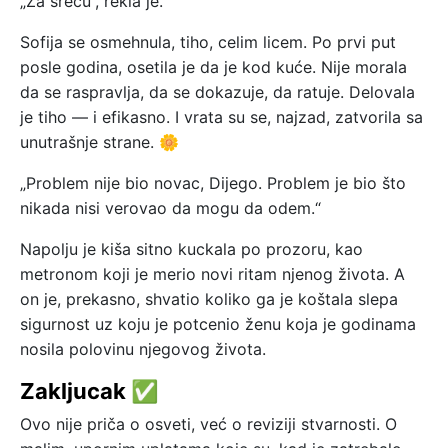
„Za sreću“, rekla je.
Sofija se osmehnula, tiho, celim licem. Po prvi put
posle godina, osetila je da je kod kuće. Nije morala
da se raspravlja, da se dokazuje, da ratuje. Delovala
je tiho — i efikasno. I vrata su se, najzad, zatvorila sa
unutrašnje strane. 🌼
„Problem nije bio novac, Dijego. Problem je bio što
nikada nisi verovao da mogu da odem.“
Napolju je kiša sitno kuckala po prozoru, kao
metronom koji je merio novi ritam njenog života. A
on je, prekasno, shvatio koliko ga je koštala slepa
sigurnost uz koju je potcenio ženu koja je godinama
nosila polovinu njegovog života.
Zakljucak ✅
Ovo nije priča o osveti, već o reviziji stvarnosti. O