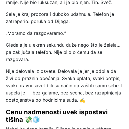
ranije. Nije bio luksuzan, ali je bio njen. Tih. Svež.
Sela je kraj prozora i duboko udahnula. Telefon je
zatreperio: poruka od Dijega.
„Moramo da razgovaramo.“
Gledala je u ekran sekundu duže nego što je želela…
pa zaključala telefon. Nije bilo o čemu da se
razgovara.
Nije delovala iz osvete. Delovala je jer je odbila da
živi od praznih obećanja. Svaka uplata, svaki potpis,
svaki pravni savet bili su način da zaštiti samu sebe. I
uspela je — bez galame, bez scena, bez razapinjanja
dostojanstva po hodnicima suda. ✍️
Cenu nadmenosti uvek ispostavi
tišina 💸🧊
Nekoliko dana kasnije, Dijego je primio službeno