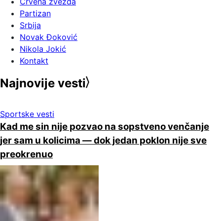
Crvena zvezda
Partizan
Srbija
Novak Đoković
Nikola Jokić
Kontakt
Najnovije vesti
Sportske vesti
Kad me sin nije pozvao na sopstveno venčanje
jer sam u kolicima — dok jedan poklon nije sve
preokrenuo