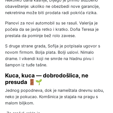
obaveštenje: ukoliko ne obezbedi nove garancije,
nekretnina može biti prodata radi pokrića rizika.
Planovi za novi automobil su se rasuli. Valerija je
počela da se javlja retko i kratko. Doña Teresa je
prestala da pominje bež rolo zavese.
S druge strane grada, Sofija je potpisala ugovor s
novom firmom. Bolja plata. Bolji uslovi. Nimalo
drame. I vikendi koji ne smrde na hladnu pivu i
šampon iz tuđe tašne.
Kuca, kuca — dobrodošlica, ne
presuda 🚪🌱
Jednog popodneva, dok je nameštala dnevnu sobu,
neko je pokucao. Komšinica je stajala na pragu s
malom biljkom.