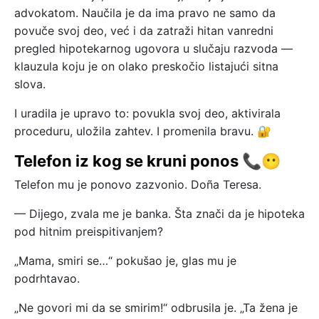
advokatom. Naučila je da ima pravo ne samo da
povuče svoj deo, već i da zatraži hitan vanredni
pregled hipotekarnog ugovora u slučaju razvoda —
klauzula koju je on olako preskočio listajući sitna
slova.
I uradila je upravo to: povukla svoj deo, aktivirala
proceduru, uložila zahtev. I promenila bravu. 🔐
Telefon iz kog se kruni ponos 📞😶
Telefon mu je ponovo zazvonio. Doña Teresa.
— Dijego, zvala me je banka. Šta znači da je hipoteka
pod hitnim preispitivanjem?
„Mama, smiri se…“ pokušao je, glas mu je
podrhtavao.
„Ne govori mi da se smirim!“ odbrusila je. „Ta žena je