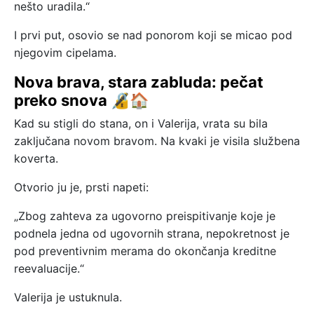
nešto uradila.“
I prvi put, osovio se nad ponorom koji se micao pod
njegovim cipelama.
Nova brava, stara zabluda: pečat
preko snova 🔏🏠
Kad su stigli do stana, on i Valerija, vrata su bila
zaključana novom bravom. Na kvaki je visila službena
koverta.
Otvorio ju je, prsti napeti:
„Zbog zahteva za ugovorno preispitivanje koje je
podnela jedna od ugovornih strana, nepokretnost je
pod preventivnim merama do okončanja kreditne
reevaluacije.“
Valerija je ustuknula.