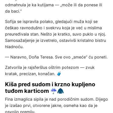
odmahnula je ka kutijama — „može ili da ponese ili
da baci.“
Sofija se ispravila polako, gledajući muža koji se
češkao ravnodušno i svekrvu koja je već u mislima
preuređivala stan. Nešto je kratko, suvo puklo u njoj.
Samosažaljenje je izvetrelo, ostavivši kristalno bistru
hladnoću.
— Naravno, Doña Teresa. Sve ovo „smeće“ ću poneti.
Zatvorila je rajsferšlus oštrim potezom — zvuk
kratak, precizan, konačan. 🧳
Kiša pred sudom i krzno kupljeno
tuđom karticom ☔🧥
Fina izmaglica sipila je nad porodičnim sudom. Dijego
je izašao prvi, otvorene jakne, osmeha kao da je
osvojio premiju.