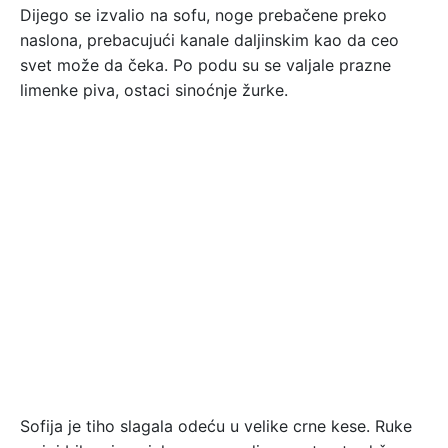
Dijego se izvalio na sofu, noge prebačene preko
naslona, prebacujući kanale daljinskim kao da ceo
svet može da čeka. Po podu su se valjale prazne
limenke piva, ostaci sinoćnje žurke.
Sofija je tiho slagala odeću u velike crne kese. Ruke