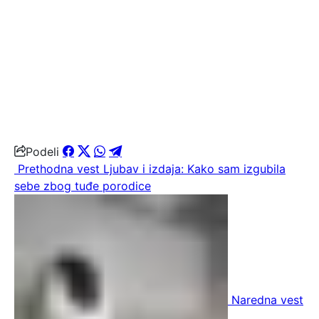
Podeli
Prethodna vest
Ljubav i izdaja: Kako sam izgubila
sebe zbog tuđe porodice
Naredna vest