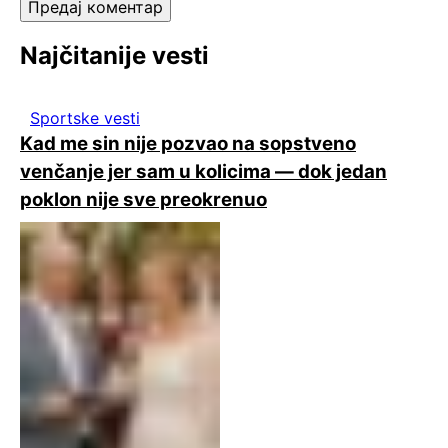
Najčitanije vesti
Sportske vesti
Kad me sin nije pozvao na sopstveno
venčanje jer sam u kolicima — dok jedan
poklon nije sve preokrenuo