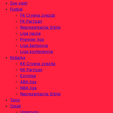
Sve vesti
Fudbal
FK Crvena zvezda
FK Partizan
Reprezentacija Srbije
Liga nacija
Premijer liga
Liga šampiona
Liga konferencija
Košarka
KK Crvena zvezda
KK Partizan
Evroliga
ABA liga
NBA liga
Reprezentacija Srbije
Tenis
Ostali
Vaterpolo