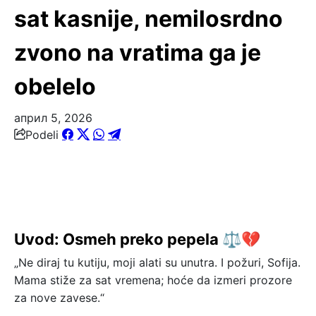
sat kasnije, nemilosrdno
zvono na vratima ga je
obelelo
април 5, 2026
Podeli
Uvod: Osmeh preko pepela ⚖️💔
„Ne diraj tu kutiju, moji alati su unutra. I požuri, Sofija.
Mama stiže za sat vremena; hoće da izmeri prozore
za nove zavese.“