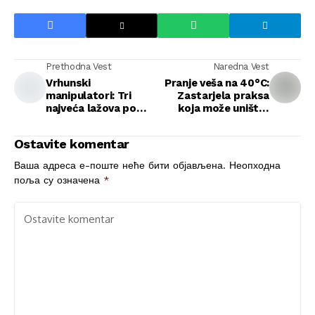
Prethodna Vest
Naredna Vest
Vrhunski
Pranje veša na 40°C:
manipulatori: Tri
Zastarjela praksa
najveća lažova po
koja može uništiti
horoskopu
vašu odeću
Ostavite komentar
Ваша адреса е-поште неће бити објављена.
Неопходна
поља су означена
*