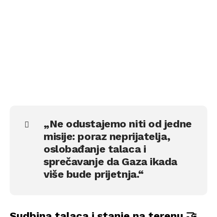
„Ne odustajemo niti od jedne
misije: poraz neprijatelja,
oslobađanje talaca i
sprečavanje da Gaza ikada
više bude prijetnja.“
Sudbina talaca i stanje na terenu 🤝