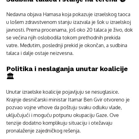
Nedavna objava Hamasa koja pokazuje izraelskog taoca
u lošem zdravstvenom stanju izazvala je šok u izraelskoj
javnosti. Prema procenama, još oko 20 talaca je živo, dok
se većina njih oslobodila tokom prethodnih prekida
vatre. Međutim, poslednji prekid je okončan, a sudbina
talaca i dalje ostaje neizvesna.
Politika i neslaganja unutar koalicije
🏛️
Unutar izraelske koalicije pojavljuju se nesuglasice.
Krajnje desničarski ministar Itamar Ben Gvir otvoreno je
pozvao vojne vrhove da poštuju svaku odluku vlade,
uključujući i moguću potpunu okupaciju Gaze. Ove
tenzije dodatno komplikuju situaciju i otežavaju
pronalaženje zajedničkog rešenja.