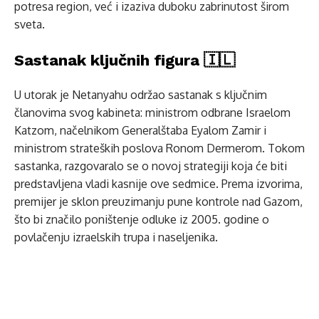
potresa region, već i izaziva duboku zabrinutost širom
sveta.
Sastanak ključnih figura 🇮🇱
U utorak je Netanyahu održao sastanak s ključnim
članovima svog kabineta: ministrom odbrane Israelom
Katzom, načelnikom Generalštaba Eyalom Zamir i
ministrom strateških poslova Ronom Dermerom. Tokom
sastanka, razgovaralo se o novoj strategiji koja će biti
predstavljena vladi kasnije ove sedmice. Prema izvorima,
premijer je sklon preuzimanju pune kontrole nad Gazom,
što bi značilo poništenje odluke iz 2005. godine o
povlačenju izraelskih trupa i naseljenika.