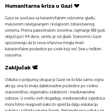
Humanitarna kriza u Gazi 💔
Gaza se suočava sa katastrofalnim uslovima: glađu,
masovnim raseljavanjem i kolapsom zdravstvenog
sistema. Prema palestinskim izvorima, najmanje 188 ljudi,
uključujući 94 dece, umrlo je od gladi. Stanovnici Gaze
upozoravaju da bi nova ofanziva mogla imati
katastrofalne posledice po civile koji već žive u teškim
uslovima.
Zaključak 🕊️
Odluka o potpunoj okupaciji Gaze ne bi bila samo vojna
akcija; ona bi imala dalekosežne posledice po civilno
stanovništvo, regionalnu stabilnost i međunarodne
odnose. U svetlu ovih događaja, međunarodna zajednica
mora hitno reagovati kako bi sprečila dalju eskalaciju
sukoba i zaštitila nevine živote. Netanjahuova odluka će