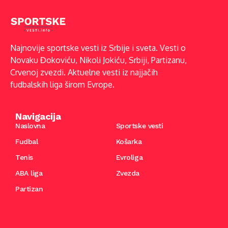
Najnovije sportske vesti iz Srbije i sveta. Vesti o
Novaku Đokoviću, Nikoli Jokiću, Srbiji, Partizanu,
Crvenoj zvezdi. Aktuelne vesti iz najjačih
fudbalskih liga širom Evrope.
Navigacija
Naslovna
Sportske vesti
Fudbal
Košarka
Tenis
Evroliga
ABA liga
Zvezda
Partizan