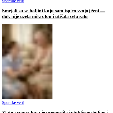
Sportske vesti
Smejali su se haljini koju sam ispleo svojoj ženi —
dok nije uzela mikrofon i utišala celu salu
Sportske vesti
Zlatna spona koja je premostila izgubljene godine i