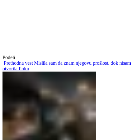
Podeli
Prethodna vest
Mislila sam da znam njegovu prošlost, dok nisam
otvorila fioku