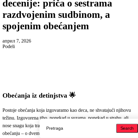
decenije: priča o sestrama
razdvojenim sudbinom, a
spojenim obećanjem
април 7, 2026
Podeli
Obećanja iz detinjstva 🌟
Postoje obećanja koja izgovaramo kao deca, ne shvatajući njihovu
težinu. Izgovorena tiho, ponekad u suzama, ponekad u strahu, ali
nose snagu koja traje ceo život. Ova priča govori upravo o takvom
Search
Search
obećanju – o dvema sestrama, razdvojenim u detinjstvu, koje je