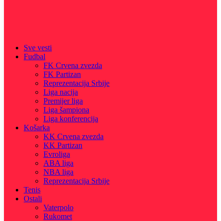
Sve vesti
Fudbal
FK Crvena zvezda
FK Partizan
Reprezentacija Srbije
Liga nacija
Premijer liga
Liga šampiona
Liga konferencija
Košarka
KK Crvena zvezda
KK Partizan
Evroliga
ABA liga
NBA liga
Reprezentacija Srbije
Tenis
Ostali
Vaterpolo
Rukomet