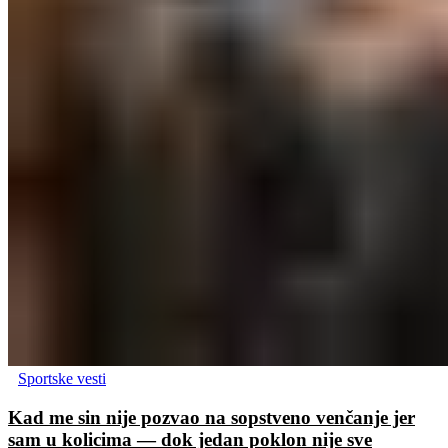
Sportske vesti
Kad me sin nije pozvao na sopstveno venčanje jer
sam u kolicima — dok jedan poklon nije sve