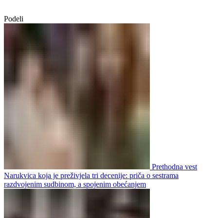
Podeli
Prethodna vest
Narukvica koja je preživjela tri decenije: priča o sestrama
razdvojenim sudbinom, a spojenim obećanjem