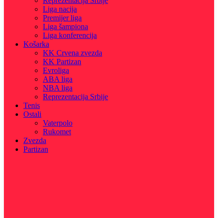
Reprezentacija Srbije
Liga nacija
Premijer liga
Liga šampiona
Liga konferencija
Košarka
KK Crvena zvezda
KK Partizan
Evroliga
ABA liga
NBA liga
Reprezentacija Srbije
Tenis
Ostali
Vaterpolo
Rukomet
Zvezda
Partizan