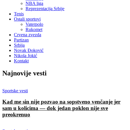
NBA liga
Reprezentacija Srbije
Tenis
Ostali sportovi
Vaterpolo
Rukomet
Crvena zvezda
Partizan
Srbija
Novak Đoković
Nikola Jokić
Kontakt
Najnovije vesti
Sportske vesti
Kad me sin nije pozvao na sopstveno venčanje jer
sam u kolicima — dok jedan poklon nije sve
preokrenuo