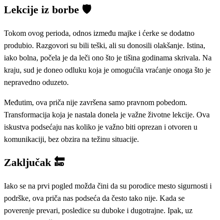
Lekcije iz borbe 🛡️
Tokom ovog perioda, odnos između majke i ćerke se dodatno
produbio. Razgovori su bili teški, ali su donosili olakšanje. Istina,
iako bolna, počela je da leči ono što je tišina godinama skrivala. Na
kraju, sud je doneo odluku koja je omogućila vraćanje onoga što je
nepravedno oduzeto.
Međutim, ova priča nije završena samo pravnom pobedom.
Transformacija koja je nastala donela je važne životne lekcije. Ova
iskustva podsećaju nas koliko je važno biti oprezan i otvoren u
komunikaciji, bez obzira na težinu situacije.
Zaključak 🔚
Iako se na prvi pogled možda čini da su porodice mesto sigurnosti i
podrške, ova priča nas podseća da često tako nije. Kada se
poverenje prevari, posledice su duboke i dugotrajne. Ipak, uz