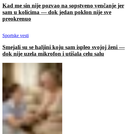
Kad me sin nije pozvao na sopstveno venčanje jer
sam u kolicima — dok jedan poklon nije sve
preokrenuo
Sportske vesti
Smejali su se haljini koju sam ispleo svojoj ženi —
dok nije uzela mikrofon i utišala celu salu