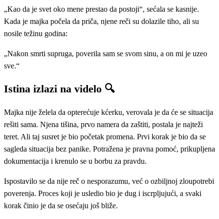
„Kao da je svet oko mene prestao da postoji“, sećala se kasnije.
Kada je majka počela da priča, njene reči su dolazile tiho, ali su
nosile težinu godina:
„Nakon smrti supruga, poverila sam se svom sinu, a on mi je uzeo
sve.“
Istina izlazi na videlo 🔍
Majka nije želela da opterećuje kćerku, verovala je da će se situacija
rešiti sama. Njena tišina, prvo namera da zaštiti, postala je najteži
teret. Ali taj susret je bio početak promena. Prvi korak je bio da se
sagleda situacija bez panike. Potražena je pravna pomoć, prikupljena
dokumentacija i krenulo se u borbu za pravdu.
Ispostavilo se da nije reč o nesporazumu, već o ozbiljnoj zloupotrebi
poverenja. Proces koji je usledio bio je dug i iscrpljujući, a svaki
korak činio je da se osećaju još bliže.