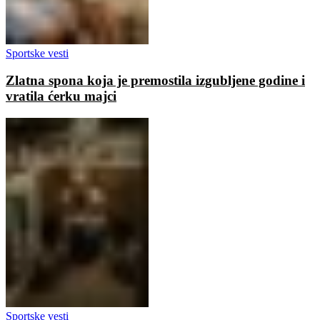
Sportske vesti
Zlatna spona koja je premostila izgubljene godine i
vratila ćerku majci
Sportske vesti