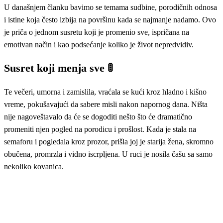
U današnjem članku bavimo se temama sudbine, porodičnih odnosa
i istine koja često izbija na površinu kada se najmanje nadamo. Ovo
je priča o jednom susretu koji je promenio sve, ispričana na
emotivan način i kao podsećanje koliko je život nepredvidiv.
Susret koji menja sve 🚦
Te večeri, umorna i zamislila, vraćala se kući kroz hladno i kišno
vreme, pokušavajući da sabere misli nakon napornog dana. Ništa
nije nagoveštavalo da će se dogoditi nešto što će dramatično
promeniti njen pogled na porodicu i prošlost. Kada je stala na
semaforu i pogledala kroz prozor, prišla joj je starija žena, skromno
obučena, promrzla i vidno iscrpljena. U ruci je nosila čašu sa samo
nekoliko kovanica.