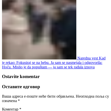
Naredna vest
Kad
je rekao: Fokusiraj se na bebu. Ja sam se nasmejala i odgovorila:
Hoću. Mislio je da popuštam — ja sam se tek rađala iznova
Ostavite komentar
Оставите одговор
Ваша адреса е-поште неће бити објављена.
Неопходна поља су
означена
*
Коментар
*