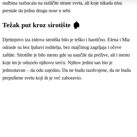
sudbina razbacala na različite strane sveta, ali koje nikada nisu
prestale da jednu drugu nose u sebi.
Težak put kroz sirotište 🏚️
Djetinjstvo iza zidova sirotišta bilo je teško i haotično. Elena i Mia
odrasle su bez ljubavi roditelja, bez majčinog zagrljaja i očeve
zaštite. Sirotište je bilo mesto gde su naučile da prežive, ali i mesto
koje im je oduzelo njihovu sreću. Njihov jedini san bio je
jednostavan – da odu zajedno. Da ne budu razdvojene, da ne budu
prepuštene svetu koji ih je već zaboravio.