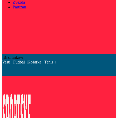
Zvezda
Partizan
Brzi linkovi
Vesti
Fudbal
Košarka
Tenis