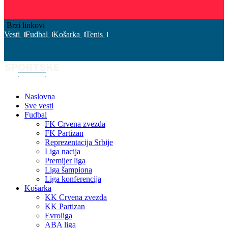
Brzi linkovi
Vesti
Fudbal
Košarka
Tenis
Naslovna
Sve vesti
Fudbal
FK Crvena zvezda
FK Partizan
Reprezentacija Srbije
Liga nacija
Premijer liga
Liga šampiona
Liga konferencija
Košarka
KK Crvena zvezda
KK Partizan
Evroliga
ABA liga