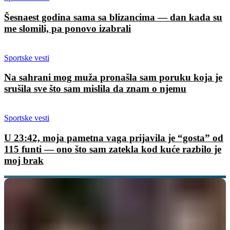
Šesnaest godina sama sa blizancima — dan kada su
me slomili, pa ponovo izabrali
Sportske vesti
Na sahrani mog muža pronašla sam poruku koja je
srušila sve što sam mislila da znam o njemu
Sportske vesti
U 23:42, moja pametna vaga prijavila je “gosta” od
115 funti — ono što sam zatekla kod kuće razbilo je
moj brak