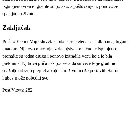
izgubljeno vreme; gradile su polako, s poštovanjem, ponovo se
spajajući u životu.
Zaključak
Priča o Eleni i Miji oduvek je bila isprepletena sa sudbinama, tugom
i nadom. Njihovo obećanje iz detinjstva konačno je ispunjeno –
pronašle su jedna drugu i ponovo izgradile vezu koja je bila
prekinuta. Njihova priča nas podseća da su veze koje gradimo
snažnije od svih prepreka koje nam život može postaviti. Samo
ljubav može pobediti sve.
Post Views:
282