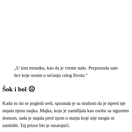
„U tom trenutku, kao da je vreme stalo. Prepoznala sam
lice koje nosim u sećanju celog života.“
Šok i bol ☹️
Kada su im se pogledi sreli, spoznala je sa strahom da je ispred nje
stajala njena majka. Majka, koju je zamišljala kao osobu sa sigurnim
domom, sada je stajala pred njom u stanju koje nije mogla ni
zamisliti. Taj prizor bio je razarajući.