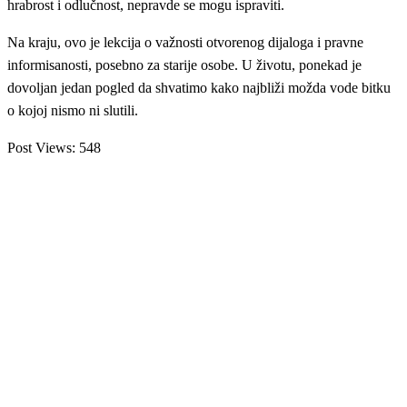
hrabrost i odlučnost, nepravde se mogu ispraviti.
Na kraju, ovo je lekcija o važnosti otvorenog dijaloga i pravne
informisanosti, posebno za starije osobe. U životu, ponekad je
dovoljan jedan pogled da shvatimo kako najbliži možda vode bitku
o kojoj nismo ni slutili.
Post Views:
548