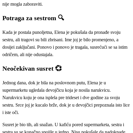
nije mogla zaboraviti.
Potraga za sestrom 🔍
Kada je postala punoljetna, Elena je pokušala da pronađe svoju
sestru, ali tragovi su bili zbrisani. Ime joj je bilo promenjeno, a
dosijei zaključani. Ponovo i ponovo je tragala, susrećući se sa istim
odričem, ali nije odustajala.
Neočekivan susret 💞
Jednog dana, dok je bila na poslovnom putu, Elena je u
supermarketu ugledala devojčicu koja je nosila narukvicu.
Narukvicu koju je ona isplela pre trideset i dve godine za svoju
sestru. Srce joj je kucalo brže, dok je u devojčici prepoznala isto lice
i iste oči.
Susret je bio tih, ali snažan. U kafiću pored supermarketa, sestra i
sestra su se konačno spojile u jedno. Nisu pokušale da nadoknade