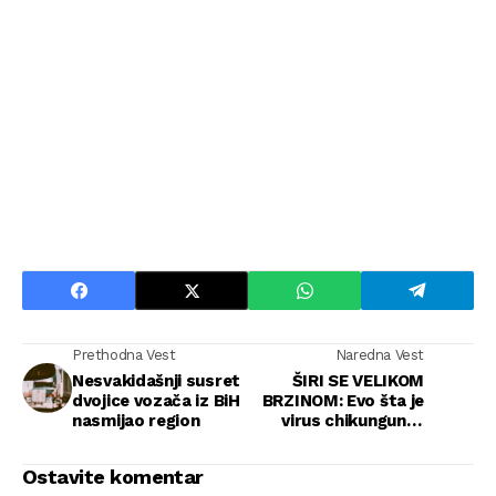
Prethodna Vest
Naredna Vest
Nesvakidašnji susret
ŠIRI SE VELIKOM
dvojice vozača iz BiH
BRZINOM: Evo šta je
nasmijao region
virus chikungunya
izaziva zabrinutost u
svijetu
Ostavite komentar