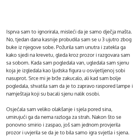
Isprva sam to ignorirala, misleći da je samo dječja mašta.
No, tjedan dana kasnije probudila sam se u 3 ujutro zbog
buke iz njegove sobe. Požurila sam unutra i zatekla ga
kako sjedi na krevetu, gleda kroz prozor i razgovara sam
sa sobom. Kada sam pogledala van, ugledala sam sjenu
koja je izgledala kao ljudska figura u osvijetljenoj sobi
nasuprot. Srce mi je brže zakucalo, ali kad sam bolje
pogledala, shvatila sam da je to zapravo raspored lampe i
namještaja koji su bacali sjenu nalik osobi.
Osjećala sam veliko olakšanje i sjela pored sina,
umirujući ga da nema razloga za strah. Nakon što se
ponovno smirio i zaspao, još sam jednom provjerila
prozor i uvjerila se da je to bila samo igra svjetla i sjena.