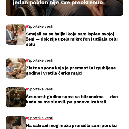
jedan poklon nije sve preokrenuo
Sportske vesti
Smejali su se haljini koju sam ispleo svojoj
ženi — dok nije uzela mikrofon i utišala celu
salu
Sportske vesti
Zlatna spona koja je premostila izgubljene
godine i vratila ćerku majci
Sportske vesti
Šesnaest godina sama sa blizancima — dan
kada su me slomili, pa ponovo izabrali
Sportske vesti
Na sahrani mog muža pronašla sam poruku