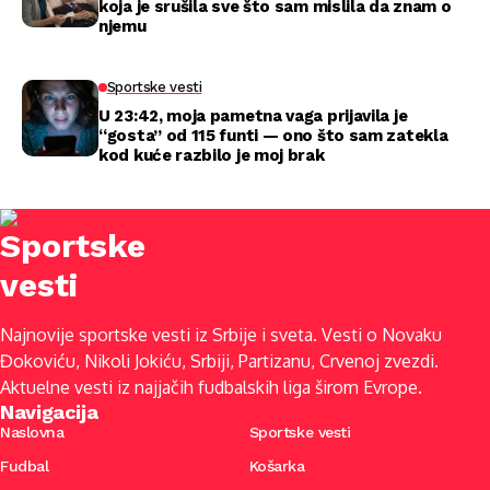
koja je srušila sve što sam mislila da znam o
njemu
Sportske vesti
U 23:42, moja pametna vaga prijavila je
“gosta” od 115 funti — ono što sam zatekla
kod kuće razbilo je moj brak
Najnovije sportske vesti iz Srbije i sveta. Vesti o Novaku
Đokoviću, Nikoli Jokiću, Srbiji, Partizanu, Crvenoj zvezdi.
Aktuelne vesti iz najjačih fudbalskih liga širom Evrope.
Navigacija
Naslovna
Sportske vesti
Fudbal
Košarka