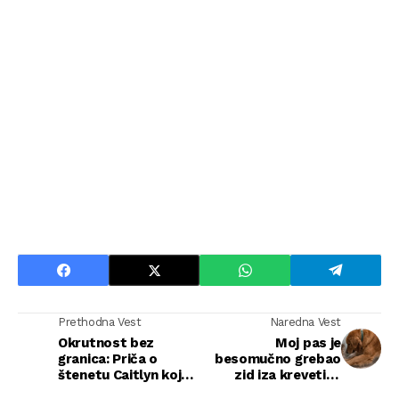
Prethodna Vest
Naredna Vest
Okrutnost bez
Moj pas je
granica: Priča o
besomučno grebao
štenetu Caitlyn koje
zid iza krevetića
je osvojilo srca
moje osmomesečne