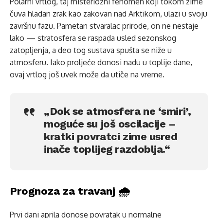
Polarni vrtlog, taj misteriozni fenomen koji tokom zime
čuva hladan zrak kao zakovan nad Arktikom, ulazi u svoju
završnu fazu. Pametan stvaralac prirode, on ne nestaje
lako — stratosfera se raspada usled sezonskog
zatopljenja, a deo tog sustava spušta se niže u
atmosferu. Iako proljeće donosi nadu u toplije dane,
ovaj vrtlog još uvek može da utiče na vreme.
„Dok se atmosfera ne ‘smiri’,
moguće su još oscilacije –
kratki povratci zime usred
inače toplijeg razdoblja.“
Prognoza za travanj 🌧️
Prvi dani aprila donose povratak u normalne