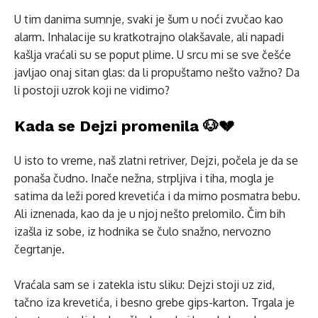
U tim danima sumnje, svaki je šum u noći zvučao kao
alarm. Inhalacije su kratkotrajno olakšavale, ali napadi
kašlja vraćali su se poput plime. U srcu mi se sve češće
javljao onaj sitan glas: da li propuštamo nešto važno? Da
li postoji uzrok koji ne vidimo?
Kada se Dejzi promenila 🐶💔
U isto to vreme, naš zlatni retriver, Dejzi, počela je da se
ponaša čudno. Inače nežna, strpljiva i tiha, mogla je
satima da leži pored krevetića i da mirno posmatra bebu.
Ali iznenada, kao da je u njoj nešto prelomilo. Čim bih
izašla iz sobe, iz hodnika se čulo snažno, nervozno
čegrtanje.
Vraćala sam se i zatekla istu sliku: Dejzi stoji uz zid,
tačno iza krevetića, i besno grebe gips-karton. Trgala je