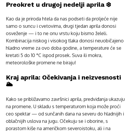
Preokret u drugoj nedelji aprila ❄️
Kao da je priroda htela da nas podseti da proljeće nije
samo o suncu i cvetovima, drugi tjedan aprila donosi
osveženje — i to ne onu vrstu koju bismo želeli.
Kombinacija niskog i visokog tlaka donosi neuobičajeno
hladno vreme za ovo doba godine, a temperature će se
kretati 5 do 10 °C ispod prosek. Suva ili mokra,
meteorološke promene ne biraju!
Kraj aprila: Očekivanja i neizvesnosti
🌥️
Kako se približavamo završnici aprila, predviđanja ukazuju
na promene. U skladu s temperaturom koja može proći
ceo spektar — od sunčanih dana na severu do hladnijih i
oblačnijih uslova na jugu. Očekuju se i oborine, s
porastom kiše na američkom severoistoku, ali i na