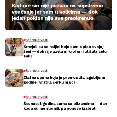
Kad me sin nije pozvao na sopstveno
venčanje jer sam u kolicima — dok
jedan poklon nije sve preokrenuo
Sportske vesti
Smejali su se haljini koju sam ispleo svojoj
ženi — dok nije uzela mikrofon i utišala celu
salu
Sportske vesti
Zlatna spona koja je premostila izgubljene
godine i vratila ćerku majci
Sportske vesti
Šesnaest godina sama sa blizancima — dan
kada su me slomili, pa ponovo izabrali