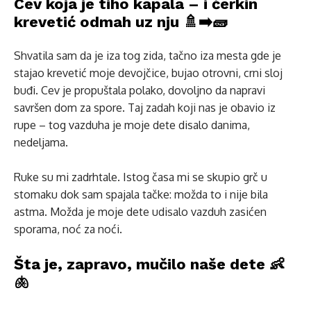
Cev koja je tiho kapala – i ćerkin
krevetić odmah uz nju 🚿➡️🧱
Shvatila sam da je iza tog zida, tačno iza mesta gde je
stajao krevetić moje devojčice, bujao otrovni, crni sloj
buđi. Cev je propuštala polako, dovoljno da napravi
savršen dom za spore. Taj zadah koji nas je obavio iz
rupe – tog vazduha je moje dete disalo danima,
nedeljama.
Ruke su mi zadrhtale. Istog časa mi se skupio grč u
stomaku dok sam spajala tačke: možda to i nije bila
astma. Možda je moje dete udisalo vazduh zasićen
sporama, noć za noći.
Šta je, zapravo, mučilo naše dete 👶
🫁