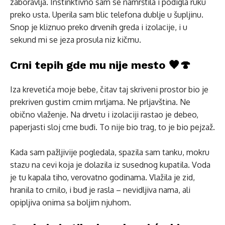
zaboravlja. Instinktivno sam se namrštila i podigla ruku
preko usta. Uperila sam blic telefona dublje u šupljinu.
Snop je kliznuo preko drvenih greda i izolacije, i u
sekund mi se jeza prosula niz kičmu.
Crni tepih gde mu nije mesto 🖤🍄
Iza krevetića moje bebe, čitav taj skriveni prostor bio je
prekriven gustim crnim mrljama. Ne prljavština. Ne
obično vlaženje. Na drvetu i izolaciji rastao je debeo,
paperjasti sloj crne buđi. To nije bio trag, to je bio pejzaž.
Kada sam pažljivije pogledala, spazila sam tanku, mokru
stazu na cevi koja je dolazila iz susednog kupatila. Voda
je tu kapala tiho, verovatno godinama. Vlažila je zid,
hranila to crnilo, i buđ je rasla – nevidljiva nama, ali
opipljiva onima sa boljim njuhom.