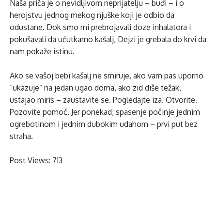
Naša priča je o nevidljivom neprijatelju – buđi – i o
herojstvu jednog mekog njuške koji je odbio da
odustane. Dok smo mi prebrojavali doze inhalatora i
pokušavali da ućutkamo kašalj, Dejzi je grebala do krvi da
nam pokaže istinu.
Ako se vašoj bebi kašalj ne smiruje, ako vam pas uporno
“ukazuje” na jedan ugao doma, ako zid diše težak,
ustajao miris – zaustavite se. Pogledajte iza. Otvorite.
Pozovite pomoć. Jer ponekad, spasenje počinje jednim
ogrebotinom i jednim dubokim udahom – prvi put bez
straha.
Post Views:
713