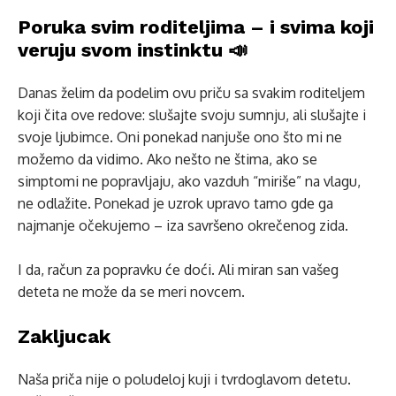
Poruka svim roditeljima – i svima koji
veruju svom instinktu 📣
Danas želim da podelim ovu priču sa svakim roditeljem
koji čita ove redove: slušajte svoju sumnju, ali slušajte i
svoje ljubimce. Oni ponekad nanjuše ono što mi ne
možemo da vidimo. Ako nešto ne štima, ako se
simptomi ne popravljaju, ako vazduh “miriše” na vlagu,
ne odlažite. Ponekad je uzrok upravo tamo gde ga
najmanje očekujemo – iza savršeno okrečenog zida.
I da, račun za popravku će doći. Ali miran san vašeg
deteta ne može da se meri novcem.
Zakljucak
Naša priča nije o poludeloj kuji i tvrdoglavom detetu.