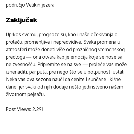
području Velikih jezera.
Zaključak
Uprkos svemu, prognoze su, kao i naše očekivanja o
proleću, promenljive i nepredvidive. Svaka promena u
atmosferi može doneti više od prozaičnog vremenskog
predloga — ona otvara kapije emocija koje se nose sa
neizvesnošću. Pripremite se na sve — proleće vas može
iznenaditi, par puta, pre nego što se u potpunosti ustali.
Neka vas ova sezona nauči da cenite i sunčane i kišne
dane, jer svaki od njih dodaje nešto jedinstveno našem
životnom pejsažu.
Post Views:
2.291