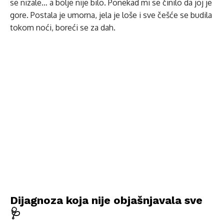
se nizale… a bolje nije bilo. Ponekad mi se činilo da joj je
gore. Postala je umorna, jela je loše i sve češće se budila
tokom noći, boreći se za dah.
Dijagnoza koja nije objašnjavala sve
🩺