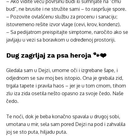
– Ako vidite veću površinu buđi ili sumnjate na “crnu
buđ”, ne brusite i ne stružite sami – to raspršuje spore.
– Pozovite ovlašćenu službu za procenu i sanaciju;
istovremeno rešite izvor vlage (cevi, krov, kondenz).
– Sa pedijatrom preispitajte simptome, naročito ako se
javljaju u vezi sa boravkom u određenoj prostoriji.
Dug zagrljaj za psa heroja 🐾❤️
Gledala sam u Dejzi, umorne oči i izgrebane šape, i
odjednom se sav moj bes istopio. Ona je grebala zid,
trgala tapete i pravila haos – jer je u tom crnom, tihom
zlu iza zida osetila nešto opasno za svoje čedo. Naše
čedo.
Te noći, dok je beba konačno spavala u drugoj sobi,
umotana u mir, sela sam pored Dejzi na pod i zahvalila
joj se sto puta, hiljadu puta.