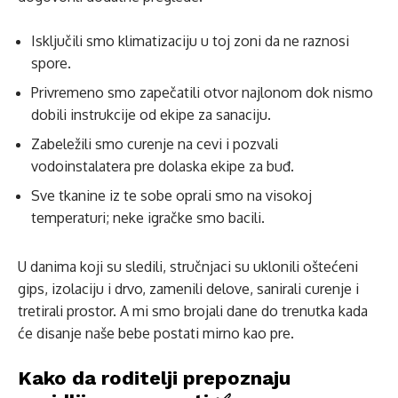
Isključili smo klimatizaciju u toj zoni da ne raznosi
spore.
Privremeno smo zapečatili otvor najlonom dok nismo
dobili instrukcije od ekipe za sanaciju.
Zabeležili smo curenje na cevi i pozvali
vodoinstalatera pre dolaska ekipe za buđ.
Sve tkanine iz te sobe oprali smo na visokoj
temperaturi; neke igračke smo bacili.
U danima koji su sledili, stručnjaci su uklonili oštećeni
gips, izolaciju i drvo, zamenili delove, sanirali curenje i
tretirali prostor. A mi smo brojali dane do trenutka kada
će disanje naše bebe postati mirno kao pre.
Kako da roditelji prepoznaju