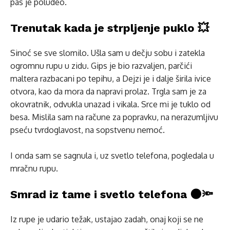
pas je poludeo.
Trenutak kada je strpljenje puklo 💥
Sinoć se sve slomilo. Ušla sam u dečju sobu i zatekla
ogromnu rupu u zidu. Gips je bio razvaljen, parčići
maltera razbacani po tepihu, a Dejzi je i dalje širila ivice
otvora, kao da mora da napravi prolaz. Trgla sam je za
okovratnik, odvukla unazad i vikala. Srce mi je tuklo od
besa. Mislila sam na račune za popravku, na nerazumljivu
pseću tvrdoglavost, na sopstvenu nemoć.
I onda sam se sagnula i, uz svetlo telefona, pogledala u
mračnu rupu.
Smrad iz tame i svetlo telefona 🌑🔦
Iz rupe je udario težak, ustajao zadah, onaj koji se ne