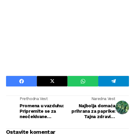
Prethodna Vest
Naredna Vest
Promena u vazduhu:
Najbolja domaća
Pripremite se za
prihrana za paprike:
neočekivane
Tajna zdravih i
klimatske oscilacije
plodnih biljaka
do kraja aprila
Ostavite komentar