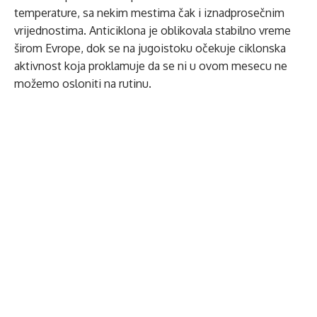
temperature, sa nekim mestima čak i iznadprosečnim
vrijednostima. Anticiklona je oblikovala stabilno vreme
širom Evrope, dok se na jugoistoku očekuje ciklonska
aktivnost koja proklamuje da se ni u ovom mesecu ne
možemo osloniti na rutinu.