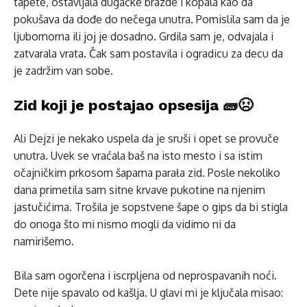
tapete, ostavljala dugačke brazde i kopala kao da
pokušava da dođe do nečega unutra. Pomislila sam da je
ljubomorna ili joj je dosadno. Grdila sam je, odvajala i
zatvarala vrata. Čak sam postavila i ogradicu za decu da
je zadržim van sobe.
Zid koji je postajao opsesija 🧱😣
Ali Dejzi je nekako uspela da je sruši i opet se provuče
unutra. Uvek se vraćala baš na isto mesto i sa istim
očajničkim prkosom šapama parała zid. Posle nekoliko
dana primetila sam sitne krvave pukotine na njenim
jastučićima. Trošila je sopstvene šape o gips da bi stigla
do onoga što mi nismo mogli da vidimo ni da
namirišemo.
Bila sam ogorčena i iscrpljena od neprospavanih noći.
Dete nije spavalo od kašlja. U glavi mi je ključala misao: