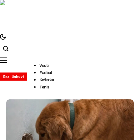
Vesti
Fudbal
Brzi linkovi
Košarka
Tenis