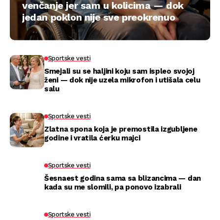
venčanje jer sam u kolicima — dok
jedan poklon nije sve preokrenuo
Sportske vesti
Smejali su se haljini koju sam ispleo svojoj
ženi — dok nije uzela mikrofon i utišala celu
salu
Sportske vesti
Zlatna spona koja je premostila izgubljene
godine i vratila ćerku majci
Sportske vesti
Šesnaest godina sama sa blizancima — dan
kada su me slomili, pa ponovo izabrali
Sportske vesti