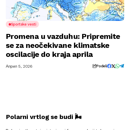
Sportske vesti
Promena u vazduhu: Pripremite
se za neočekivane klimatske
oscilacije do kraja aprila
Април 5, 2026
Podeli
Polarni vrtlog se budi 🌬️