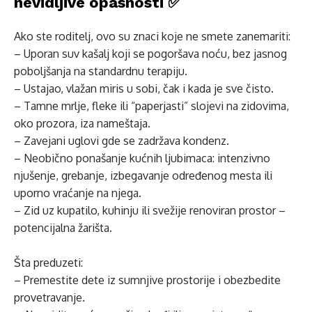
nevidljive opasnosti ✅
Ako ste roditelj, ovo su znaci koje ne smete zanemariti:
– Uporan suv kašalj koji se pogoršava noću, bez jasnog
poboljšanja na standardnu terapiju.
– Ustajao, vlažan miris u sobi, čak i kada je sve čisto.
– Tamne mrlje, fleke ili “paperjasti” slojevi na zidovima,
oko prozora, iza nameštaja.
– Zavejani uglovi gde se zadržava kondenz.
– Neobično ponašanje kućnih ljubimaca: intenzivno
njušenje, grebanje, izbegavanje određenog mesta ili
uporno vraćanje na njega.
– Zid uz kupatilo, kuhinju ili svežije renoviran prostor –
potencijalna žarišta.
Šta preduzeti:
– Premestite dete iz sumnjive prostorije i obezbedite
provetravanje.