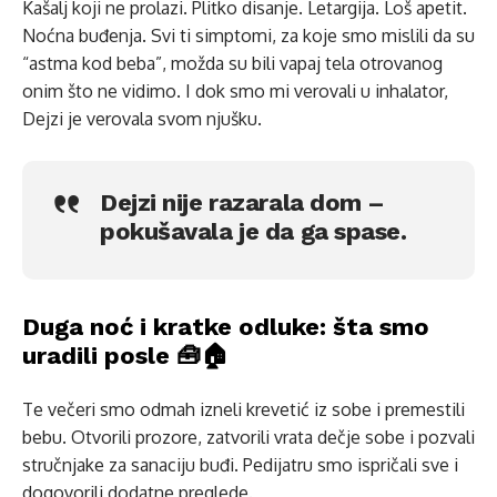
Kašalj koji ne prolazi. Plitko disanje. Letargija. Loš apetit.
Noćna buđenja. Svi ti simptomi, za koje smo mislili da su
“astma kod beba”, možda su bili vapaj tela otrovanog
onim što ne vidimo. I dok smo mi verovali u inhalator,
Dejzi je verovala svom njušku.
Dejzi nije razarala dom –
pokušavala je da ga spase.
Duga noć i kratke odluke: šta smo
uradili posle 🧰🏠
Te večeri smo odmah izneli krevetić iz sobe i premestili
bebu. Otvorili prozore, zatvorili vrata dečje sobe i pozvali
stručnjake za sanaciju buđi. Pedijatru smo ispričali sve i
dogovorili dodatne preglede.