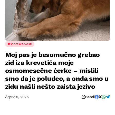
Sportske vesti
Moj pas je besomučno grebao
zid iza krevetića moje
osmomesečne ćerke – mislili
smo da je poludeo, a onda smo u
zidu našli nešto zaista jezivo
Април 5, 2026
Podeli