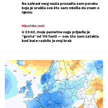
Na sahrani mog muža pronašla sam poruku
koja je srušila sve što sam mislila da znam o
njemu
Sportske vesti
U 23:42, moja pametna vaga prijavila je
“gosta” od 115 funti — ono što sam zatekla
kod kuće razbilo je moj brak