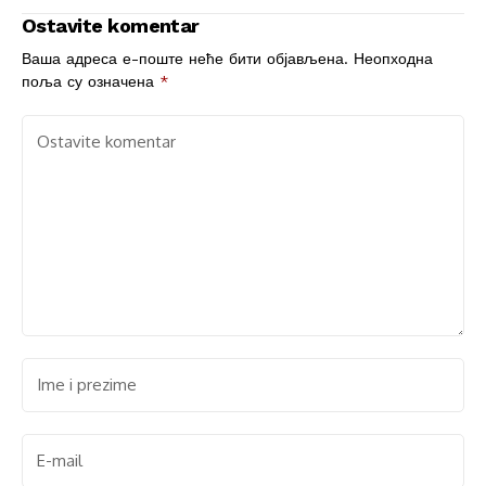
zajednice
ćerke – mislili smo
Ostavite komentar
da je poludeo, a onda
smo u zidu našli
Ваша адреса е-поште неће бити објављена.
Неопходна
nešto zaista jezivo
поља су означена
*