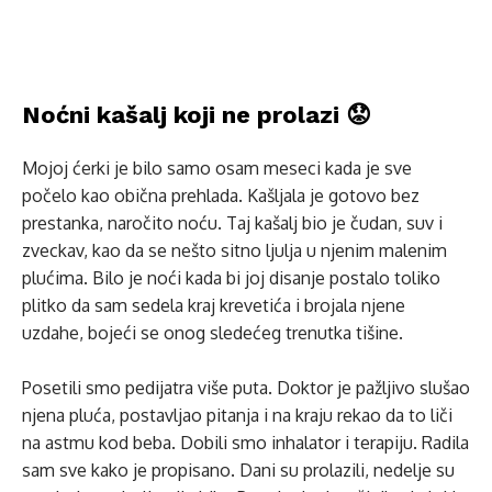
Noćni kašalj koji ne prolazi 😟
Mojoj ćerki je bilo samo osam meseci kada je sve
počelo kao obična prehlada. Kašljala je gotovo bez
prestanka, naročito noću. Taj kašalj bio je čudan, suv i
zveckav, kao da se nešto sitno ljulja u njenim malenim
plućima. Bilo je noći kada bi joj disanje postalo toliko
plitko da sam sedela kraj krevetića i brojala njene
uzdahe, bojeći se onog sledećeg trenutka tišine.
Posetili smo pedijatra više puta. Doktor je pažljivo slušao
njena pluća, postavljao pitanja i na kraju rekao da to liči
na astmu kod beba. Dobili smo inhalator i terapiju. Radila
sam sve kako je propisano. Dani su prolazili, nedelje su