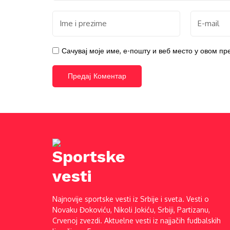
Сачувај моје име, е-пошту и веб место у овом п
Najnovije sportske vesti iz Srbije i sveta. Vesti o
Novaku Đokoviću, Nikoli Jokiću, Srbiji, Partizanu,
Crvenoj zvezdi. Aktuelne vesti iz najjačih fudbalskih