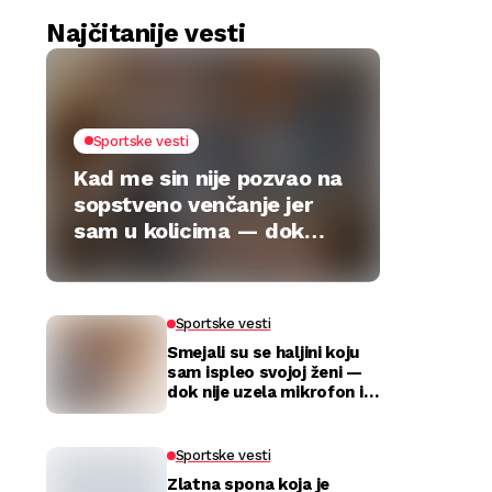
Najčitanije vesti
Sportske vesti
Kad me sin nije pozvao na
sopstveno venčanje jer
sam u kolicima — dok
jedan poklon nije sve
preokrenuo
Sportske vesti
Smejali su se haljini koju
sam ispleo svojoj ženi —
dok nije uzela mikrofon i
utišala celu salu
Sportske vesti
Zlatna spona koja je