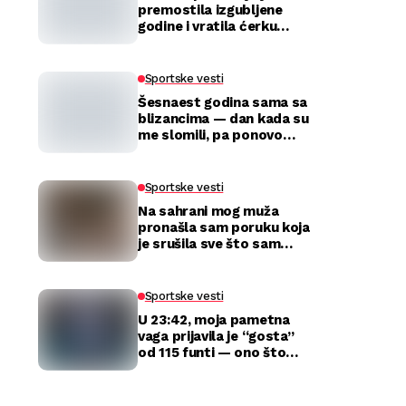
premostila izgubljene
godine i vratila ćerku
majci
Sportske vesti
Šesnaest godina sama sa
blizancima — dan kada su
me slomili, pa ponovo
izabrali
Sportske vesti
Na sahrani mog muža
pronašla sam poruku koja
je srušila sve što sam
mislila da znam o njemu
Sportske vesti
U 23:42, moja pametna
vaga prijavila je “gosta”
od 115 funti — ono što
sam zatekla kod kuće
razbilo je moj brak