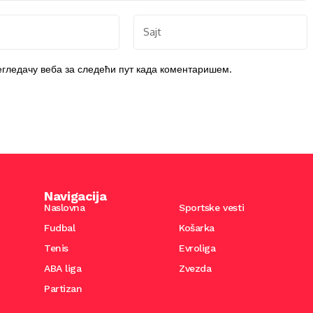
регледачу веба за следећи пут када коментаришем.
Navigacija
Naslovna
Sportske vesti
Fudbal
Košarka
Tenis
Evroliga
ABA liga
Zvezda
Partizan