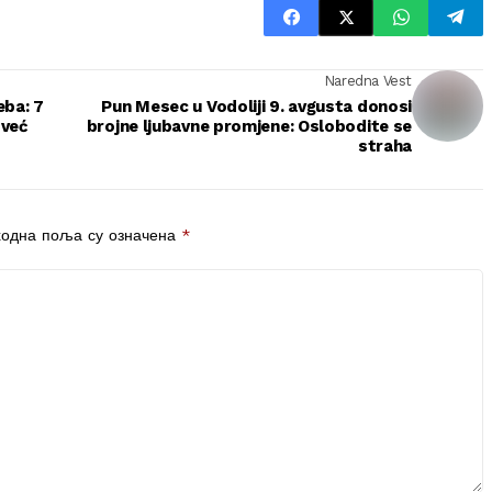
Naredna Vest
eba: 7
Pun Mesec u Vodoliji 9. avgusta donosi
 već
brojne ljubavne promjene: Oslobodite se
straha
одна поља су означена
*