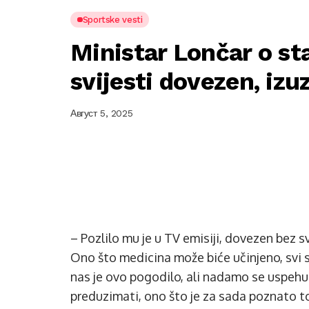
Sportske vesti
Ministar Lončar o st
svijesti dovezen, izu
Август 5, 2025
– Pozlilo mu je u TV emisiji, dovezen bez sve
Ono što medicina može biće učinjeno, svi s
nas je ovo pogodilo, ali nadamo se uspehu 
preduzimati, ono što je za sada poznato to 