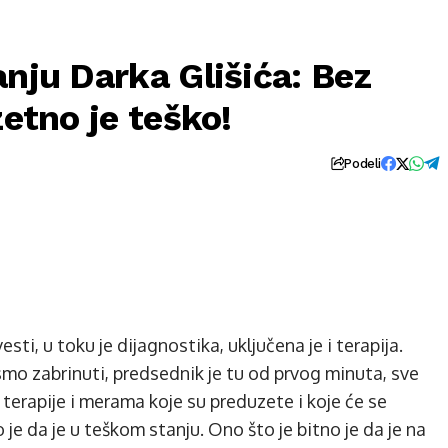
anju Darka Glišića: Bez
zetno je teško!
Podeli
sti, u toku je dijagnostika, uključena je i terapija.
mo zabrinuti, predsednik je tu od prvog minuta, sve
terapije i merama koje su preduzete i koje će se
je da je u teškom stanju. Ono što je bitno je da je na