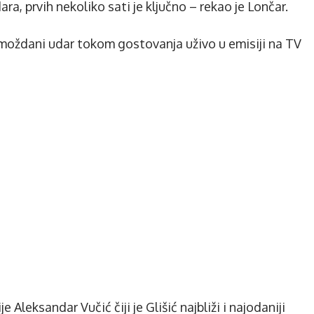
, prvih nekoliko sati je ključno – rekao je Lončar.
moždani udar tokom gostovanja uživo u emisiji na TV
e Aleksandar Vučić čiji je Glišić najbliži i najodaniji