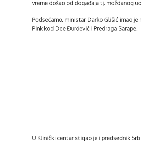
vreme došao od događaja tj. moždanog udara
Podsećamo, ministar Darko Glišić imao je 
Pink kod Dee Đurđević i Predraga Sarape.
U Klinički centar stigao je i predsednik Srbij