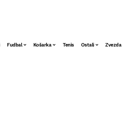
i
Fudbal
Košarka
Tenis
Ostali
Zvezda