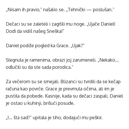
„Nisam ih pravio,” našalio se. „Tehnički — poslušan.”
Dečaci su se zaleteli i zagrlili mu noge. „Ujače Daniel!
Dođi da vidiš našeg Sneška!”
Daniel podiže pogled ka Grace. „Ujak?”
Slegnula je ramenima, obrazi joj zarumeneli. „Nekako…
odlučili su da ste sada porodica.”
Za večerom su se smejali. Blizanci su tvrdili da se kečap
računa kao povrće. Grace je prevrnula očima, ali im je
pustila da pobede. Kasnije, kada su dečaci zaspali, Daniel
je ostao u kuhinji, brišući posuđe.
„I… šta sad?” upitala je tiho, dodajući mu peškir.