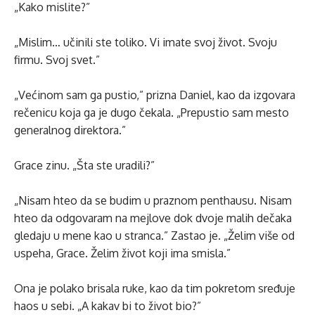
„Kako mislite?”
„Mislim… učinili ste toliko. Vi imate svoj život. Svoju
firmu. Svoj svet.”
„Većinom sam ga pustio,” prizna Daniel, kao da izgovara
rečenicu koja ga je dugo čekala. „Prepustio sam mesto
generalnog direktora.”
Grace zinu. „Šta ste uradili?”
„Nisam hteo da se budim u praznom penthausu. Nisam
hteo da odgovaram na mejlove dok dvoje malih dečaka
gledaju u mene kao u stranca.” Zastao je. „Želim više od
uspeha, Grace. Želim život koji ima smisla.”
Ona je polako brisala ruke, kao da tim pokretom sređuje
haos u sebi. „A kakav bi to život bio?”