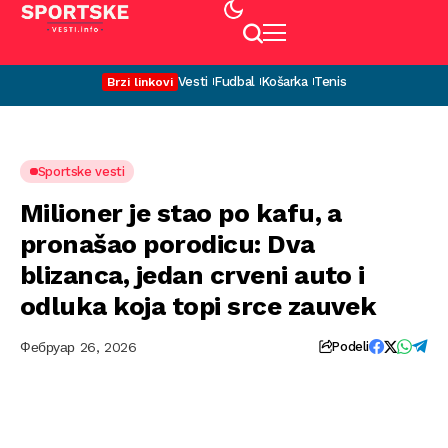
Vesti
Fudbal
Košarka
Tenis
Brzi linkovi
Sportske vesti
Milioner je stao po kafu, a
pronašao porodicu: Dva
blizanca, jedan crveni auto i
odluka koja topi srce zauvek
Фебруар 26, 2026
Podeli