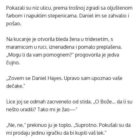
Pokazali su niz ulicu, prema trošnoj zgradi sa oljuštenom
farbom i napuklim stepenicama. Daniel im se zahvalio i
pošao.
Na kucanje je otvorila bleda žena u tridesetim, s
maramicom u ruci, iznenađena i pomalo preplašena.
„Mogu li da vam pomognem?” progovorila je jedva
čujno.
„Zovem se Daniel Hayes. Upravo sam upoznao vaše
dečake.”
Lice joj se odmah zacrvenelo od stida. „O Bože… da li su
nešto uradili? Tako mi je žao—”
„Ne, ne,” prekinuo ju je toplo. „Suprotno. Pokušali su da
mi prodaju jedinu igračku da bi kupili vaš lek.”