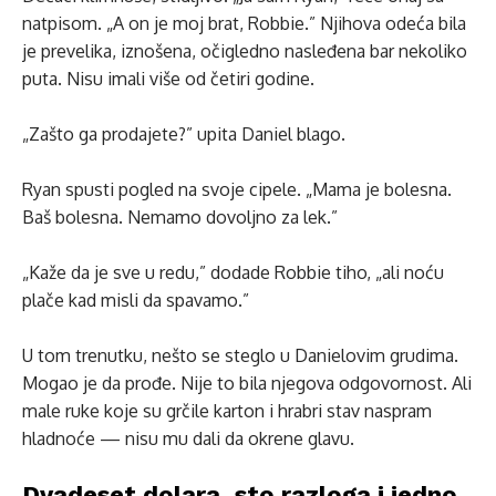
natpisom. „A on je moj brat, Robbie.” Njihova odeća bila
je prevelika, iznošena, očigledno nasleđena bar nekoliko
puta. Nisu imali više od četiri godine.
„Zašto ga prodajete?” upita Daniel blago.
Ryan spusti pogled na svoje cipele. „Mama je bolesna.
Baš bolesna. Nemamo dovoljno za lek.”
„Kaže da je sve u redu,” dodade Robbie tiho, „ali noću
plače kad misli da spavamo.”
U tom trenutku, nešto se steglo u Danielovim grudima.
Mogao je da prođe. Nije to bila njegova odgovornost. Ali
male ruke koje su grčile karton i hrabri stav naspram
hladnoće — nisu mu dali da okrene glavu.
Dvadeset dolara, sto razloga i jedno