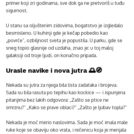
primer koji zri godinama, sve dok ga ne pretvoriš u tuđu
sigurnost.
U stanu sa oljuštenim zidovima, bogatstvo je izgledalo
besmisleno. U kuhinji gde je kečap pobedio kao
„povrće”, ozbiljnost sveta je popustila. U parku, gde se
sneg topio glasnije od uzdaha, znao je: u toj maloj
galaksiji od troje ljudi, on konačno pripada.
Urasle navike i nova jutra 🌅🧭
Nekada su jutra za njega bila lista zadataka i brojeva.
Sada su bila rasuta po tepihu kao kockice — i ispunjena
pitanjima bez lakih odgovora: „Zašto se ptice ne
smrznu?” „Kako se prave oblaci?” „Zašto je ljubav topla?”
Nekada je moć merio naslovima. Sada je moć imala male
ruke koje se obaviju oko vrata, i rečenicu koja je menjala