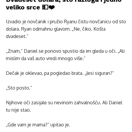
veliko srce 💵❤️
Izvadio je novčanik i pružio Ryanu čistu novčanicu od sto
dolara. Ryan odmahnu glavom. „Ne, čiko. Košta
dvadeset.”
„Znam,” Daniel se ponovo spustio da im gleda u oči. „Ali
mislim da vaš auto vredi mnogo više.”
Dečak je oklevao, pa pogledao brata. „Jesi siguran?”
„Sto posto.”
Njihove oči zasijale su nevinom zahvalnošću. Ali Daniel
tu nije stao.
„Gde vam je mama?” upitao je.