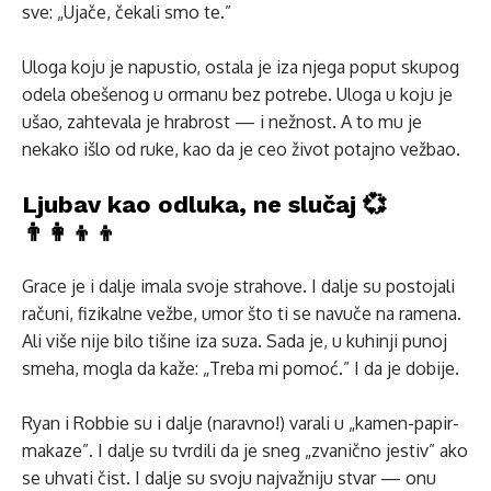
sve: „Ujače, čekali smo te.”
Uloga koju je napustio, ostala je iza njega poput skupog
odela obešenog u ormanu bez potrebe. Uloga u koju je
ušao, zahtevala je hrabrost — i nežnost. A to mu je
nekako išlo od ruke, kao da je ceo život potajno vežbao.
Ljubav kao odluka, ne slučaj 💞
👨‍👩‍👦‍👦
Grace je i dalje imala svoje strahove. I dalje su postojali
računi, fizikalne vežbe, umor što ti se navuče na ramena.
Ali više nije bilo tišine iza suza. Sada je, u kuhinji punoj
smeha, mogla da kaže: „Treba mi pomoć.” I da je dobije.
Ryan i Robbie su i dalje (naravno!) varali u „kamen-papir-
makaze”. I dalje su tvrdili da je sneg „zvanično jestiv” ako
se uhvati čist. I dalje su svoju najvažniju stvar — onu