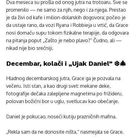
Dva meseca su prošla od onog jutra na trotoaru. Sve se
promenilo — ne samo za njih, nego i za njega. Prestao
je da živi od kafe i milion-dolarskih dogovora; počeo je
da ustaje rano, da vozi Ryana i Robbieja u vrtić, da Grace
nosi domaću supu tokom fizikalne terapije, da odgovara
na pitanja poput „Zašto je nebo plavo?” Čudno, ali —
nikad nije bio srećniji.
Decembar, kolači i „Ujak Daniel” ❄️🎄
Hladnog decembarskog jutra, Grace ga je pozvala na
večeru. Isti stan, a kao drugi svet: mekane deke,
fotografije dečaka zalepljene magnetima po frižideru,
polovan božićni bor u uglu, svetlucav kao obećanje.
Daniel je pokucao, noseći kutiju prazničnih mafina.
„Rekla sam da ne donosite ništa,” nasmejala se Grace.