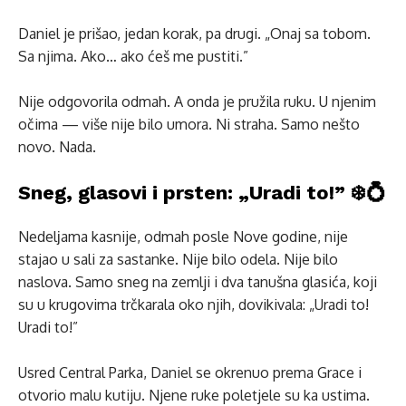
Daniel je prišao, jedan korak, pa drugi. „Onaj sa tobom.
Sa njima. Ako… ako ćeš me pustiti.”
Nije odgovorila odmah. A onda je pružila ruku. U njenim
očima — više nije bilo umora. Ni straha. Samo nešto
novo. Nada.
Sneg, glasovi i prsten: „Uradi to!” ❄️💍
Nedelјama kasnije, odmah posle Nove godine, nije
stajao u sali za sastanke. Nije bilo odela. Nije bilo
naslova. Samo sneg na zemlji i dva tanušna glasića, koji
su u krugovima trčkarala oko njih, dovikivala: „Uradi to!
Uradi to!”
Usred Central Parka, Daniel se okrenuo prema Grace i
otvorio malu kutiju. Njene ruke poletjele su ka ustima.