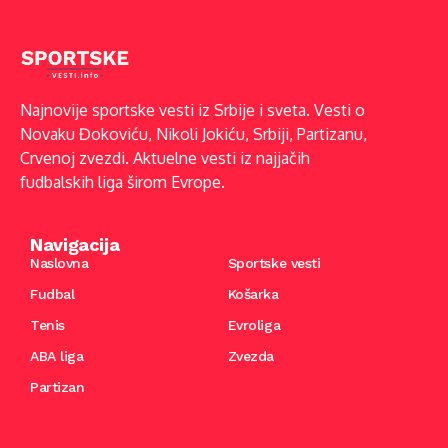
Najnovije sportske vesti iz Srbije i sveta. Vesti o
Novaku Đokoviću, Nikoli Jokiću, Srbiji, Partizanu,
Crvenoj zvezdi. Aktuelne vesti iz najjačih
fudbalskih liga širom Evrope.
Navigacija
Naslovna
Sportske vesti
Fudbal
Košarka
Tenis
Evroliga
ABA liga
Zvezda
Partizan