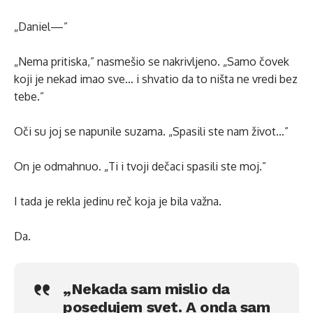
„Daniel—”
„Nema pritiska,” nasmešio se nakrivljeno. „Samo čovek
koji je nekad imao sve… i shvatio da to ništa ne vredi bez
tebe.”
Oči su joj se napunile suzama. „Spasili ste nam život…”
On je odmahnuo. „Ti i tvoji dečaci spasili ste moj.”
I tada je rekla jedinu reč koja je bila važna.
Da.
„Nekada sam mislio da
posedujem svet. A onda sam