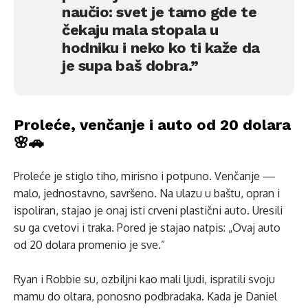
naučio: svet je tamo gde te
čekaju mala stopala u
hodniku i neko ko ti kaže da
je supa baš dobra.”
Proleće, venčanje i auto od 20 dolara
🌸🚗
Proleće je stiglo tiho, mirisno i potpuno. Venčanje —
malo, jednostavno, savršeno. Na ulazu u baštu, opran i
ispoliran, stajao je onaj isti crveni plastični auto. Uresili
su ga cvetovi i traka. Pored je stajao natpis: „Ovaj auto
od 20 dolara promenio je sve.”
Ryan i Robbie su, ozbiljni kao mali ljudi, ispratili svoju
mamu do oltara, ponosno podbradaka. Kada je Daniel