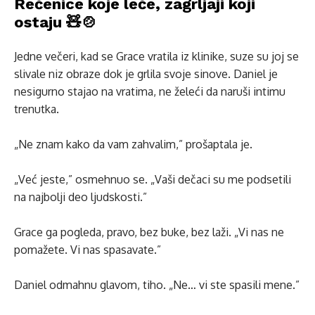
Rečenice koje leče, zagrljaji koji
ostaju 🧸🍲
Jedne večeri, kad se Grace vratila iz klinike, suze su joj se
slivale niz obraze dok je grlila svoje sinove. Daniel je
nesigurno stajao na vratima, ne želeći da naruši intimu
trenutka.
„Ne znam kako da vam zahvalim,” prošaptala je.
„Već jeste,” osmehnuo se. „Vaši dečaci su me podsetili
na najbolji deo ljudskosti.”
Grace ga pogleda, pravo, bez buke, bez laži. „Vi nas ne
pomažete. Vi nas spasavate.”
Daniel odmahnu glavom, tiho. „Ne… vi ste spasili mene.”