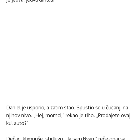
Daniel je usporio, a zatim stao. Spustio se u čučanj, na
njihov nivo. „Hej, momci,” rekao je tiho. „Prodajete ovaj
kul auto?”
Dečaci klimnuše, stidljivo. „Ja sam Ryan,” reče onaj sa