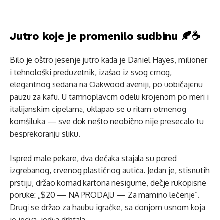
Jutro koje je promenilo sudbinu 🍂☕
Bilo je oštro jesenje jutro kada je Daniel Hayes, milioner
i tehnološki preduzetnik, izašao iz svog crnog,
elegantnog sedana na Oakwood aveniji, po uobičajenu
pauzu za kafu. U tamnoplavom odelu krojenom po meri i
italijanskim cipelama, uklapao se u ritam otmenog
komšiluka — sve dok nešto neobično nije presecalo tu
besprekoranјu sliku.
Ispred male pekare, dva dečaka stajala su pored
izgrebanog, crvenog plastičnog autića. Jedan je, stisnutih
prstiju, držao komad kartona nesigurne, dečje rukopisne
poruke: „$20 — NA PRODAJU — Za mamino lečenje”.
Drugi se držao za haubu igračke, sa donjom usnom koja
je jedva, jedva drhtala.