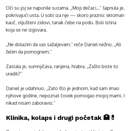
Oči su joj se napunile suzama. „Moji dečaci…” šapnula je,
pokrivajući usta. U sobi iza nje — skoro prazno: skroman
kauč, oljušteni zidovi, tanak ćebe na podu. Boli istina
koja se ne izgovara.
„Ne dolazim da vas sažaljevam,” reče Daniel nežno. „Ali
želim da pomognem.”
Zastala je, sumnjičava, ranjena, hrabra. „Zašto biste to
uradili?”
Daniel je udahnuo. „Zato što je jednom, kad sam imao
njihove godine, nepoznat čovek pomogao mojoj mami. I
nikad nisam zaboravio.”
Klinika, kolaps i drugi početak 🏥💊