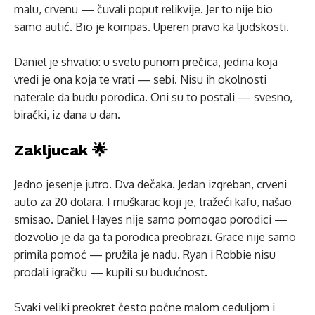
malu, crvenu — čuvali poput relikvije. Jer to nije bio
samo autić. Bio je kompas. Uperen pravo ka ljudskosti.
Daniel je shvatio: u svetu punom prečica, jedina koja
vredi je ona koja te vrati — sebi. Nisu ih okolnosti
naterale da budu porodica. Oni su to postali — svesno,
birački, iz dana u dan.
Zakljucak 🌟
Jedno jesenje jutro. Dva dečaka. Jedan izgreban, crveni
auto za 20 dolara. I muškarac koji je, tražeći kafu, našao
smisao. Daniel Hayes nije samo pomogao porodici —
dozvolio je da ga ta porodica preobrazi. Grace nije samo
primila pomoć — pružila je nadu. Ryan i Robbie nisu
prodali igračku — kupili su budućnost.
Svaki veliki preokret često počne malom ceduljom i