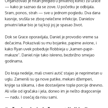
Organizovao je hitan pregled u privatnoj klinici za Grace
— kako je saznao da se zove. U početku je odbijala.
Sram, ponos, strah — sve u jednom pogledu. Dva dana
kasnije, srušila se zbog nelečene infekcije. Danielov
privatni lekar bio je taj koji joj je spasao život.
Dok se Grace oporavljala, Daniel je provodio vreme sa
dečacima. Pokazivali su mu bojanke, papirne avione, i
kako Ryan uvek pobeđuje Robbieja u „kamen-papir-
makaze”. Daniel nije tako iskreno, bezbrižno smejao
godinama.
Do kraja nedelje, mali crveni autić stajao je neprimetan u
uglu. Zamenili su ga nove patike, mekani džemperi,
knjige sa slikama, i dve dostavljene tople porcije dnevno.
Ali više od igračaka i jela, doneo im je nešto dragocenije
— nadu. I osećaj da nisu sami.