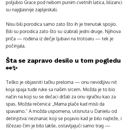
poljubio Grace pod nebom punim cvetnih latica, blizanci
su najglasnije zapljeskali.
Nisu bili porodica samo zato što ih je trenutak spojio.
Bili su porodica zato što su izabrali jedni druge. Njihova
priča — rođena iz dečje ljubavi na trotoaru — tek je
počinjala.
Šta se zapravo desilo u tom pogledu
👀✨
Teško je objasniti tačku preloma — onu nevidljivu nit
koja spaja tuđe ruke sa našim srcem. Možda je to bio
način na koji su se dečaci držali za onu igračku kao za
spas. Možda rečenica: „Mama plače kad misli da
spavamo.” A možda uspomena, utisnuta u Danielu od
detinjstva: neznanac koji se pojavio kad je bilo najteže, i
iščezao čim je bilo lakše, ostavljajući samo trag —