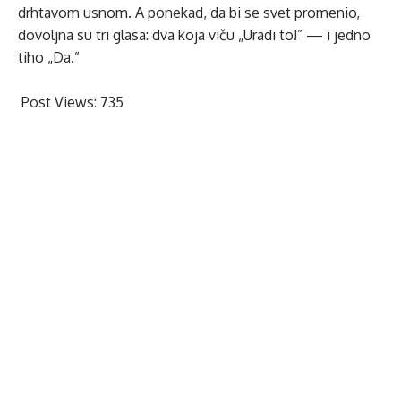
drhtavom usnom. A ponekad, da bi se svet promenio,
dovoljna su tri glasa: dva koja viču „Uradi to!” — i jedno
tiho „Da.”
Post Views:
735