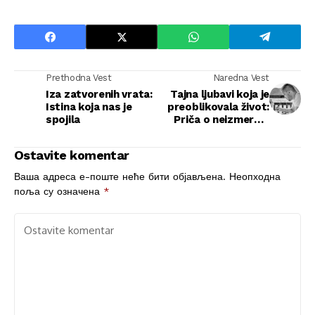
Prethodna Vest
Naredna Vest
Iza zatvorenih vrata:
Tajna ljubavi koja je
Istina koja nas je
preoblikovala život:
spojila
Priča o neizmernoj
hrabrosti
Ostavite komentar
Ваша адреса е-поште неће бити објављена.
Неопходна
поља су означена
*