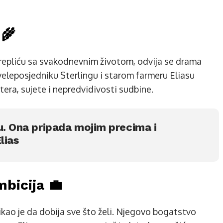
 🌾
 prepliću sa svakodnevnim životom, odvija se drama
veleposjedniku Sterlingu i starom farmeru Eliasu
era, sujete i nepredvidivosti sudbine.
u. Ona pripada mojim precima i
lias
bicija 💼
ikao je da dobija sve što želi. Njegovo bogatstvo