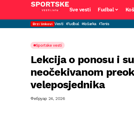
Sve vesti
Fudbal
Koš
Vesti
Fudbal
Košarka
Tenis
Brzi linkovi
Sportske vesti
Lekcija o ponosu i su
neočekivanom preok
veleposjednika
Фебруар 24, 2026