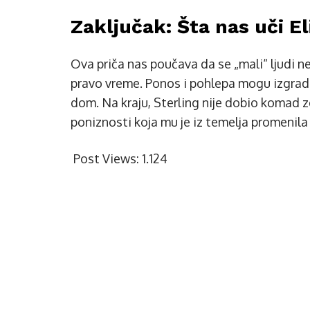
Zaključak: Šta nas uči E
Ova priča nas poučava da se „mali“ ljudi ne
pravo vreme. Ponos i pohlepa mogu izgradit
dom. Na kraju, Sterling nije dobio komad z
poniznosti koja mu je iz temelja promenila 
Post Views:
1.124