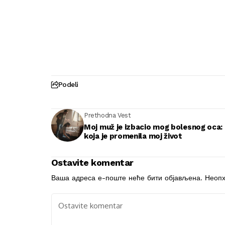
Podeli
Prethodna Vest
Moj muž je izbacio mog bolesnog oca:
koja je promenila moj život
Ostavite komentar
Ваша адреса е-поште неће бити објављена.
Неопх