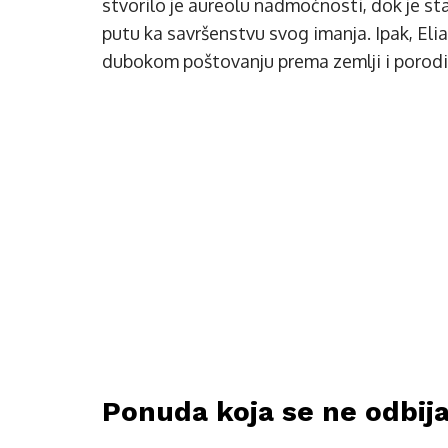
stvorilo je aureolu nadmoćnosti, dok je 
putu ka savršenstvu svog imanja. Ipak, Elia
dubokom poštovanju prema zemlji i porodi
Ponuda koja se ne odbija