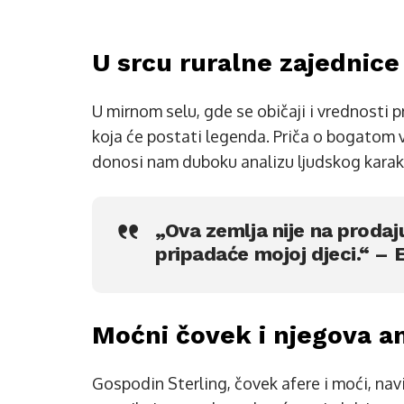
U srcu ruralne zajednice
U mirnom selu, gde se običaji i vrednosti
koja će postati legenda. Priča o bogatom 
donosi nam duboku analizu ljudskog karakt
„Ova zemlja nije na prodaj
pripadaće mojoj djeci.“ – E
Moćni čovek i njegova am
Gospodin Sterling, čovek afere i moći, nav