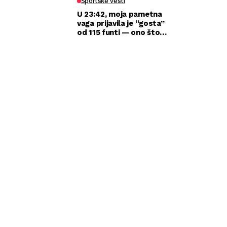
Sportske vesti
U 23:42, moja pametna
vaga prijavila je “gosta”
od 115 funti — ono što
sam zatekla kod kuće
razbilo je moj brak