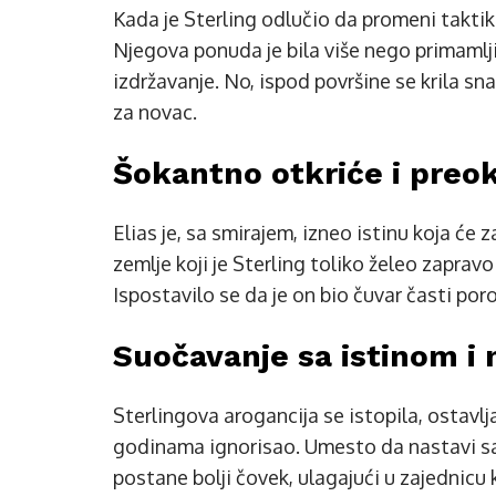
Kada je Sterling odlučio da promeni taktiku
Njegova ponuda je bila više nego primamlj
izdržavanje. No, ispod površine se krila sn
za novac.
Šokantno otkriće i preo
Elias je, sa smirajem, izneo istinu koja će
zemlje koji je Sterling toliko želeo zapravo
Ispostavilo se da je on bio čuvar časti poro
Suočavanje sa istinom i 
Sterlingova arogancija se istopila, ostavl
godinama ignorisao. Umesto da nastavi sa 
postane bolji čovek, ulagajući u zajednicu k