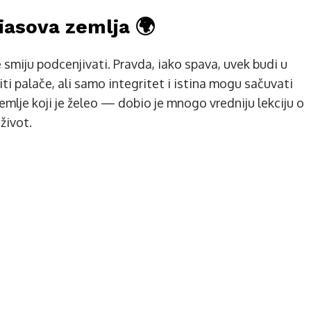
liasova zemlja 🌍
 smiju podcenjivati. Pravda, iako spava, uvek budi u
i palače, ali samo integritet i istina mogu sačuvati
emlje koji je želeo — dobio je mnogo vredniju lekciju o
život.