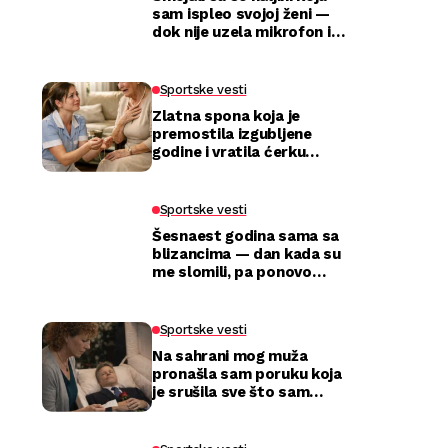
sam ispleo svojoj ženi —
dok nije uzela mikrofon i
utišala celu salu
Sportske vesti
Zlatna spona koja je
premostila izgubljene
godine i vratila ćerku
majci
Sportske vesti
Šesnaest godina sama sa
blizancima — dan kada su
me slomili, pa ponovo
izabrali
Sportske vesti
Na sahrani mog muža
pronašla sam poruku koja
je srušila sve što sam
mislila da znam o njemu