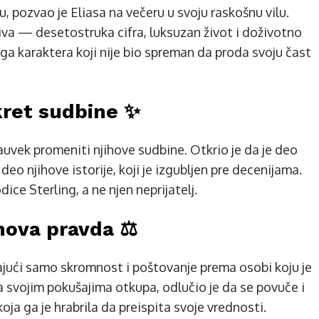
, pozvao je Eliasa na večeru u svoju raskošnu vilu.
iva — desetostruka cifra, luksuzan život i doživotno
aga karaktera koji nije bio spreman da proda svoju čast
kret sudbine ✨
 zauvek promeniti njihove sudbine. Otkrio je da je deo
 deo njihove istorije, koji je izgubljen pre decenijama.
dice Sterling, a ne njen neprijatelj.
nova pravda ⚖️
jajući samo skromnost i poštovanje prema osobi koju je
svojim pokušajima otkupa, odlučio je da se povuče i
oja ga je hrabrila da preispita svoje vrednosti.