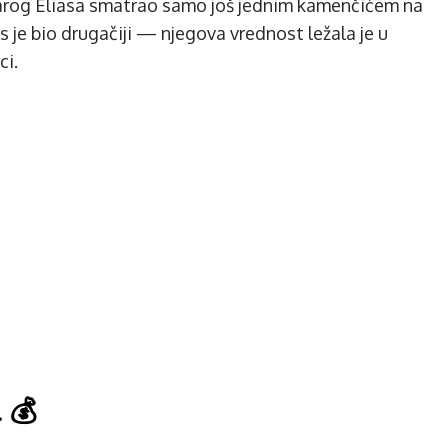
starog Eliasa smatrao samo još jednim kamenčićem na
s je bio drugačiji — njegova vrednost ležala je u
ci.
 💰