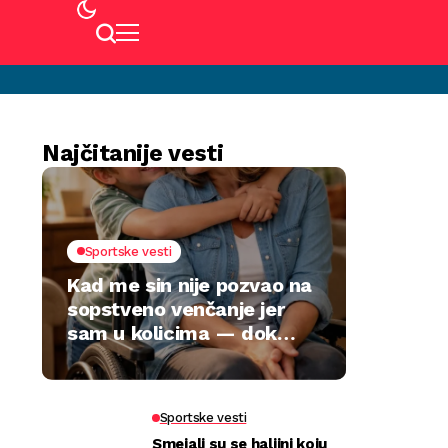
Najčitanije vesti
Sportske vesti
Kad me sin nije pozvao na
sopstveno venčanje jer
sam u kolicima — dok
jedan poklon nije sve
preokrenuo
Sportske vesti
Smejali su se haljini koju