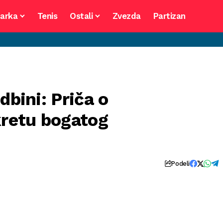
arka
Tenis
Ostali
Zvezda
Partizan
dbini: Priča o
retu bogatog
Podeli