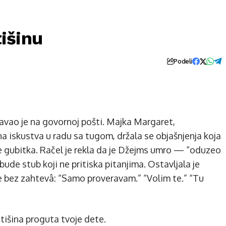
tišinu
Podeli
šavao je na govornoj pošti. Majka Margaret,
a iskustva u radu sa tugom, držala se objašnjenja koja
le gubitka. Račel je rekla da je Džejms umro — “oduzeo
ude stub koji ne pritiska pitanjima. Ostavljala je
 bez zahtevâ: “Samo proveravam.” “Volim te.” “Tu
 tišina proguta tvoje dete.