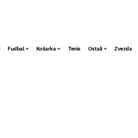
i
Fudbal
Košarka
Tenis
Ostali
Zvezda