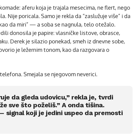
omade: aferu koja je trajala mesecima, ne flert, nego
la. Nije poricala. Samo je rekla da “zaslužuje više” i da
“kao da miri” — a soba se nagnula, telo otežalo.
ili donosila je papire: vlasničke listove, obrasce,
aku. Derek je silazio ponekad, smeh iz dnevne sobe,
ovorio je ležernim tonom, kao da razgovara o
 telefona. Smejala se njegovom neverici.
uje da gleda udovicu,” rekla je, tvrdi
e sve što poželiš.” A onda tišina.
signal koji je jedini uspeo da premosti