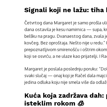
Signali koji ne lažu: tih
Četvrtog dana Margaret je samo prošla ulic
dana ostavila je kesu namirnica — supa, kr
belšku na pragu. Dvanaestog dana, zvala j
kovčeg. Bez oproštaja. Nešto nije u redu.”
prepoznatljivom smirenošću i oštrim okom: 
koji se osvrću, a ne ulaze kao prijatelji. I
Margaret je poslala poslednju poruku: “Dol
svaki slučaj — onaj koji je Račel dala maj
jedina odluka koju nije smela više da odlaž
Kuća koja zadržava dah: 
isteklim rokom 🧊