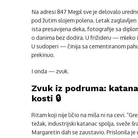
Na adresi 847 Mejpl sve je delovalo uredno,
pod žutim slojem polena. Letak zaglavljen 
ista presavijena deka, fotografije sa diplo
o danima bez dodira. U frižideru — mleko i
U sudoperi — činija sa cementiranom pahu
prekinuo.
I onda — zvuk.
Zvuk iz podruma: katanac
kosti 🔒
Ritam koji nije ličio na miša ni na cevi. “
težak, industrijski katanac spolja, sveže šr
Margaretin dah se zaustavio. Prislonila je