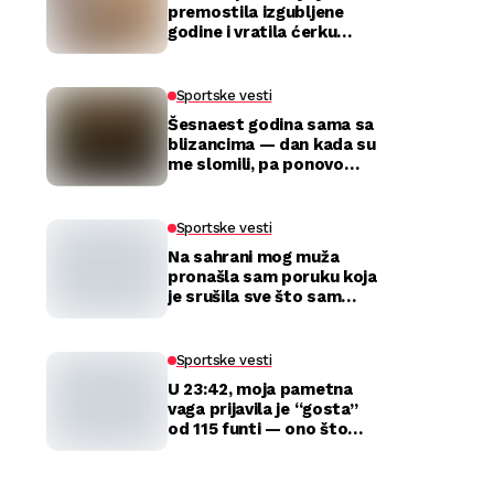
premostila izgubljene
godine i vratila ćerku
majci
Sportske vesti
Šesnaest godina sama sa
blizancima — dan kada su
me slomili, pa ponovo
izabrali
Sportske vesti
Na sahrani mog muža
pronašla sam poruku koja
je srušila sve što sam
mislila da znam o njemu
Sportske vesti
U 23:42, moja pametna
vaga prijavila je “gosta”
od 115 funti — ono što
sam zatekla kod kuće
razbilo je moj brak