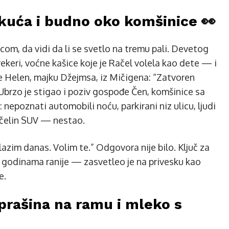
a kuća i budno oko komšinice 👀
om, da vidi da li se svetlo na tremu pali. Devetog
ekeri, voćne kašice koje je Račel volela kao dete — i
e Helen, majku Džejmsa, iz Mičigena: “Zatvoren
 Ubrzo je stigao i poziv gospođe Čen, komšinice sa
nepoznati automobili noću, parkirani niz ulicu, ljudi
 Račelin SUV — nestao.
azim danas. Volim te.” Odgovora nije bilo. Ključ za
ci godinama ranije — zasvetleo je na privesku kao
e.
prašina na ramu i mleko s