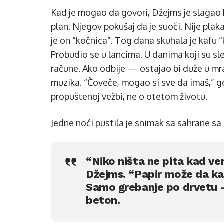
Kad je mogao da govori, Džejms je slagao k
plan. Njegov pokušaj da je suoči. Nije plaka
je on “kočnica”. Tog dana skuhala je kafu 
Probudio se u lancima. U danima koji su sled
račune. Ako odbije — ostajao bi duže u mr
muzika. “Čoveče, mogao si sve da imaš,” g
propuštenoj vežbi, ne o otetom životu.
Jedne noći pustila je snimak sa sahrane sa
“Niko ništa ne pita kad ver
Džejms. “Papir može da kaž
Samo grebanje po drvetu — 
beton.