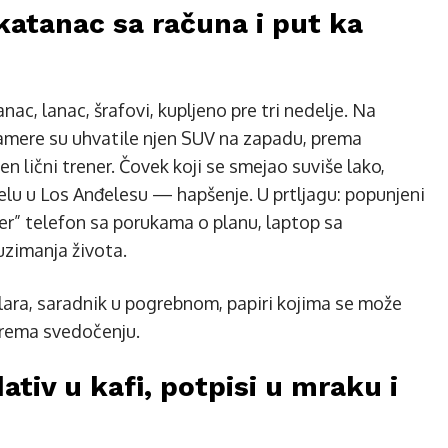
katanac sa računa i put ka
nac, lanac, šrafovi, kupljeno pre tri nedelje. Na
Kamere su uhvatile njen SUV na zapadu, prema
jen lični trener. Čovek koji se smejao suviše lako,
elu u Los Anđelesu — hapšenje. U prtljagu: popunjeni
ner” telefon sa porukama o planu, laptop sa
imanja života.
dolara, saradnik u pogrebnom, papiri kojima se može
 prema svedočenju.
tiv u kafi, potpisi u mraku i