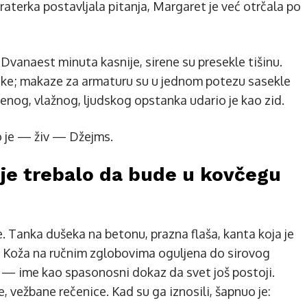
raterka postavljala pitanja, Margaret je već otrčala po
 Dvanaest minuta kasnije, sirene su presekle tišinu.
datke; makaze za armaturu su u jednom potezu sasekle
renog, vlažnog, ljudskog opstanka udario je kao zid.
ao je — živ — Džejms.
i je trebalo da bude u kovčegu
e. Tanka dušeka na betonu, prazna flaša, kanta koja je
i. Koža na ručnim zglobovima oguljena do sirovog
o — ime kao spasonosni dokaz da svet još postoji.
e, vežbane rečenice. Kad su ga iznosili, šapnuo je: