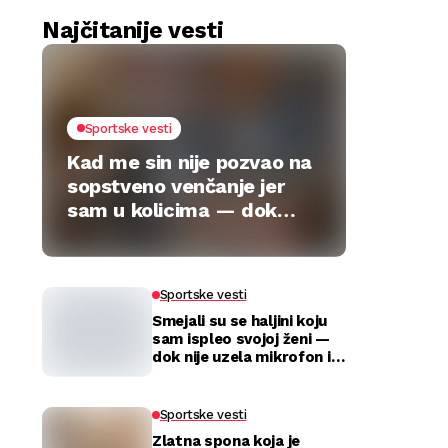
Najčitanije vesti
Sportske vesti
Kad me sin nije pozvao na
sopstveno venčanje jer
sam u kolicima — dok
jedan poklon nije sve
preokrenuo
Sportske vesti
Smejali su se haljini koju
sam ispleo svojoj ženi —
dok nije uzela mikrofon i
utišala celu salu
Sportske vesti
Zlatna spona koja je