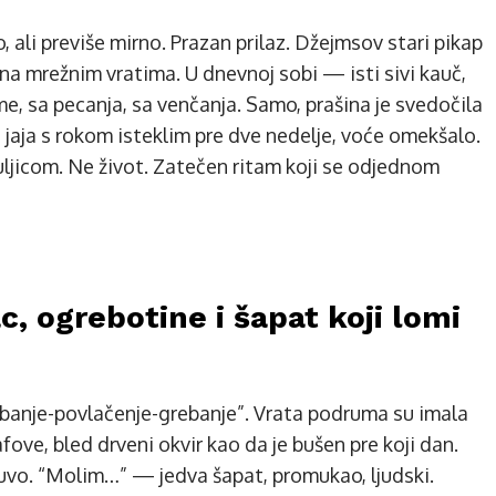
 ali previše mirno. Prazan prilaz. Džejmsov stari pikap
na mrežnim vratima. U dnevnoj sobi — isti sivi kauč,
me, sa pecanja, sa venčanja. Samo, prašina je svedočila
 jaja s rokom isteklim pre dve nedelje, voće omekšalo.
ljicom. Ne život. Zatečen ritam koji se odjednom
, ogrebotine i šapat koji lomi
Grebanje-povlačenje-grebanje”. Vrata podruma su imala
afove, bled drveni okvir kao da je bušen pre koji dan.
 uvo. “Molim…” — jedva šapat, promukao, ljudski.