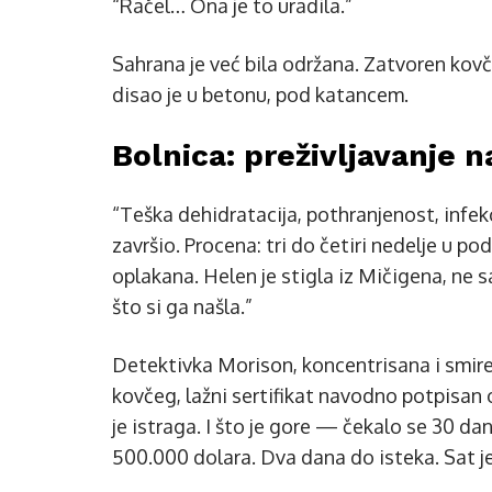
“Račel… Ona je to uradila.”
Sahrana je već bila održana. Zatvoren kovč
disao je u betonu, pod katancem.
Bolnica: preživljavanje na
“Teška dehidratacija, pothranjenost, infekc
završio. Procena: tri do četiri nedelje u po
oplakana. Helen je stigla iz Mičigena, ne 
što si ga našla.”
Detektivka Morison, koncentrisana i smiren
kovčeg, lažni sertifikat navodno potpisan
je istraga. I što je gore — čekalo se 30 da
500.000 dolara. Dva dana do isteka. Sat j