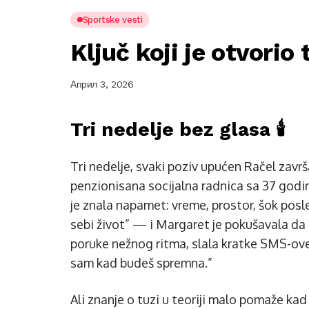
Sportske vesti
Ključ koji je otvorio 
Април 3, 2026
Tri nedelje bez glasa 🕯️
Tri nedelje, svaki poziv upućen Račel zavr
penzionisana socijalna radnica sa 37 godin
je znala napamet: vreme, prostor, šok pos
sebi život” — i Margaret je pokušavala da b
poruke nežnog ritma, slala kratke SMS-ove
sam kad budeš spremna.”
Ali znanje o tuzi u teoriji malo pomaže kad