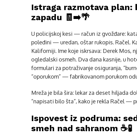
Istraga razmotava plan: 
zapadu 🧾➡️🌴
U policijskoj kesi — račun iz gvožđare: kata
poleđini — uredan, oštar rukopis. Račel. 
Kaliforniji. Ime koje iskrsava: Derek Mos, n
ogledalski osmeh. Dva dana kasnije, u hot
formulari za potraživanje osiguranja, “bur
“oporukom” — fabrikovanom porukom oduz
Mreža je bila šira: lekar za deset hiljada 
“napisati bilo šta”, kako je rekla Račel —
Ispovest iz podruma: seda
smeh nad sahranom ☕🧪