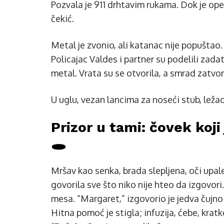
Pozvala je 911 drhtavim rukama. Dok je ope
čekić.
Metal je zvonio, ali katanac nije popuštao.
Policajac Valdes i partner su podelili za
metal. Vrata su se otvorila, a smrad zatvo
U uglu, vezan lancima za noseći stub, lež
Prizor u tami: čovek koj
🕳️
Mršav kao senka, brada slepljena, oči upal
govorila sve što niko nije hteo da izgovor
mesa. “Margaret,” izgovorio je jedva čujn
Hitna pomoć je stigla; infuzija, ćebe, kratk