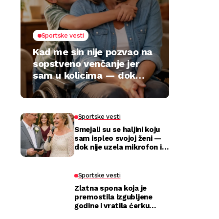
Sportske vesti
Kad me sin nije pozvao na
sopstveno venčanje jer
sam u kolicima — dok
jedan poklon nije sve
preokrenuo
Sportske vesti
Smejali su se haljini koju
sam ispleo svojoj ženi —
dok nije uzela mikrofon i
utišala celu salu
Sportske vesti
Zlatna spona koja je
premostila izgubljene
godine i vratila ćerku
majci