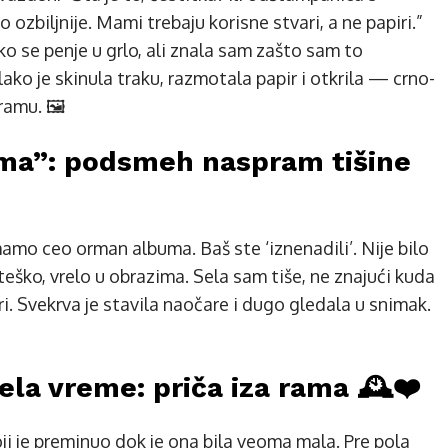
o ozbiljnije. Mami trebaju korisne stvari, a ne papiri.”
ko se penje u grlo, ali znala sam zašto sam to
lako je skinula traku, razmotala papir i otkrila — crno-
amu. 🖼️
ma”: podsmeh naspram tišine
Imamo ceo orman albuma. Baš ste ‘iznenadili’. Nije bilo
 teško, vrelo u obrazima. Sela sam tiše, ne znajući kuda
i. Svekrva je stavila naočare i dugo gledala u snimak.
vela vreme: priča iza rama 🕰️❤️
oji je preminuo dok je ona bila veoma mala. Pre pola