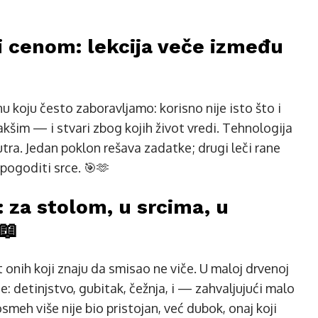
i cenom: lekcija veče između
u koju često zaboravljamo: korisno nije isto što i
akšim — i stvari zbog kojih život vredi. Tehnologija
utra. Jedan poklon rešava zadatke; drugi leči rane
 pogoditi srce. 🎯🫶
 za stolom, u srcima, u
📖
 onih koji znaju da smisao ne viče. U maloj drvenoj
e: detinjstvo, gubitak, čežnja, i — zahvaljujući malo
meh više nije bio pristojan, već dubok, onaj koji