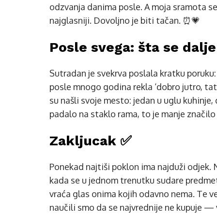
odzvanja danima posle. A moja sramota se p
najglasniji. Dovoljno je biti tačan. ⏰💗
Posle svega: šta se dalje
Sutradan je svekrva poslala kratku poruku: 
posle mnogo godina rekla ‘dobro jutro, tat
su našli svoje mesto: jedan u uglu kuhinje, d
padalo na staklo rama, to je manje značilo k
Zakljucak ✅
Ponekad najtiši poklon ima najduži odjek.
kada se u jednom trenutku sudare predmet 
vraća glas onima kojih odavno nema. Te v
naučili smo da se najvrednije ne kupuje — 