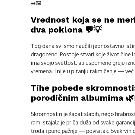
➡️🖼️
Vrednost koja se ne mer
dva poklona 💬💡
Tog dana svi smo naučili jednostavnu istin
dragoceno. Postoje stvari koje život čine l
ima svoju svetlost, ali uspomene greju izn
vremena. I nije u pitanju takmičenje — već
Tihe pobede skromnosti:
porodičnim albumima 🌿
Skromnost nije šapat slabih, nego hrabrost
rami stajala je priča duža od svake garancij
truda i puno pažnje — povratak. Svekrvin os