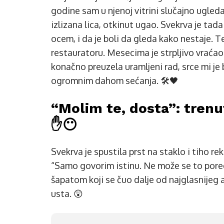
godine sam u njenoj vitrini slučajno ugle
izlizana lica, otkinut ugao. Svekrva je tada 
ocem, i da je boli da gleda kako nestaje. T
restauratoru. Mesecima je strpljivo vraćao
konačno preuzela uramljeni rad, srce mi je b
ogromnim dahom sećanja. 🛠️🖤
“Molim te, dosta”: trenu
✋😶
Svekrva je spustila prst na staklo i tiho re
“Samo govorim istinu. Ne može se to pore
šapatom koji se čuo dalje od najglasnijeg 
usta. 😲