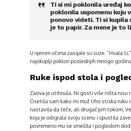
Ti si mi poklonila uređaj ko
poklonila uspomenu koju v
ponovo videti. Ti si kupila 
je to papir. Za mene je to 
U njenim očima zasijale su suze. “Hvala ti,
najskuplji poklon poslednjih mnogo godina
Ruke ispod stola i pogl
Zaova je utihnula. Ni gosti više ništa nisu
Osetila sam kako mi muž tiho stiska ruku i
nastavila da teče, ali drugačijim tokom. Ve
koja je odigrala svoju scenu i spustila zave
povremeno mu se smešila i pogledom dodiriv