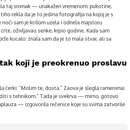
dala taj snimak — unakažen vremenom: pukotine,
tiho rekla da je to jedina fotografija na kojoj je s
e noći sam je krišom uzela i odnela majstoru
 crte, oživljavao senke, krpio godine. Kada sam
rže kucalo: znala sam da je to mala stvar, ali sa
tak koji je preokrenuo proslavu
kla ćerki: “Molim te, dosta.” Zaova je slegla ramenima:
diti s tehnikom.” Tada je svekrva — mirno, gotovo
aplauza — izgovorila rečenice koje su svima zatvorile