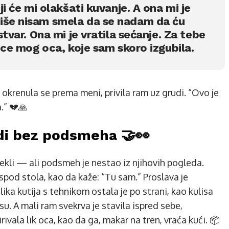
ji će mi olakšati kuvanje. A ona mi je
iše nisam smela da se nadam da ću
stvar. Ona mi je vratila sećanje. Za tebe
lice mog oca, koje sam skoro izgubila.
” okrenula se prema meni, privila ram uz grudi. “Ovo je
.” 💔🙏
edi bez podsmeha 🤝👀
 rekli — ali podsmeh je nestao iz njihovih pogleda.
spod stola, kao da kaže: “Tu sam.” Proslava je
lika kutija s tehnikom ostala je po strani, kao kulisa
su. A mali ram svekrva je stavila ispred sebe,
ala lik oca, kao da ga, makar na tren, vraća kući. 📦