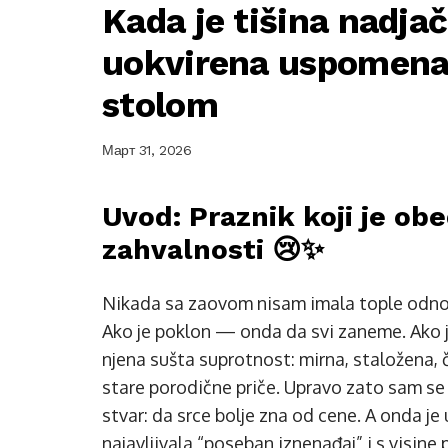
Kada je tišina nadjač
uokvirena uspomena
stolom
Март 31, 2026
Uvod: Praznik koji je ob
zahvalnosti 😢✨
Nikada sa zaovom nisam imala tople odnose
Ako je poklon — onda da svi zaneme. Ako j
njena sušta suprotnost: mirna, staložena, čit
stare porodične priče. Upravo zato sam se
stvar: da srce bolje zna od cene. A onda j
najavljivala “poseban iznenađaj” i s visin