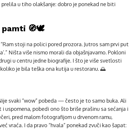
relila u tiho olakšanje: dobro je ponekad ne biti
 pamti 🧭🕊️
“Ram stoji na polici pored prozora. Jutros sam prvi put
a’.” Ništa više nismo morali da objašnjavamo. Pokloni
rugi u centru jedne biografije. I što je više svetlosti
oliko je bila teška ona kutija u restoranu. 🌅
 Nije svaki “wow” pobeda — često je to samo buka. Ali
i uspomena, pobedi ono što briše prašinu sa sećanja i
ečeri, pred malom fotografijom u drvenom ramu,
već vraća. I da pravo “hvala” ponekad zvuči kao šapat: