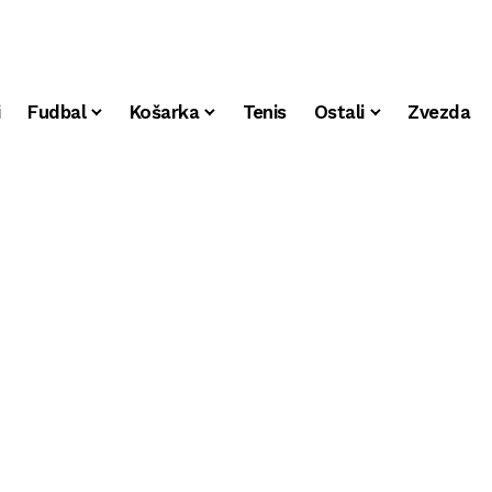
i
Fudbal
Košarka
Tenis
Ostali
Zvezda