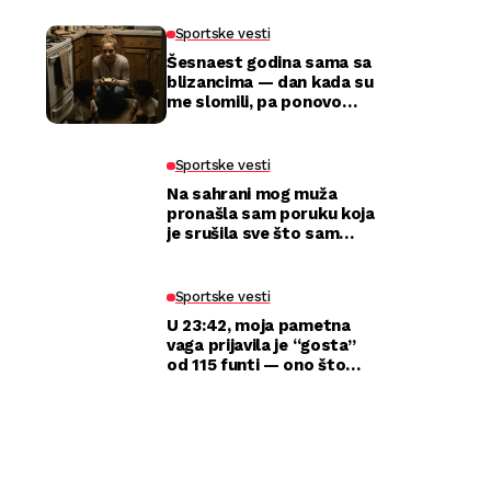
Sportske vesti
Šesnaest godina sama sa
blizancima — dan kada su
me slomili, pa ponovo
izabrali
Sportske vesti
Na sahrani mog muža
pronašla sam poruku koja
je srušila sve što sam
mislila da znam o njemu
Sportske vesti
U 23:42, moja pametna
vaga prijavila je “gosta”
od 115 funti — ono što
sam zatekla kod kuće
razbilo je moj brak