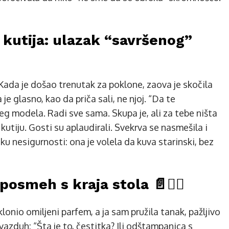
a kutija: ulazak “savršenog”
Kada je došao trenutak za poklone, zaova je skočila
je glasno, kao da priča sali, ne njoj. “Da te
 modela. Radi sve sama. Skupa je, ali za tebe ništa
utiju. Gosti su aplaudirali. Svekrva se nasmešila i
u nesigurnosti: ona je volela da kuva starinski, bez
 posmeh s kraja stola 📄🙂‍↕️
lonio omiljeni parfem, a ja sam pružila tanak, pažljivo
zduh: “Šta je to, čestitka? Ili odštampanica s