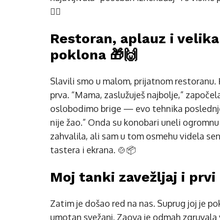
😮‍💨
Restoran, aplauz i velik
poklona 🎁🙌
Slavili smo u malom, prijatnom restoranu. 
prva. “Mama, zaslužuješ najbolje,” započela 
oslobodimo brige — evo tehnika poslednjeg
nije žao.” Onda su konobari uneli ogromnu k
zahvalila, ali sam u tom osmehu videla senk
tastera i ekrana. 🍲📦
Moj tanki zavežljaj i prvi
Zatim je došao red na nas. Suprug joj je pok
umotan svežanj. Zaova je odmah zgruvala va