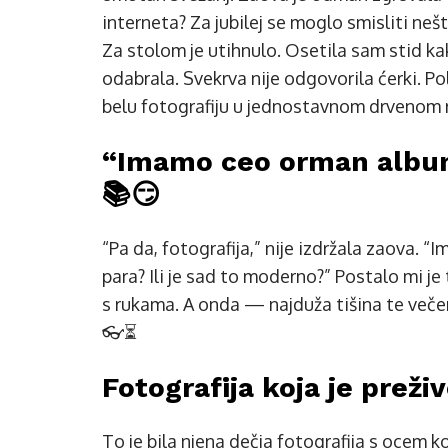
interneta? Za jubilej se moglo smisliti nešt
Za stolom je utihnulo. Osetila sam stid ka
odabrala. Svekrva nije odgovorila ćerki. Po
belu fotografiju u jednostavnom drvenom r
“Imamo ceo orman albu
📚😏
“Pa da, fotografija,” nije izdržala zaova. “
para? Ili je sad to moderno?” Postalo mi je
s rukama. A onda — najduža tišina te večer
👓⏳
Fotografija koja je preži
To je bila njena dečja fotografija s ocem k