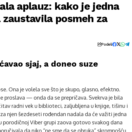
ala aplauz: kako je jedna
 zaustavila posmeh za
Podeli
ećavao sjaj, a doneo suze
. Ona je volela sve što je skupo, glasno, efektnо.
e proslava — onda da se prepričava. Svekrva je bila
av radni vek u biblioteci, zaljubljena u knjige, tišinu i
 za njen šezdeseti rođendan nadala da će važiti jedna
e u porodičnoj Viber grupi zaova gotovo svakog dana
e poručivala da niko “ne sme da se obruka” skromnošću.