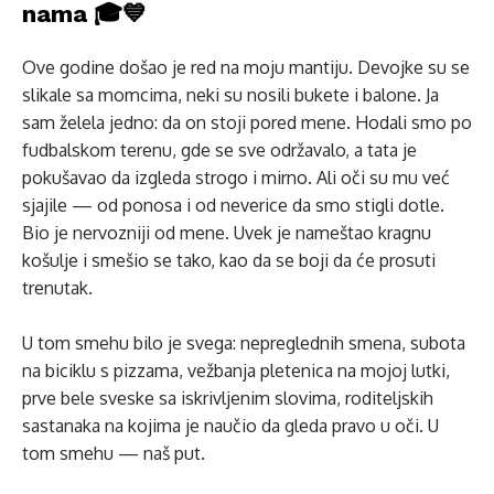
nama 🎓💙
Ove godine došao je red na moju mantiju. Devojke su se
slikale sa momcima, neki su nosili bukete i balone. Ja
sam želela jedno: da on stoji pored mene. Hodali smo po
fudbalskom terenu, gde se sve održavalo, a tata je
pokušavao da izgleda strogo i mirno. Ali oči su mu već
sjajile — od ponosa i od neverice da smo stigli dotle.
Bio je nervozniji od mene. Uvek je nameštao kragnu
košulje i smešio se tako, kao da se boji da će prosuti
trenutak.
U tom smehu bilo je svega: nepreglednih smena, subota
na biciklu s pizzama, vežbanja pletenica na mojoj lutki,
prve bele sveske sa iskrivljenim slovima, roditeljskih
sastanaka na kojima je naučio da gleda pravo u oči. U
tom smehu — naš put.