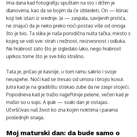
Ima dana kad fotografiju spuštam na sto i držim je
dlanovima, kao da se bojim da će izbledeti. On — klinac
koji tek izlazi iz srednje. Ja — zaspala, savijenih prstića,
ne znajući da je neko preko noći postao više od onoga
što je bio. Ta slika je naša porodična nulta tačka, mesto s
kojeg se vidi sve: strah i nežnost, neizvesnost i odluka.
Ne hrabrost zato što je izgledalo lako, nego hrabrost
uprkos tome što je sve bilo strašno.
Tata je, pričao je kasnije, u tom ramu sakrio i svoje
neuspehe. Noći kad se tresao od umora i brojio kusur.
Jutra kad je na gradilištu stiskao zube da ne zaspi stojeći.
Popodneva kad je tražio najjeftinije pelene, večeri kad je
mašio so u supi. A ipak — svaki dan je ostajao.
Učvršćivao naš život ko zna kojim noktima i parama
poslednjih snaga.
Moj maturski dan: da bude samo o