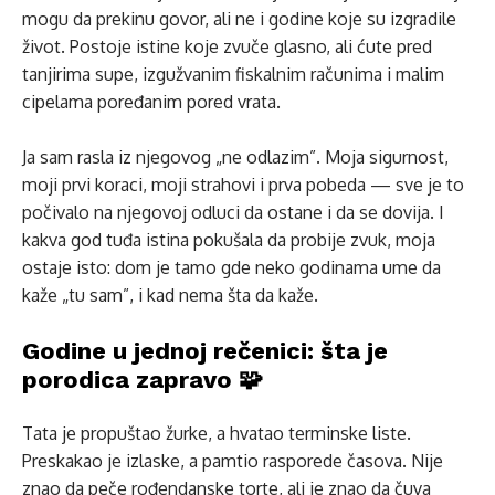
mogu da prekinu govor, ali ne i godine koje su izgradile
život. Postoje istine koje zvuče glasno, ali ćute pred
tanjirima supe, izgužvanim fiskalnim računima i malim
cipelama poređanim pored vrata.
Ja sam rasla iz njegovog „ne odlazim”. Moja sigurnost,
moji prvi koraci, moji strahovi i prva pobeda — sve je to
počivalo na njegovoj odluci da ostane i da se dovija. I
kakva god tuđa istina pokušala da probije zvuk, moja
ostaje isto: dom je tamo gde neko godinama ume da
kaže „tu sam”, i kad nema šta da kaže.
Godine u jednoj rečenici: šta je
porodica zapravo 🧩
Tata je propuštao žurke, a hvatao terminske liste.
Preskakao je izlaske, a pamtio rasporede časova. Nije
znao da peče rođendanske torte, ali je znao da čuva