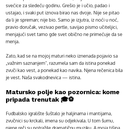
svećice za sledeću godinu. Grešio je i učio, padao i
ustajao, i svaki put iznova birao nas dvoje. Nije se pitao
da li je spreman; nije bio. Samo je izjutra, iz noći u noć,
pravio doručak, vezivao pertle, savijao pismo učiteljici,
menjajući svet tamo gde svet obično ne primećuje da se
menja.
Zato, kad se na mojoj maturi neko iznenada pojavio sa
„važnim saznanjem”, razumela sam da istina ponekad
zvuči kao vest, a ponekad kao navika. Njena rečenica bila
je vest. Naša svakodnevica — istina.
Matursko polje kao pozornica: kome
pripada trenutak 🎓⚽
Fudbalsko igralište šuštalo je haljinama i mantijama,
zvučnici su krckali, imena su odjekivala. U tom šumu,
njene reči su potražile dramatičnu muziku. A moja tišina