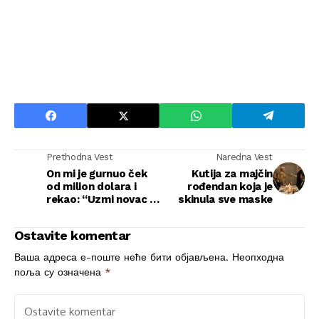
Prethodna Vest
Naredna Vest
On mi je gurnuo ček
Kutija za majčin
od milion dolara i
rođendan koja je
rekao: “Uzmi novac i
skinula sve maske
idi tiho.” Potpisala
sam razvod i izašla
Ostavite komentar
na kišu — tri meseca
kasnije zakoračila
Ваша адреса е-поште неће бити објављена.
Неопходна
sam na binu kao CEO
поља су означена
*
koji drži budućnost
njegove kompanije