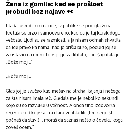
Žena iz gomile: kad se prošlost
probudi bez najave 👀
I tada, usred ceremonije, iz publike se podigla žena.
Kretala se brzo i samouvereno, kao da je taj korak dugo
vežbala. Ljudi su se razmicali, a ja nisam odmah shvatila
da ide pravo ka nama. Kad je prišla bliže, pogled joj se
zaustavio na meni. Lice joj je zadrhtalo, i prošaputala je:
„Bože moj…”
„Bože moj…”
Glas joj je zvučao kao mešavina straha, kajanja i nečega
za šta nisam imala reč. Gledala me je nekoliko sekundi
koje su se razvukle u večnost. A onda tiho izgovorila
rečenicu od koje su mi dlanovi ohladili: „Pre nego što
počneš da slaviš… moraš da saznaš nešto o čoveku koga
zoveš ocem.”