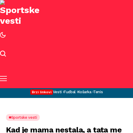
Vesti
Fudbal
Košarka
Tenis
Brzi linkovi
Sportske vesti
Kad je mama nestala, a tata me