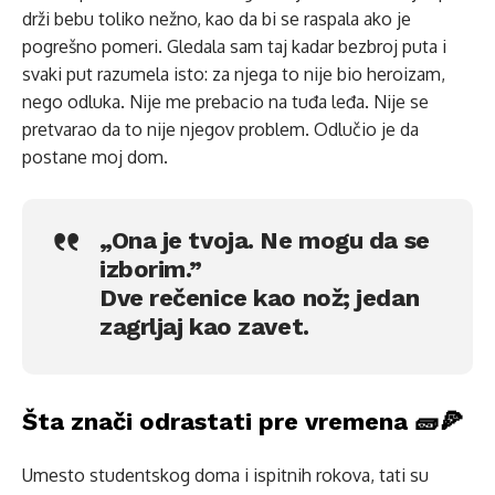
drži bebu toliko nežno, kao da bi se raspala ako je
pogrešno pomeri. Gledala sam taj kadar bezbroj puta i
svaki put razumela isto: za njega to nije bio heroizam,
nego odluka. Nije me prebacio na tuđa leđa. Nije se
pretvarao da to nije njegov problem. Odlučio je da
postane moj dom.
„Ona je tvoja. Ne mogu da se
izborim.”
Dve rečenice kao nož; jedan
zagrljaj kao zavet.
Šta znači odrastati pre vremena 🧱🍕
Umesto studentskog doma i ispitnih rokova, tati su