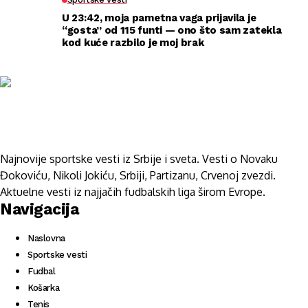
U 23:42, moja pametna vaga prijavila je
“gosta” od 115 funti — ono što sam zatekla
kod kuće razbilo je moj brak
Najnovije sportske vesti iz Srbije i sveta. Vesti o Novaku
Đokoviću, Nikoli Jokiću, Srbiji, Partizanu, Crvenoj zvezdi.
Aktuelne vesti iz najjačih fudbalskih liga širom Evrope.
Navigacija
Naslovna
Sportske vesti
Fudbal
Košarka
Tenis