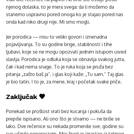
njenog dolaska, to je mera svega: da li možemo da
stanemo uspravno pored onoga ko je stajao pored nas
onda kad niko drugi nije. Mi smo mogli.
Jer porodica — nisu to veliki govori i iznenadna
pojavljivanja. To su godine brige, stabilnosti i tihe
ljubavi, koje se ne mogu opozvati jednim istupom usred
slavlja. Porodica je odluka koja se obnavlja svakog jutra,
čak i kad nema snage. To je ruka koja se pruža bez
pitanja „zašto baš ja”, i glas koji kaže: „Tu sam.” Taj glas
je bio tatin. I to je, za mene, kraj i početak svake priče.
Zaključak 🧡
Ponekad se prošlost vrati bez kucanja i pokuša da
prepiše ispisano. Ali ono što je stvarno — ne briše se
lako. Dve rečenice su nekada promenile sve; godine su
sve učinile neporecivim. Moj život je izrastao iz tatinog