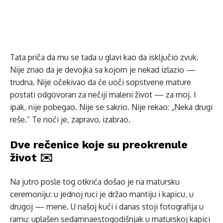
Tata priča da mu se tada u glavi kao da isključio zvuk.
Nije znao da je devojka sa kojom je nekad izlazio —
trudna. Nije očekivao da će uoči sopstvene mature
postati odgovoran za nečiji maleni život — za moj. I
ipak, nije pobegao. Nije se sakrio. Nije rekao: „Neka drugi
reše.” Te noći je, zapravo, izabrao.
Dve rečenice koje su preokrenule
život ✉️
Na jutro posle tog otkrića došao je na matursku
ceremoniju: u jednoj ruci je držao mantiju i kapicu, u
drugoj — mene. U našoj kući i danas stoji fotografija u
ramu: uplašen sedamnaestogodišnjak u maturskoj kapici