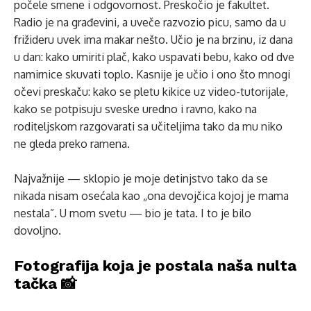
počele smene i odgovornost. Preskočio je fakultet.
Radio je na građevini, a uveče razvozio picu, samo da u
frižideru uvek ima makar nešto. Učio je na brzinu, iz dana
u dan: kako umiriti plač, kako uspavati bebu, kako od dve
namirnice skuvati toplo. Kasnije je učio i ono što mnogi
očevi preskaču: kako se pletu kikice uz video-tutorijale,
kako se potpisuju sveske uredno i ravno, kako na
roditeljskom razgovarati sa učiteljima tako da mu niko
ne gleda preko ramena.
Najvažnije — sklopio je moje detinjstvo tako da se
nikada nisam osećala kao „ona devojčica kojoj je mama
nestala”. U mom svetu — bio je tata. I to je bilo
dovoljno.
Fotografija koja je postala naša nulta
tačka 📸