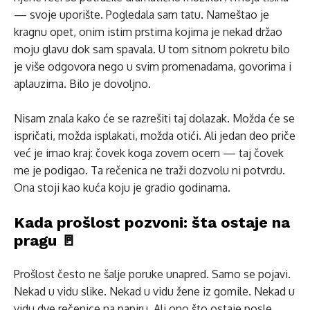
— svoje uporište. Pogledala sam tatu. Nameštao je
kragnu opet, onim istim prstima kojima je nekad držao
moju glavu dok sam spavala. U tom sitnom pokretu bilo
je više odgovora nego u svim promenadama, govorima i
aplauzima. Bilo je dovoljno.
Nisam znala kako će se razrešiti taj dolazak. Možda će se
ispričati, možda isplakati, možda otići. Ali jedan deo priče
već je imao kraj: čovek koga zovem ocem — taj čovek
me je podigao. Ta rečenica ne traži dozvolu ni potvrdu.
Ona stoji kao kuća koju je gradio godinama.
Kada prošlost pozvoni: šta ostaje na
pragu 🚪
Prošlost često ne šalje poruke unapred. Samo se pojavi.
Nekad u vidu slike. Nekad u vidu žene iz gomile. Nekad u
vidu dve rečenice na papiru. Ali ono što ostaje posle