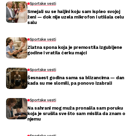
Sportske vesti
Smejali su se haljini koju sam ispleo svojoj
ženi — dok nije uzela mikrofon i utišala celu
salu
Sportske vesti
Zlatna spona koja je premostila izgubljene
godine i vratila ćerku majci
Sportske vesti
Šesnaest godina sama sa blizancima — dan
kada su me slomili, pa ponovo izabrali
Sportske vesti
Na sahrani mog muža pronašla sam poruku
koja je srušila sve što sam mislila da znam o
njemu
Sportske vesti