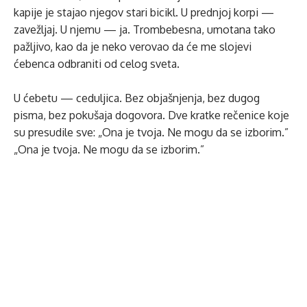
kapije je stajao njegov stari bicikl. U prednjoj korpi —
zavežljaj. U njemu — ja. Trombebesna, umotana tako
pažljivo, kao da je neko verovao da će me slojevi
ćebenca odbraniti od celog sveta.
U ćebetu — ceduljica. Bez objašnjenja, bez dugog
pisma, bez pokušaja dogovora. Dve kratke rečenice koje
su presudile sve: „Ona je tvoja. Ne mogu da se izborim.”
„Ona je tvoja. Ne mogu da se izborim.”