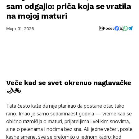
sam odgajio: priča koja se vratila
na mojoj maturi
Март 31, 2026
Podeli
Veče kad se svet okrenuo naglavačke
🌙🚲
Tata često kaže da nije planirao da postane otac tako
rano. Imao je samo sedamnaest godina — vreme kad se
obično razmišlja o maturi, prijateljima i velikim snovima,
a ne o pelenama i noćima bez sna. Ali jedne večeri, posle
kasne smene, sve se prelomilo u jednom kadru: kod