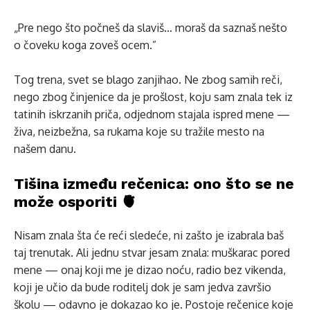
„Pre nego što počneš da slaviš… moraš da saznaš nešto
o čoveku koga zoveš ocem.”
Tog trena, svet se blago zanjihao. Ne zbog samih reči,
nego zbog činjenice da je prošlost, koju sam znala tek iz
tatinih iskrzanih priča, odjednom stajala ispred mene —
živa, neizbežna, sa rukama koje su tražile mesto na
našem danu.
Tišina između rečenica: ono što se ne
može osporiti 🫀
Nisam znala šta će reći sledeće, ni zašto je izabrala baš
taj trenutak. Ali jednu stvar jesam znala: muškarac pored
mene — onaj koji me je dizao noću, radio bez vikenda,
koji je učio da bude roditelj dok je sam jedva završio
školu — odavno je dokazao ko je. Postoje rečenice koje