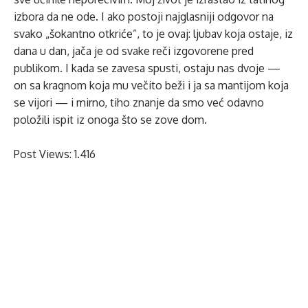
izbora da ne ode. I ako postoji najglasniji odgovor na
svako „šokantno otkriće”, to je ovaj: ljubav koja ostaje, iz
dana u dan, jača je od svake reči izgovorene pred
publikom. I kada se zavesa spusti, ostaju nas dvoje —
on sa kragnom koja mu večito beži i ja sa mantijom koja
se vijori — i mirno, tiho znanje da smo već odavno
položili ispit iz onoga što se zove dom.
Post Views:
1.416