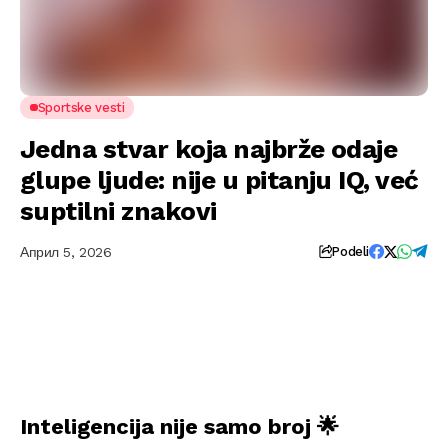
Sportske vesti
Jedna stvar koja najbrže odaje
glupe ljude: nije u pitanju IQ, već
suptilni znakovi
Април 5, 2026
Podeli
Inteligencija nije samo broj 🌟