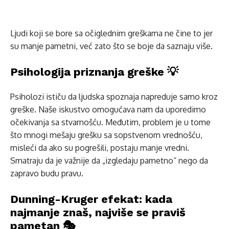
Ljudi koji se bore sa očiglednim greškama ne čine to jer
su manje pametni, već zato što se boje da saznaju više.
Psihologija priznanja greške 💡
Psiholozi ističu da ljudska spoznaja napreduje samo kroz
greške. Naše iskustvo omogućava nam da uporedimo
očekivanja sa stvarnošću. Međutim, problem je u tome
što mnogi mešaju grešku sa sopstvenom vrednošću,
misleći da ako su pogrešili, postaju manje vredni.
Smatraju da je važnije da „izgledaju pametno“ nego da
zapravo budu pravu.
Dunning-Kruger efekat: kada
najmanje znaš, najviše se praviš
pametan 🎭