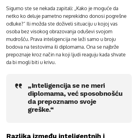
Sigurno ste se nekada zapitali: „Kako je moguće da
netko ko deluje pametno neprekidno donosi pogrešne
odluke?“ Ili možda ste doživeli situaciju u kojoj vas
osoba bez visokog obrazovanja oduševi svojom
mudrošću. Prava inteligencija ne leži samo u broju
bodova na testovima ili diplomama. Ona se najbrže
prepoznaje kroz način na koji ljudi reaguju kada shvate
da bi mogli biti u krivu.
„Inteligencija se ne meri
diplomama, već sposobnošću
da prepoznamo svoje
greške.“
Razlika između inteligentnih i