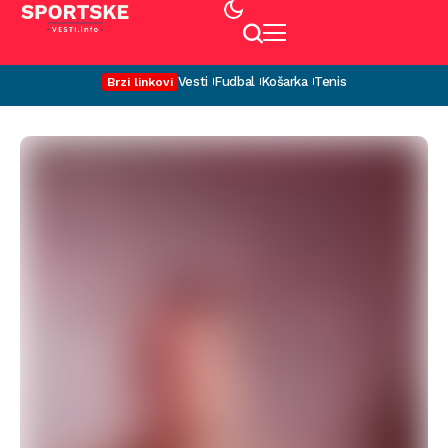
Vesti
Fudbal
Košarka
Tenis
Brzi linkovi