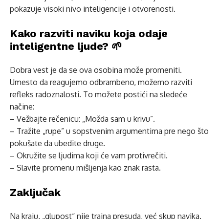
pokazuje visoki nivo inteligencije i otvorenosti.
Kako razviti naviku koja odaje
inteligentne ljude? 🌱
Dobra vest je da se ova osobina može promeniti.
Umesto da reagujemo odbrambeno, možemo razviti
refleks radoznalosti. To možete postići na sledeće
načine:
– Vežbajte rečenicu: „Možda sam u krivu”.
– Tražite „rupe” u sopstvenim argumentima pre nego što
pokušate da ubedite druge.
– Okružite se ljudima koji će vam protivrečiti.
– Slavite promenu mišljenja kao znak rasta.
Zaključak
Na kraju, „glupost“ nije trajna presuda, već skup navika.