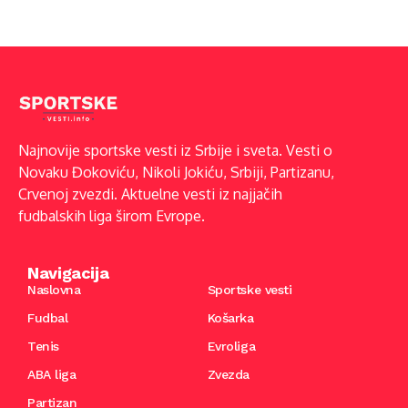
Najnovije sportske vesti iz Srbije i sveta. Vesti o
Novaku Đokoviću, Nikoli Jokiću, Srbiji, Partizanu,
Crvenoj zvezdi. Aktuelne vesti iz najjačih
fudbalskih liga širom Evrope.
Navigacija
Naslovna
Sportske vesti
Fudbal
Košarka
Tenis
Evroliga
ABA liga
Zvezda
Partizan