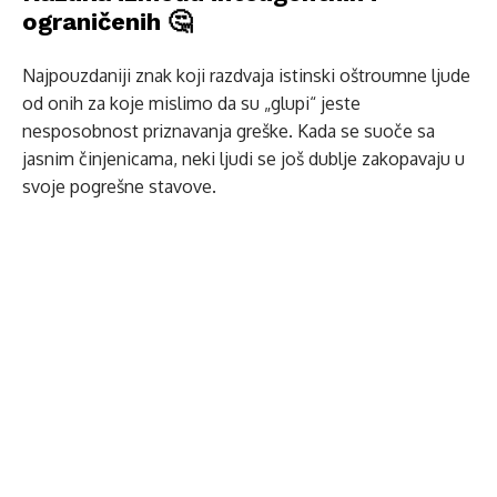
ograničenih 🤔
Najpouzdaniji znak koji razdvaja istinski oštroumne ljude
od onih za koje mislimo da su „glupi“ jeste
nesposobnost priznavanja greške. Kada se suoče sa
jasnim činjenicama, neki ljudi se još dublje zakopavaju u
svoje pogrešne stavove.