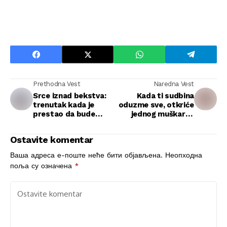
Prethodna Vest
Naredna Vest
Srce iznad bekstva:
Kada ti sudbina
trenutak kada je
oduzme sve, otkriće
prestao da bude
jednog muškarca
samo “osumnjičeni”
promeni sve
Ostavite komentar
Ваша адреса е-поште неће бити објављена.
Неопходна
поља су означена
*