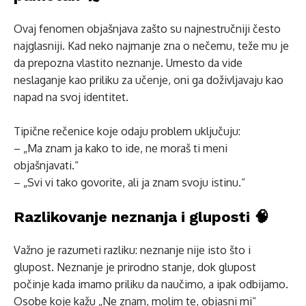
Ovaj fenomen objašnjava zašto su najnestručniji često
najglasniji. Kad neko najmanje zna o nečemu, teže mu je
da prepozna vlastito neznanje. Umesto da vide
neslaganje kao priliku za učenje, oni ga doživljavaju kao
napad na svoj identitet.
Tipične rečenice koje odaju problem uključuju:
– „Ma znam ja kako to ide, ne moraš ti meni
objašnjavati.“
– „Svi vi tako govorite, ali ja znam svoju istinu.“
Razlikovanje neznanja i gluposti 🧠
Važno je razumeti razliku: neznanje nije isto što i
glupost. Neznanje je prirodno stanje, dok glupost
počinje kada imamo priliku da naučimo, a ipak odbijamo.
Osobe koje kažu „Ne znam, molim te, objasni mi“