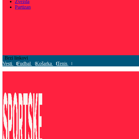
Zvezda
Partizan
Brzi linkovi
Vesti
Fudbal
Košarka
Tenis