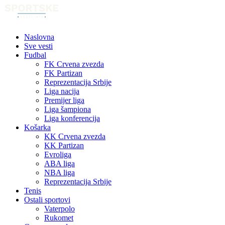
Naslovna
Sve vesti
Fudbal
FK Crvena zvezda
FK Partizan
Reprezentacija Srbije
Liga nacija
Premijer liga
Liga šampiona
Liga konferencija
Košarka
KK Crvena zvezda
KK Partizan
Evroliga
ABA liga
NBA liga
Reprezentacija Srbije
Tenis
Ostali sportovi
Vaterpolo
Rukomet