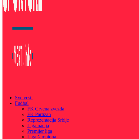
Sve vesti
Fudbal
FK Crvena zvezda
FK Partizan
Reprezentacija Srbije
Liga nacija
Premijer liga
Liga šampiona