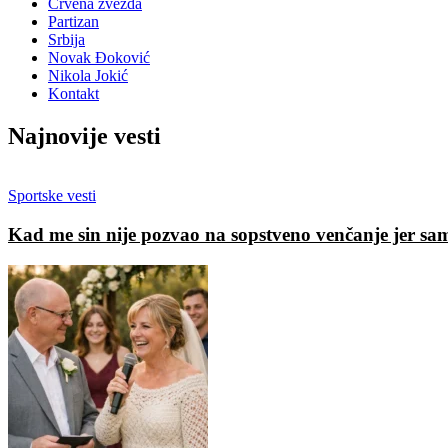
Crvena zvezda
Partizan
Srbija
Novak Đoković
Nikola Jokić
Kontakt
Najnovije vesti
Sportske vesti
Kad me sin nije pozvao na sopstveno venčanje jer sa