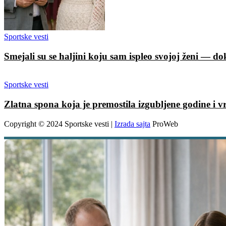
Sportske vesti
Smejali su se haljini koju sam ispleo svojoj ženi — dok
Sportske vesti
Zlatna spona koja je premostila izgubljene godine i v
Copyright © 2024 Sportske vesti |
Izrada sajta
ProWeb