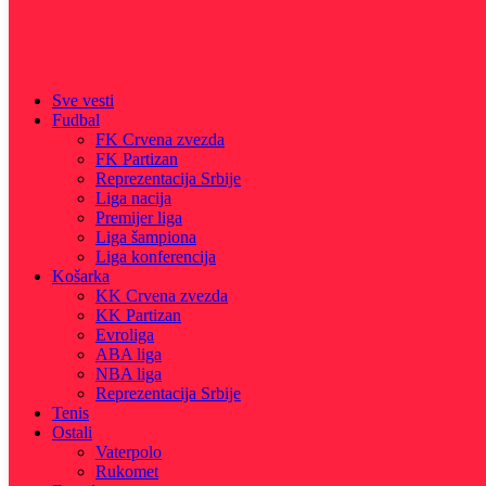
Sve vesti
Fudbal
FK Crvena zvezda
FK Partizan
Reprezentacija Srbije
Liga nacija
Premijer liga
Liga šampiona
Liga konferencija
Košarka
KK Crvena zvezda
KK Partizan
Evroliga
ABA liga
NBA liga
Reprezentacija Srbije
Tenis
Ostali
Vaterpolo
Rukomet