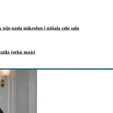
 nije uzela mikrofon i utišala celu salu
ratila ćerku majci