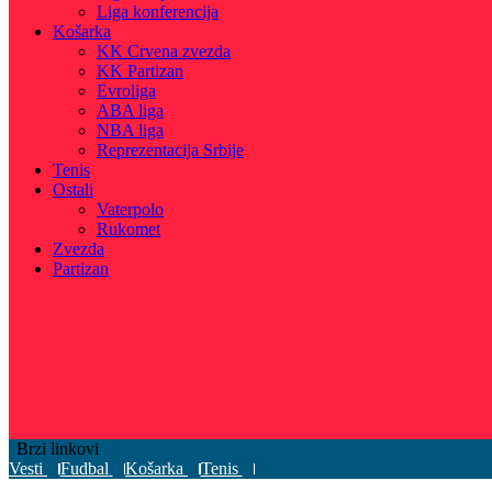
Liga konferencija
Košarka
KK Crvena zvezda
KK Partizan
Evroliga
ABA liga
NBA liga
Reprezentacija Srbije
Tenis
Ostali
Vaterpolo
Rukomet
Zvezda
Partizan
Brzi linkovi
Vesti
Fudbal
Košarka
Tenis