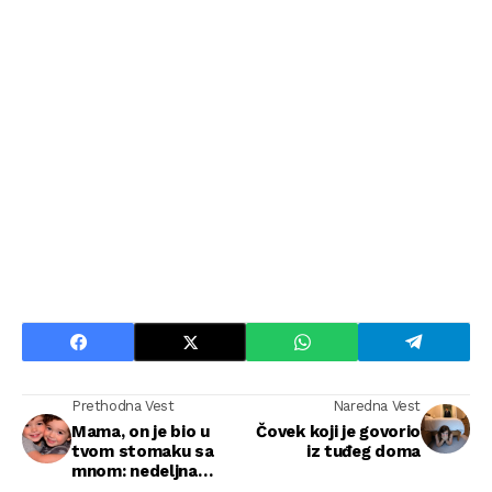
Prethodna Vest
Naredna Vest
Mama, on je bio u
Čovek koji je govorio
tvom stomaku sa
iz tuđeg doma
mnom: nedeljna
šetnja koja je otvorila