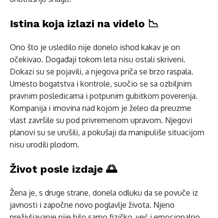
Istina koja izlazi na videlo 📉
Ono što je usledilo nije donelo ishod kakav je on
očekivao. Događaji tokom leta nisu ostali skriveni.
Dokazi su se pojavili, a njegova priča se brzo raspala.
Umesto bogatstva i kontrole, suočio se sa ozbiljnim
pravnim posledicama i potpunim gubitkom poverenja.
Kompanija i imovina nad kojom je želeo da preuzme
vlast završile su pod privremenom upravom. Njegovi
planovi su se urušili, a pokušaji da manipuliše situacijom
nisu urodili plodom.
Život posle izdaje 🌅
Žena je, s druge strane, donela odluku da se povuče iz
javnosti i započne novo poglavlje života. Njeno
preživljavanje nije bilo samo fizičko, već i emocionalno.