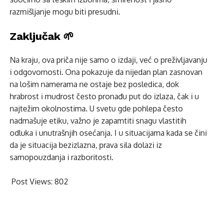
razmišljanje mogu biti presudni.
Zaključak 🌱
Na kraju, ova priča nije samo o izdaji, već o preživljavanju
i odgovornosti. Ona pokazuje da nijedan plan zasnovan
na lošim namerama ne ostaje bez posledica, dok
hrabrost i mudrost često pronađu put do izlaza, čak i u
najtežim okolnostima. U svetu gde pohlepa često
nadmašuje etiku, važno je zapamtiti snagu vlastitih
odluka i unutrašnjih osećanja. I u situacijama kada se čini
da je situacija bezizlazna, prava sila dolazi iz
samopouzdanja i razboritosti.
Post Views:
802