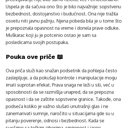
Uspela je da sačuva ono što je bilo najvažnije: sopstvenu
bezbednost, dostojanstvo i budućnost. Ona nije tražila
osvetu niti javnu pažnju. Njena pobeda bila je u tome što
je prepoznala opasnost na vreme i donela prave odluke.
Muškarac koji ju je potcenio ostao je sam sa
posledicama svojih postupaka.
Pouka ove priče 📖
Ova priča služi kao snažan podsetnik da pohlepa često
zaslepljuje, a da pokušaji kontrole i manipulacije mogu
imati suprotan efekat. Prava snaga ne leži u sili, već u
sposobnosti da se razmišlja unapred, da se prepozna
opasnost i da se zaštite sopstvene granice. Takođe, ona
podseća koliko je važno slušati unutrašnji glas i ne
zanemarivati sumnje, naročito u situacijama gde su u
pitanju poverenje, odnosi i bezbednost. Kada se
suočimo sa teškim izborima, smirenost i jasno