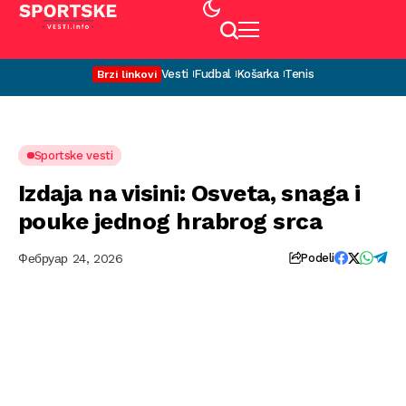
Vesti
Fudbal
Košarka
Tenis
Brzi linkovi
Sportske vesti
Izdaja na visini: Osveta, snaga i
pouke jednog hrabrog srca
Фебруар 24, 2026
Podeli