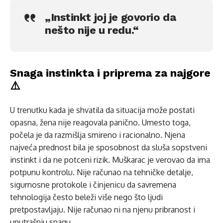
„Instinkt joj je govorio da
nešto nije u redu.“
Snaga instinkta i priprema za najgore
⚠️
U trenutku kada je shvatila da situacija može postati
opasna, žena nije reagovala panično. Umesto toga,
počela je da razmišlja smireno i racionalno. Njena
najveća prednost bila je sposobnost da sluša sopstveni
instinkt i da ne potceni rizik. Muškarac je verovao da ima
potpunu kontrolu. Nije računao na tehničke detalje,
sigurnosne protokole i činjenicu da savremena
tehnologija često beleži više nego što ljudi
pretpostavljaju. Nije računao ni na njenu pribranost i
unutrašnju snagu.