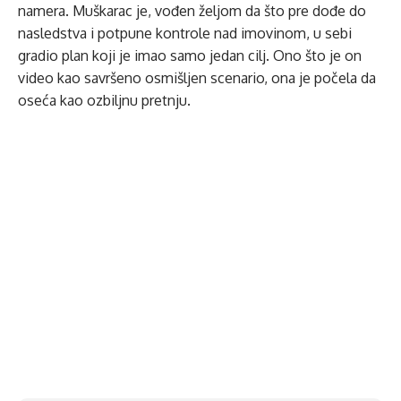
namera. Muškarac je, vođen željom da što pre dođe do
nasledstva i potpune kontrole nad imovinom, u sebi
gradio plan koji je imao samo jedan cilj. Ono što je on
video kao savršeno osmišljen scenario, ona je počela da
oseća kao ozbiljnu pretnju.