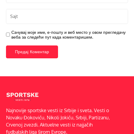
Сачувај моје име, е-пошту и веб место у овом прегледачу
веба за следећи пут када коментаришем.
Najnovije sportske vesti iz Srbije i sveta. Vesti o
Novaku Đokoviću, Nikoli Jokiću, Srbiji, Partizanu,
Crvenoj zvezdi. Aktuelne vesti iz najjačih
fudbalskih liga širom Evrope.