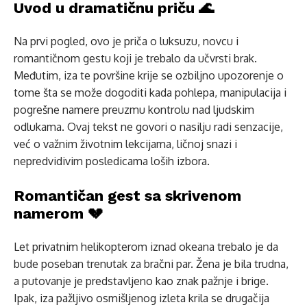
Uvod u dramatičnu priču 🌊
Na prvi pogled, ovo je priča o luksuzu, novcu i
romantičnom gestu koji je trebalo da učvrsti brak.
Međutim, iza te površine krije se ozbiljno upozorenje o
tome šta se može dogoditi kada pohlepa, manipulacija i
pogrešne namere preuzmu kontrolu nad ljudskim
odlukama. Ovaj tekst ne govori o nasilju radi senzacije,
već o važnim životnim lekcijama, ličnoj snazi i
nepredvidivim posledicama loših izbora.
Romantičan gest sa skrivenom
namerom 💔
Let privatnim helikopterom iznad okeana trebalo je da
bude poseban trenutak za bračni par. Žena je bila trudna,
a putovanje je predstavljeno kao znak pažnje i brige.
Ipak, iza pažljivo osmišljenog izleta krila se drugačija