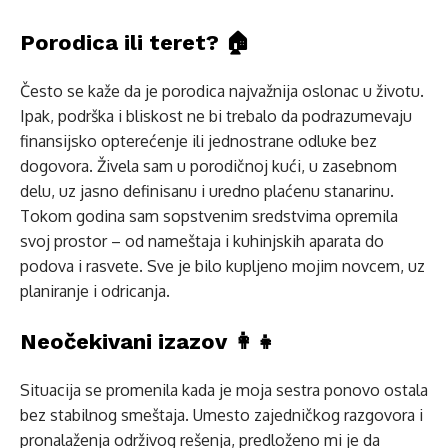
Porodica ili teret? 🏠
Često se kaže da je porodica najvažnija oslonac u životu.
Ipak, podrška i bliskost ne bi trebalo da podrazumevaju
finansijsko opterećenje ili jednostrane odluke bez
dogovora. Živela sam u porodičnoj kući, u zasebnom
delu, uz jasno definisanu i uredno plaćenu stanarinu.
Tokom godina sam sopstvenim sredstvima opremila
svoj prostor – od nameštaja i kuhinjskih aparata do
podova i rasvete. Sve je bilo kupljeno mojim novcem, uz
planiranje i odricanja.
Neočekivani izazov 👩‍👧
Situacija se promenila kada je moja sestra ponovo ostala
bez stabilnog smeštaja. Umesto zajedničkog razgovora i
pronalaženja održivog rešenja, predloženo mi je da