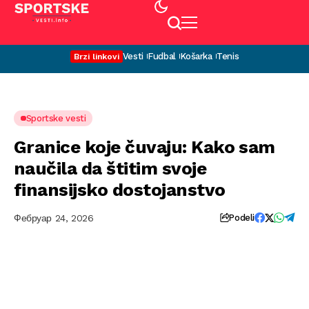
Vesti
Fudbal
Košarka
Tenis
Brzi linkovi
Sportske vesti
Granice koje čuvaju: Kako sam
naučila da štitim svoje
finansijsko dostojanstvo
Фебруар 24, 2026
Podeli