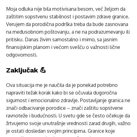
Moja odluka nije bila motivisana besom, već željom da
zaštitim sopstvenu stabilnost i postavim zdrave granice.
Verujem da porodična podrška treba da bude zasnovana
na međusobnom poštovanju, a ne na podrazumevanju ili
pritisku. Danas živim samostalno i mirno, sa jasnim
finansijskim planom i većom svešću o važnosti lične
odgovornosti.
Zaključak 💪
Ova situacija me je naučila da je ponekad potrebno
napraviti težak korak kako bi se očuvala dugoročna
sigurnost i emocionalno zdravlje. Postavljanje granica ne
znači odbacivanje porodice – znači zaštitu sopstvene
ravnoteže i budućnosti. U svetu gde se često očekuje da
žrtvujemo svoje unutrašnje vrednosti zarad drugih, važno
je ostati dosledan svojim principima. Granice koje