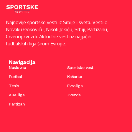
Najnovije sportske vesti iz Srbije i sveta. Vesti o
Novaku Đokoviću, Nikoli Jokiću, Srbiji, Partizanu,
Crvenoj zvezdi. Aktuelne vesti iz najjačih
fudbalskih liga širom Evrope.
Navigacija
Naslovna
Sportske vesti
Fudbal
Košarka
Tenis
Evroliga
ABA liga
Zvezda
Partizan