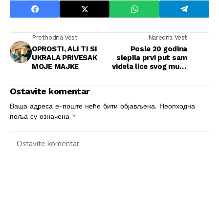
Prethodna Vest
Naredna Vest
OPROSTI, ALI TI SI
Posle 20 godina
UKRALA PRIVESAK
slepila prvi put sam
MOJE MAJKE
videla lice svog muža
— i otkrila da je
oduvek skrivao istinu
Ostavite komentar
Ваша адреса е-поште неће бити објављена.
Неопходна
поља су означена
*