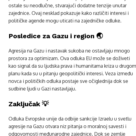
ostale su neodlučne, stvarajući dodatne tenzije unutar
zajednice. Ovaj nesklad pokazuje kako različiti interesi i
političke agende mogu uticati na zajedničke odluke.
Posledice za Gazu i region 🌏
Agresija na Gazu i nastavak sukoba ne ostavljaju mnogo
prostora za optimizam. Ova odluka EU može se doživeti
kao signal da su ljudska prava i humanitarna kriza u drugo
planu kada su u pitanju geopolitički interesi. Veza između
novca i političkih odluka postaje sve očiglednija dok se
sudbine ljudi u Gazi nastavljaju.
Zaključak 💡
Odluka Evropske unije da odbije sankcije Izraelu u svetlu
agresije na Gazu otvara niz pitanja o moralnoj savesti i
odgovornosti međunarodne zajednice. Dok se zemlje