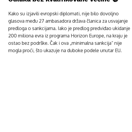
Kako su izjavili evropski diplomati, nije bilo dovoljno
glasova među 27 ambasadora država članica za usvajanje
predloga o sankcijama. Iako je predlog predviđao ukidanje
200 miliona evra iz programa Horizon Europe, na kraju je
ostao bez podrške. Čak i ova „minimalna sankcija“ nije
mogla proći, što ukazuje na duboke podele unutar EU.