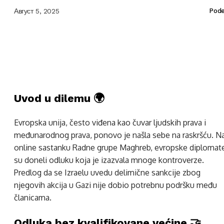
Август 5, 2025
Pode
Uvod u dilemu 🌍
Evropska unija, često viđena kao čuvar ljudskih prava i
međunarodnog prava, ponovo je našla sebe na raskršću. N
online sastanku Radne grupe Maghreb, evropske diplomat
su doneli odluku koja je izazvala mnoge kontroverze.
Predlog da se Izraelu uvedu delimične sankcije zbog
njegovih akcija u Gazi nije dobio potrebnu podršku među
članicama.
Odluka bez kvalifikovane većine 🤝