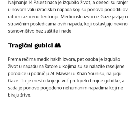
Najmanje 14 Palestinaca je izgubilo život, a deseci su ranje
u novom valu izraelskih napada koji su ponovo pogodili o
ratom razorenu teritoriju. Medicinski izvori iz Gaze javljaju
stravičnim posledicama ovih napada, koji ostavljaju nevino
stanovništvo bez zaštite i nade.
Tragični gubici 👥
Prema rečima medicinskih izvora, pet osoba je izgubilo
život u napadu na šatore u kojima su se nalazile raseljene
porodice u području Al-Mawasi u Khan Younisu, na jugu
Gaze. To je mesto koje je već pretrpelo brojne gubitke, a
sada je ponovo pogođeno nehumanim napadima koji ne
biraju žrtve.