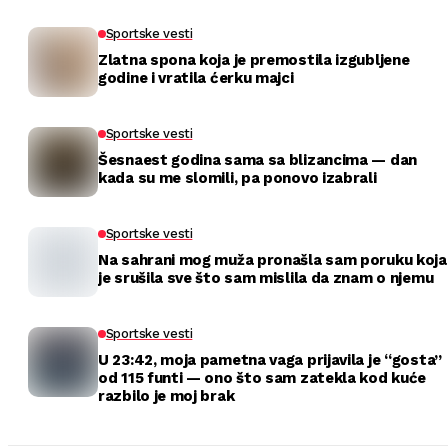
Sportske vesti
Zlatna spona koja je premostila izgubljene
godine i vratila ćerku majci
Sportske vesti
Šesnaest godina sama sa blizancima — dan
kada su me slomili, pa ponovo izabrali
Sportske vesti
Na sahrani mog muža pronašla sam poruku koja
je srušila sve što sam mislila da znam o njemu
Sportske vesti
U 23:42, moja pametna vaga prijavila je “gosta”
od 115 funti — ono što sam zatekla kod kuće
razbilo je moj brak