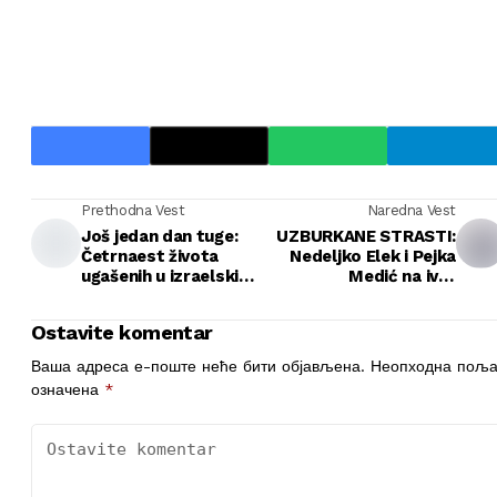
Prethodna Vest
Naredna Vest
Još jedan dan tuge:
UZBURKANE STRASTI:
Četrnaest života
Nedeljko Elek i Pejka
ugašenih u izraelskim
Medić na ivici
napadima na Gazu
huškačkog incidenta
Ostavite komentar
Ваша адреса е-поште неће бити објављена.
Неопходна поља
означена
*