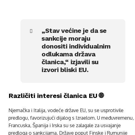
„Stav većine je da se
sankcije moraju
donositi individualnim
odlukama država
članica,“ izjavili su
izvori bliski EU.
Različiti interesi članica EU 🌐
Njemačka i Italija, vodeće države EU, su se usprotivile
predlogu, favorizujući dijalog s Izraelom. U međuvremenu,
Francuska, Španija i Irska su se zalagale za usvajanje
predloga o sankcijama. Države poput Finske i Rumunije