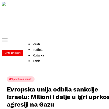
Vesti
Fudbal
Brzi linkovi
Košarka
Tenis
Sportske vesti
Evropska unija odbila sankcije
Izraelu: Milioni i dalje u igri uprko
agresiji na Gazu