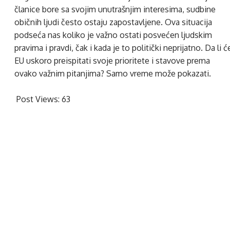
članice bore sa svojim unutrašnjim interesima, sudbine
običnih ljudi često ostaju zapostavljene. Ova situacija
podseća nas koliko je važno ostati posvećen ljudskim
pravima i pravdi, čak i kada je to politički neprijatno. Da li ć
EU uskoro preispitati svoje prioritete i stavove prema
ovako važnim pitanjima? Samo vreme može pokazati.
Post Views:
63