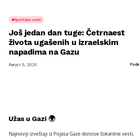
Sportske vesti
Još jedan dan tuge: Četrnaest
života ugašenih u izraelskim
napadima na Gazu
Август 5, 2025
Pode
Užas u Gazi 🌍
Najnoviji izveštaji iz Pojasa Gaze donose šokantne vesti.