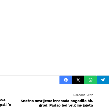
Naredna Vest
Sve
Snažno nevrijeme iznenada pogodilo bh.
pali "u
grad: Padao led veličine jajeta