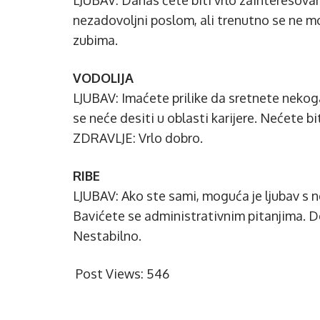
LJUBAV: Danas ćete biti vrlo zainteresovan
nezadovoljni poslom, ali trenutno se ne 
zubima.
VODOLIJA
LJUBAV: Imaćete prilike da sretnete neko
se neće desiti u oblasti karijere. Nećete b
ZDRAVLJE: Vrlo dobro.
RIBE
LJUBAV: Ako ste sami, moguća je ljubav s 
Bavićete se administrativnim pitanjima. 
Nestabilno.
Post Views:
546