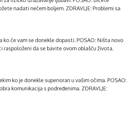
i za fizičko izražavanje ljubavi. POSAO: Bićete
možete nadati nečem boljem. ZDRAVLJE: Problemi sa
ga ko će vam se donekle dopasti. POSAO: Ništa novo
iti raspoloženi da se bavite ovom oblašću života.
nekim ko je donekle superioran u vašim očima. POSAO:
Dobra komunikacija s podređenima. ZDRAVLJE: