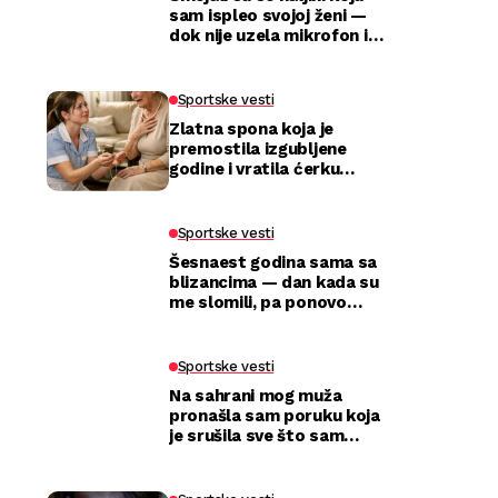
sam ispleo svojoj ženi —
dok nije uzela mikrofon i
utišala celu salu
Sportske vesti
Zlatna spona koja je
premostila izgubljene
godine i vratila ćerku
majci
Sportske vesti
Šesnaest godina sama sa
blizancima — dan kada su
me slomili, pa ponovo
izabrali
Sportske vesti
Na sahrani mog muža
pronašla sam poruku koja
je srušila sve što sam
mislila da znam o njemu