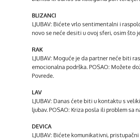
BLIZANCI
LJUBAV: Bićete vrlo sentimentalni i raspo
novo se neće desiti u ovoj sferi, osim što
RAK
LJUBAV: Moguće je da partner neće biti ras
emocionalna podrška. POSAO: Možete doživ
Povrede.
LAV
LJUBAV: Danas ćete biti u kontaktu s velik
ljubav. POSAO: Kriza posla ili problem sa
DEVICA
LJUBAV: Bićete komunikativni, pristupačni i