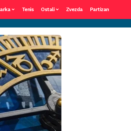
arka
Tenis
Ostali
Zvezda
Partizan