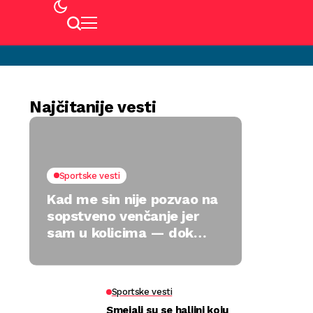
Najčitanije vesti
Sportske vesti
Kad me sin nije pozvao na
sopstveno venčanje jer
sam u kolicima — dok
jedan poklon nije sve
preokrenuo
Sportske vesti
Smejali su se haljini koju