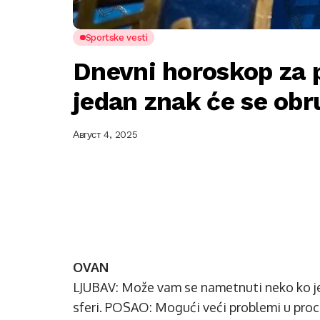
Sportske vesti
Dnevni horoskop za p
jedan znak će se ob
Август 4, 2025
OVAN
LJUBAV: Može vam se nametnuti neko ko je 
sferi. POSAO: Mogući veći problemi u pro