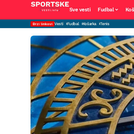
Sve vesti
Fudbal
Koš
Vesti
Fudbal
Košarka
Tenis
Brzi linkovi