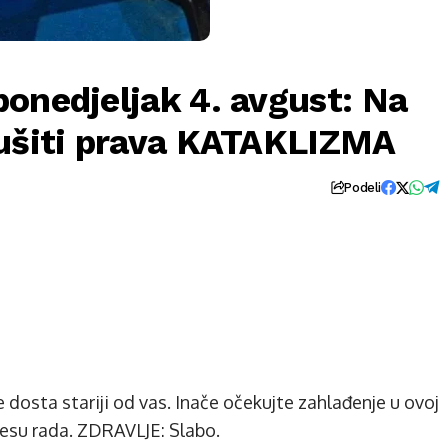
onedjeljak 4. avgust: Na
rušiti prava KATAKLIZMA
Podeli
dosta stariji od vas. Inače očekujte zahlađenje u ovoj
cesu rada. ZDRAVLJE: Slabo.