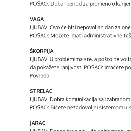
POSAO: Dobar period za promenu u karijeri
VAGA
LJUBAV: Ovo će biti nepovoljan dan za one ko
POSAO: Možete imati administrativne tešk
ŠKORPIJA
LJUBAV: U problemima ste, a pošto ne volite
da pokažete ranjivost. POSAO: Imaćete pot
Povreda.
STRELAC
LJUBAV: Dobra komunikacija sa izabranom o
POSAO: Bićete nezadovoljni sistemom u ko
JARAC