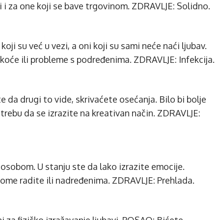
 i za one koji se bave trgovinom. ZDRAVLJE: Solidno.
ji su već u vezi, a oni koji su sami neće naći ljubav.
oće ili probleme s podređenima. ZDRAVLJE: Infekcija.
 da drugi to vide, skrivaćete osećanja. Bilo bi bolje
rebu da se izrazite na kreativan način. ZDRAVLJE:
sobom. U stanju ste da lako izrazite emocije.
me radite ili nadređenima. ZDRAVLJE: Prehlada.