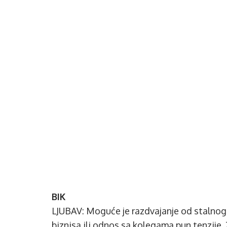
BIK
LJUBAV: Moguće je razdvajanje od stalnog
biznisa ili odnos sa kolegama pun tenzije