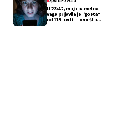
Sportske vesti
U 23:42, moja pametna
vaga prijavila je “gosta”
od 115 funti — ono što
sam zatekla kod kuće
razbilo je moj brak