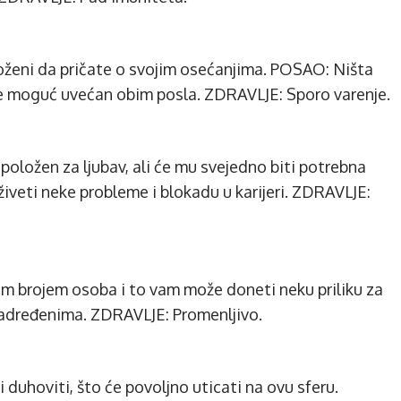
loženi da pričate o svojim osećanjima. POSAO: Ništa
 je moguć uvećan obim posla. ZDRAVLJE: Sporo varenje.
položen za ljubav, ali će mu svejedno biti potrebna
eti neke probleme i blokadu u karijeri. ZDRAVLJE:
im brojem osoba i to vam može doneti neku priliku za
 nadređenima. ZDRAVLJE: Promenljivo.
 duhoviti, što će povoljno uticati na ovu sferu.