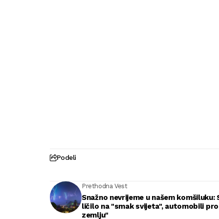
Podeli
Prethodna Vest
Snažno nevrijeme u našem komšiluku: 
ličilo na "smak svijeta", automobili pro
zemlju"