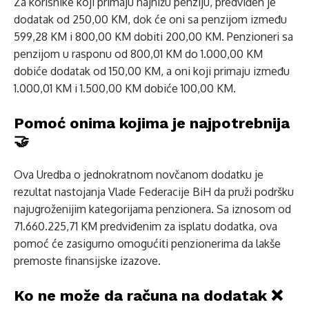
Za korisnike koji primaju najnižu penziju, predviđen je
dodatak od 250,00 KM, dok će oni sa penzijom između
599,28 KM i 800,00 KM dobiti 200,00 KM. Penzi­oneri sa
penzijom u rasponu od 800,01 KM do 1.000,00 KM
dobiće dodatak od 150,00 KM, a oni koji primaju između
1.000,01 KM i 1.500,00 KM dobiće 100,00 KM.
Pomoć onima kojima je najpotrebnija
🤝
Ova Uredba o jednokratnom novčanom dodatku je
rezultat nastojanja Vlade Federacije BiH da pruži podršku
najugroženijim kategorijama penzionera. Sa iznosom od
71.660.225,71 KM predviđenim za isplatu dodatka, ova
pomoć će zasigurno omogućiti penzionerima da lakše
premoste finansijske izazove.
Ko ne može da računa na dodatak ❌