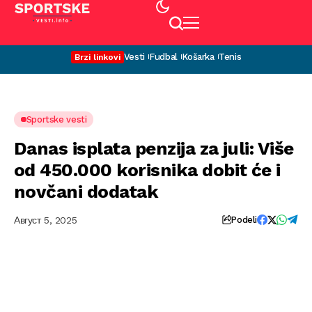
Vesti
Fudbal
Košarka
Tenis
Brzi linkovi
Sportske vesti
Danas isplata penzija za juli: Više
od 450.000 korisnika dobit će i
novčani dodatak
Август 5, 2025
Podeli