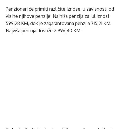
Penzi­oneri će primiti različite iznose, u zavisnosti od
visine njihove penzije. Najniža penzija za jul iznosi
599,28 KM, dok je zagarantovana penzija 715,21 KM.
Najviša penzija dostiže 2.996,40 KM.