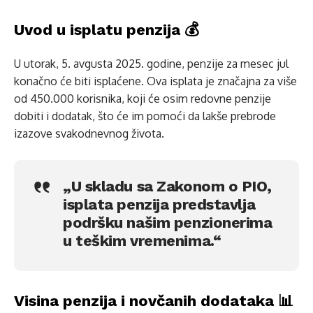
Uvod u isplatu penzija 💰
U utorak, 5. avgusta 2025. godine, penzije za mesec jul
konačno će biti isplaćene. Ova isplata je značajna za više
od 450.000 korisnika, koji će osim redovne penzije
dobiti i dodatak, što će im pomoći da lakše prebrode
izazove svakodnevnog života.
„U skladu sa Zakonom o PIO,
isplata penzija predstavlja
podršku našim penzionerima
u teškim vremenima.“
Visina penzija i novčanih dodataka 📊