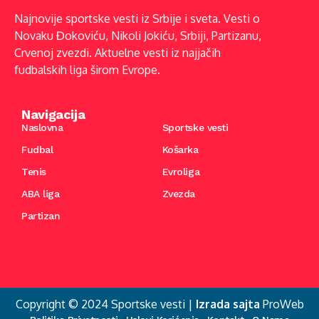
Najnovije sportske vesti iz Srbije i sveta. Vesti o
Novaku Đokoviću, Nikoli Jokiću, Srbiji, Partizanu,
Crvenoj zvezdi. Aktuelne vesti iz najjačih
fudbalskih liga širom Evrope.
Navigacija
Naslovna
Sportske vesti
Fudbal
Košarka
Tenis
Evroliga
ABA liga
Zvezda
Partizan
Copyright © 2024 Sportske vesti |
Izrada sajta
ProWeb