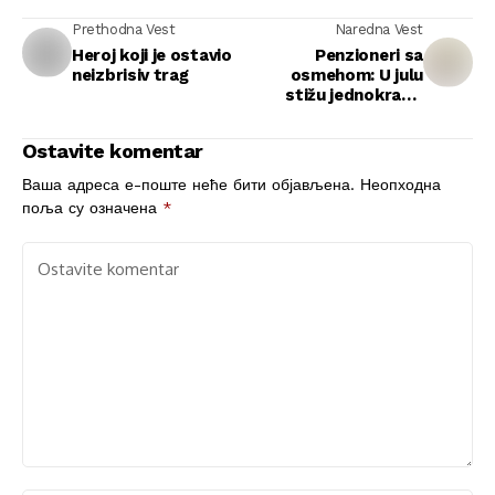
Prethodna Vest
Naredna Vest
Heroj koji je ostavio
Penzioneri sa
neizbrisiv trag
osmehom: U julu
stižu jednokratni
dodaci uz penzije
Ostavite komentar
Ваша адреса е-поште неће бити објављена.
Неопходна
поља су означена
*