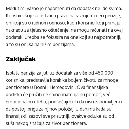
Međutim, važno je napomenuti da dodatak ne ide svima.
Korisnici koji su ostvarili pravo na razmjerni deo penzije,
oni koji su u radnom odnosu, kao i korisnici koji primaju
naknadu za tjelesno oštećenje, ne mogu računati na ovaj
dodatak. Uredba se fokusira na one koji su najpotrebniji,
a to su oni sa najnižim penzijama.
Zaključak
Isplata penzija za jul, uz dodatak za više od 450.000
korisnika, predstavlja korak ka boljem životu za mnoge
penzionere u Bosni i Hercegovini. Ova finansijska
podrška će pružiti ne samo materijalnu pomoć, već i
emocionalnu utehu, podsećajući ih da nisu zaboravljeni i
da postoji briga za njihov položaj. U danima kada su
finansijski izazovi sve prisutniji, ovakve odluke su od
suštinskog značaja za život penzionera.