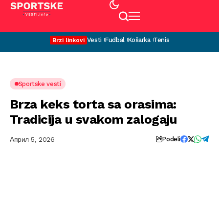
Vesti
Fudbal
Košarka
Tenis
Brzi linkovi
Sportske vesti
Brza keks torta sa orasima:
Tradicija u svakom zalogaju
Април 5, 2026
Podeli