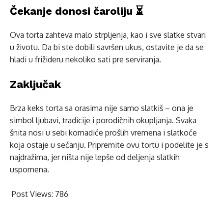
Čekanje donosi čaroliju ⏳
Ova torta zahteva malo strpljenja, kao i sve slatke stvari
u životu. Da bi ste dobili savršen ukus, ostavite je da se
hladi u frižideru nekoliko sati pre serviranja.
Zaključak
Brza keks torta sa orasima nije samo slatkiš – ona je
simbol ljubavi, tradicije i porodičnih okupljanja. Svaka
šnita nosi u sebi komadiće prošlih vremena i slatkoće
koja ostaje u sećanju. Pripremite ovu tortu i podelite je s
najdražima, jer ništa nije lepše od deljenja slatkih
uspomena.
Post Views:
786