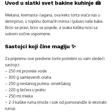
Uvod u slatki svet bakine kuhinje 🍰
Mekana, kremasta i lagana, ova keks torta vraća nas u
detinjstvo, u toplinu domaćih mirisa i ljubavi naše bake.
Brzo se pravi, brzo se pojede, a svaka kašika nosi sa
sobom sočne uspomene.
Sastojci koji čine magiju ✨
Za pripremu ove predivne torte potrebni su vam sledeći
sastojci:
– 250 ml provrele vode
– 300 g samlevenih oraha
– 250 g neslanog putera, omekšalog
– 220 g šećera u prahu
– 250 ml mleka
– 2-3 kašike ruma (može i sok od pomorandže ili ekstrakt
ruma)