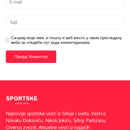
Сачувај моје име, е-пошту и веб место у овом прегледачу
веба за следећи пут када коментаришем.
Najnovije sportske vesti iz Srbije i sveta. Vesti o
Novaku Đokoviću, Nikoli Jokiću, Srbiji, Partizanu,
Crvenoj zvezdi. Aktuelne vesti iz najjačih