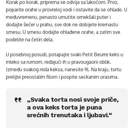
Korak po korak, priprema se odvija sa lakoćom. Prvo,
poparite orahe u provreloj vodi i ostavite da se ohlade. U
međuvremenu, penasto umutite omekšali puter i
dodajte šećer u prahu, sve dok ne dobijete kremastu
smesu. U smesu dodajte ohlađene orahe, a zatim sve
podelite na četiri dela.
U posebnoj posudi, potapajte svaki Petit Beurre keks u
mleko sa rumom, ređajući ih u pravougaoni oblik.
Između svakog reda keksa, nanesite fil. Na kraju, tortu
prelijte preostalim filom i pospite seckanim orasima.
„Svaka torta nosi svoje priče,
a ova keks torta je puna
srećnih trenutaka i ljubavi.“