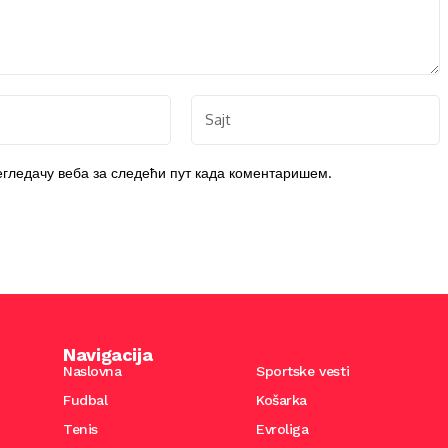
регледачу веба за следећи пут када коментаришем.
Navigacija
Naslovna
Sportske vesti
Fudbal
Košarka
Tenis
Evroliga