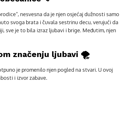
orodice“, nesvesna da je njen osjećaj dužnosti samo
auto svoga brata i čuvala sestrinu decu, verujući da
, sve je to bila izraz ljubavi i brige. Međutim, njen
m značenju ljubavi 🌪️
tpuno je promenilo njen pogled na stvari. U ovoj
abosti i izvor zabave.