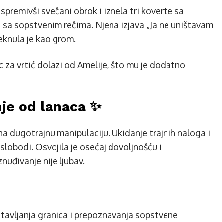
 spremivši svečani obrok i iznela tri koverte sa
i sa sopstvenim rečima. Njena izjava „Ja ne uništavam
eknula je kao grom.
ac za vrtić dolazi od Amelije, što mu je dodatno
je od lanaca ✨
na dugotrajnu manipulaciju. Ukidanje trajnih naloga i
 slobodi. Osvojila je osećaj dovoljnošću i
nuđivanje nije ljubav.
stavljanja granica i prepoznavanja sopstvene