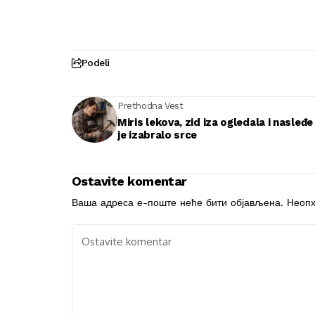
Podeli
Prethodna Vest
Miris lekova, zid iza ogledala i nasleđe
je izabralo srce
Ostavite komentar
Ваша адреса е-поште неће бити објављена.
Неопх