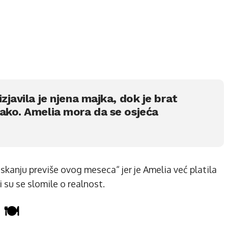
zjavila je njena majka, dok je brat
tako. Amelia mora da se osjeća
iskanju previše ovog meseca“ jer je Amelia već platila
i su se slomile o realnost.
 🍽️