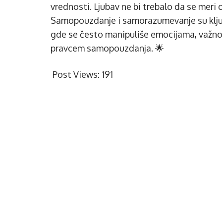
vrednosti. Ljubav ne bi trebalo da se meri
Samopouzdanje i samorazumevanje su ključn
gde se često manipuliše emocijama, važno 
pravcem samopouzdanja. 🌟
Post Views:
191