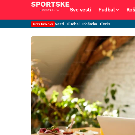
Sve vesti
Fudbal
Koš
Vesti
Fudbal
Košarka
Tenis
Brzi linkovi