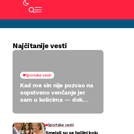
Najčitanije vesti
Sportske vesti
Kad me sin nije pozvao na
sopstveno venčanje jer
sam u kolicima — dok
jedan poklon nije sve
preokrenuo
Sportske vesti
Smejali su se haljini koju