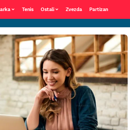
arka
Tenis
Ostali
Zvezda
Partizan