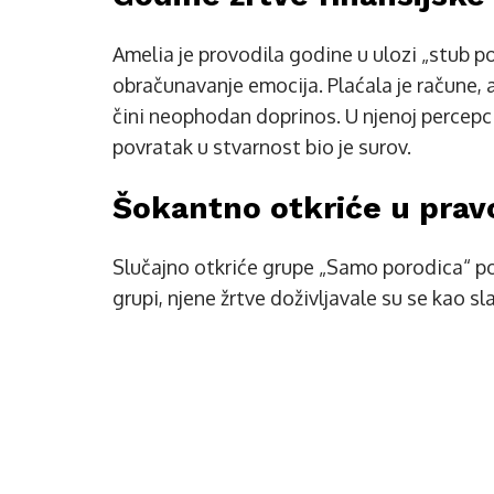
Amelia je provodila godine u ulozi „stub p
obračunavanje emocija. Plaćala je račune, 
čini neophodan doprinos. U njenoj percepciji
povratak u stvarnost bio je surov.
Šokantno otkriće u pravo
Slučajno otkriće grupe „Samo porodica“ po
grupi, njene žrtve doživljavale su se kao sl