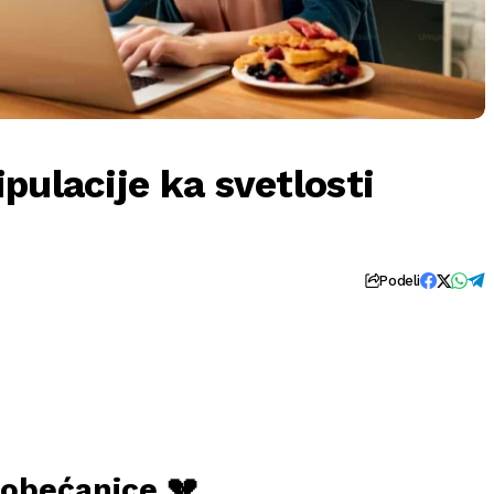
pulacije ka svetlosti
Podeli
 obećanice 💔