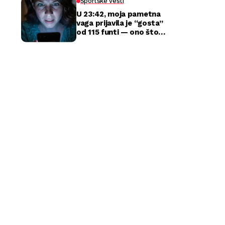
Sportske vesti
U 23:42, moja pametna
vaga prijavila je “gosta”
od 115 funti — ono što
sam zatekla kod kuće
razbilo je moj brak