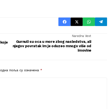
Naredna Vest
Gurnuli su oca u more zbog nasledstva, ali
 koje
njegov povratak im je oduzeo mnogo više od
imovine
одна поља су означена
*