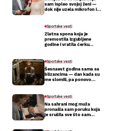
sam ispleo svojoj ženi —
dok nije uzela mikrofon i
utišala celu salu
Sportske vesti
Zlatna spona koja je
premostila izgubljene
godine i vratila ćerku
majci
Sportske vesti
Šesnaest godina sama sa
blizancima — dan kada su
me slomili, pa ponovo
izabrali
Sportske vesti
Na sahrani mog muža
pronašla sam poruku koja
je srušila sve što sam
mislila da znam o njemu