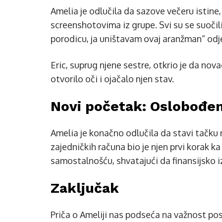
Amelia je odlučila da sazove večeru istine,
screenshotovima iz grupe. Svi su se suočil
porodicu, ja uništavam ovaj aranžman“ odj
Eric, suprug njene sestre, otkrio je da nov
otvorilo oči i ojačalo njen stav.
Novi početak: Oslobođen
Amelia je konačno odlučila da stavi tačku 
zajedničkih računa bio je njen prvi korak ka
samostalnošću, shvatajući da finansijsko iz
Zaključak
Priča o Ameliji nas podseća na važnost po