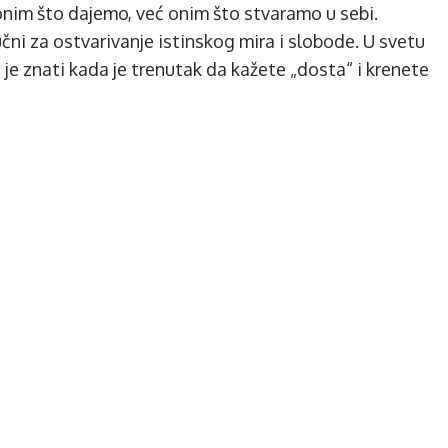
 onim što dajemo, već onim što stvaramo u sebi.
i za ostvarivanje istinskog mira i slobode. U svetu
je znati kada je trenutak da kažete „dosta“ i krenete