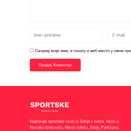
Сачувај моје име, е-пошту и веб место у овом п
Najnovije sportske vesti iz Srbije i sveta. Vesti o
Novaku Đokoviću, Nikoli Jokiću, Srbiji, Partizanu,