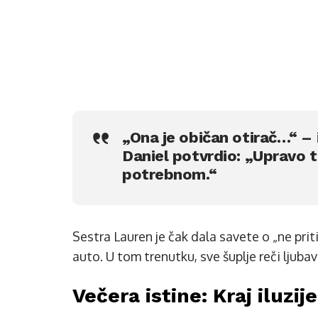
„Ona je običan otirač…“ – i
Daniel potvrdio: „Upravo 
potrebnom.“
Sestra Lauren je čak dala savete o „ne prit
auto. U tom trenutku, sve šuplje reči ljubav
Večera istine: Kraj iluzije