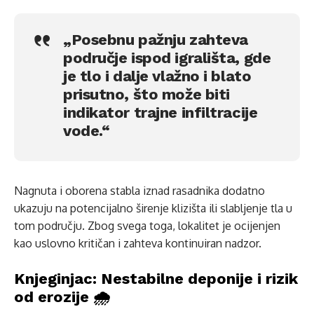
„Posebnu pažnju zahteva
područje ispod igrališta, gde
je tlo i dalje vlažno i blato
prisutno, što može biti
indikator trajne infiltracije
vode.“
Nagnuta i oborena stabla iznad rasadnika dodatno
ukazuju na potencijalno širenje klizišta ili slabljenje tla u
tom području. Zbog svega toga, lokalitet je ocijenjen
kao uslovno kritičan i zahteva kontinuiran nadzor.
Knjeginjac: Nestabilne deponije i rizik
od erozije 🌧️