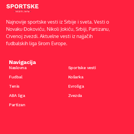
Najnovije sportske vesti iz Srbije i sveta. Vesti o
Novaku Đokoviću, Nikoli Jokiću, Srbiji, Partizanu,
Crvenoj zvezdi. Aktuelne vesti iz najjačih
fudbalskih liga širom Evrope.
Navigacija
Naslovna
Sportske vesti
Fudbal
Košarka
Tenis
Evroliga
ABA liga
Zvezda
Partizan