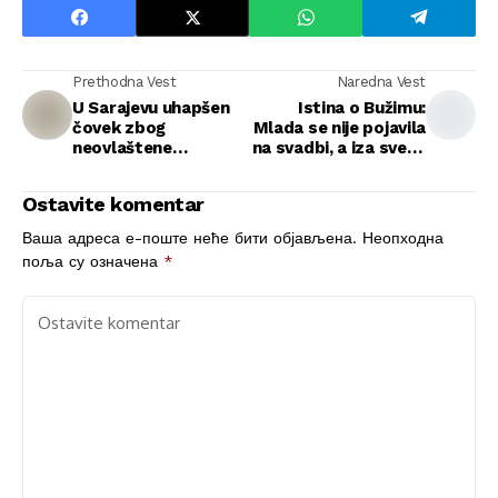
Prethodna Vest
Naredna Vest
U Sarajevu uhapšen
Istina o Bužimu:
čovek zbog
Mlada se nije pojavila
neovlaštene
na svadbi, a iza svega
proizvodnje droge
stoji...
Ostavite komentar
Ваша адреса е-поште неће бити објављена.
Неопходна
поља су означена
*