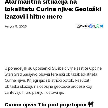
Alarmantna situacija na
lokalitetu Curine njive: Geološki
izazovi i hitne mere
Август 5, 2025
Podeli
U ponedeljak su uposlenici Službe civilne zaštite Općine
Stari Grad Sarajevo obavili terenski obilazak lokaliteta
Curine njive, Knjeginjac i Bistrički potok. Rezultati
obilaska ukazuju na ozbiljne geološke procese koji
zahtevaju hitnu pažnju i delovanje.
Curine njive: Tlo pod prijetnjom 🚧