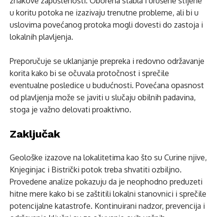
znakove zapuštenosti. Oborena stabla i urušene stijene
u koritu potoka ne izazivaju trenutne probleme, ali bi u
uslovima povećanog protoka mogli dovesti do zastoja i
lokalnih plavljenja.
Preporučuje se uklanjanje prepreka i redovno održavanje
korita kako bi se očuvala protočnost i sprečile
eventualne posledice u budućnosti. Povećana opasnost
od plavljenja može se javiti u slučaju obilnih padavina,
stoga je važno delovati proaktivno.
Zaključak
Geološke izazove na lokalitetima kao što su Curine njive,
Knjeginjac i Bistrički potok treba shvatiti ozbiljno.
Provedene analize pokazuju da je neophodno preduzeti
hitne mere kako bi se zaštitili lokalni stanovnici i sprečile
potencijalne katastrofe. Kontinuirani nadzor, prevencija i