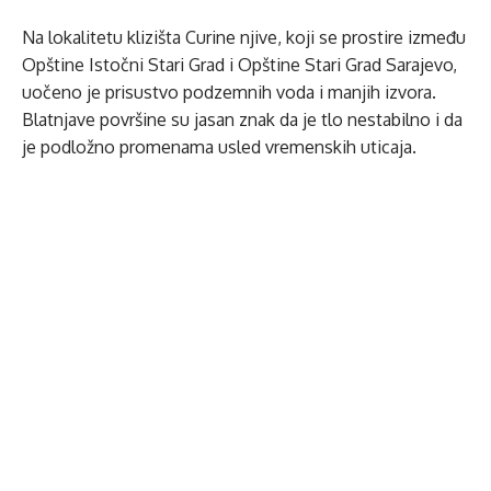
Na lokalitetu klizišta Curine njive, koji se prostire između
Opštine Istočni Stari Grad i Opštine Stari Grad Sarajevo,
uočeno je prisustvo podzemnih voda i manjih izvora.
Blatnjave površine su jasan znak da je tlo nestabilno i da
je podložno promenama usled vremenskih uticaja.