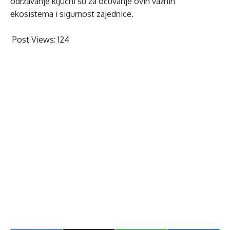
održavanje ključni su za očuvanje ovih važnih
ekosistema i sigurnost zajednice.
Post Views:
124