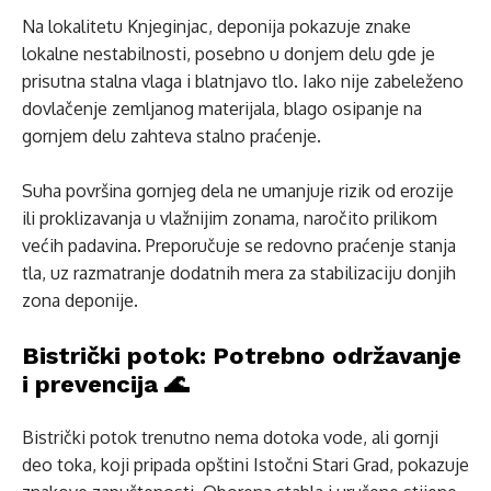
Na lokalitetu Knjeginjac, deponija pokazuje znake
lokalne nestabilnosti, posebno u donjem delu gde je
prisutna stalna vlaga i blatnjavo tlo. Iako nije zabeleženo
dovlačenje zemljanog materijala, blago osipanje na
gornjem delu zahteva stalno praćenje.
Suha površina gornjeg dela ne umanjuje rizik od erozije
ili proklizavanja u vlažnijim zonama, naročito prilikom
većih padavina. Preporučuje se redovno praćenje stanja
tla, uz razmatranje dodatnih mera za stabilizaciju donjih
zona deponije.
Bistrički potok: Potrebno održavanje
i prevencija 🌊
Bistrički potok trenutno nema dotoka vode, ali gornji
deo toka, koji pripada opštini Istočni Stari Grad, pokazuje