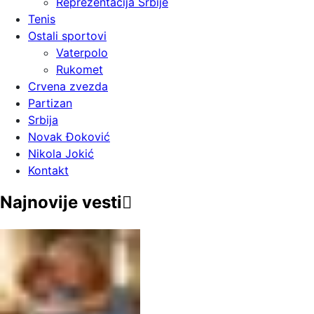
Reprezentacija Srbije
Tenis
Ostali sportovi
Vaterpolo
Rukomet
Crvena zvezda
Partizan
Srbija
Novak Đoković
Nikola Jokić
Kontakt
Najnovije vesti