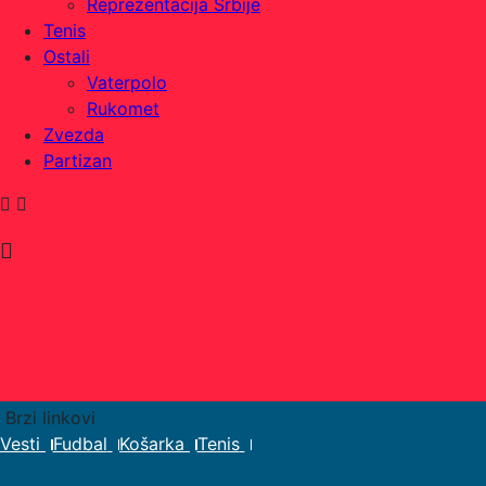
Reprezentacija Srbije
Tenis
Ostali
Vaterpolo
Rukomet
Zvezda
Partizan
Brzi linkovi
Vesti
Fudbal
Košarka
Tenis