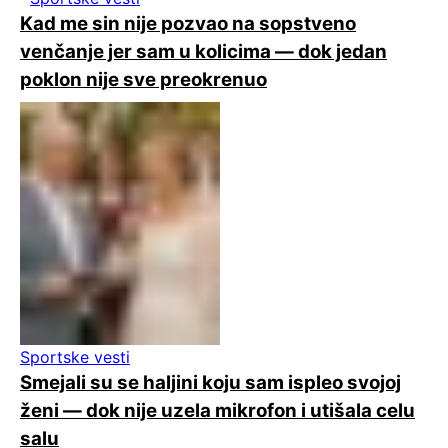
Kad me sin nije pozvao na sopstveno
venčanje jer sam u kolicima — dok jedan
poklon nije sve preokrenuo
Sportske vesti
Smejali su se haljini koju sam ispleo svojoj
ženi — dok nije uzela mikrofon i utišala celu
salu