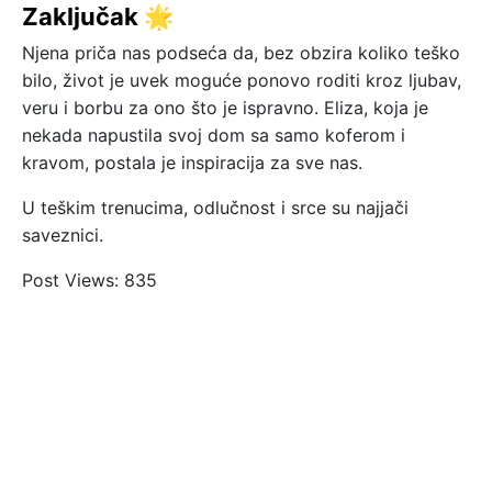
Zaključak 🌟
Njena priča nas podseća da, bez obzira koliko teško
bilo, život je uvek moguće ponovo roditi kroz ljubav,
veru i borbu za ono što je ispravno. Eliza, koja je
nekada napustila svoj dom sa samo koferom i
kravom, postala je inspiracija za sve nas.
U teškim trenucima, odlučnost i srce su najjači
saveznici.
Post Views:
835