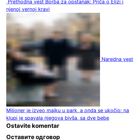
Prethodna vest
Borba za opstanak: Priča o Elizi i
njenoj vernoj kravi
Naredna vest
Milioner je izveo majku u park, a onda se ukočio: na
klupi je spavala njegova bivša, sa dve bebe
Ostavite komentar
Оставите одговор