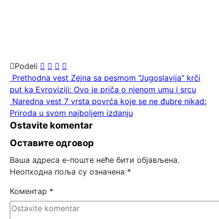
Podeli
Prethodna vest
Zejna sa pesmom "Jugoslavija" krči
put ka Evroviziji: Ovo je priča o njenom umu i srcu
Naredna vest
7 vrsta povrća koje se ne đubre nikad:
Priroda u svom najboljem izdanju
Ostavite komentar
Оставите одговор
Ваша адреса е-поште неће бити објављена.
Неопходна поља су означена
*
Коментар
*