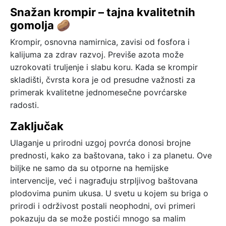
Snažan krompir – tajna kvalitetnih
gomolja 🥔
Krompir, osnovna namirnica, zavisi od fosfora i
kalijuma za zdrav razvoj. Previše azota može
uzrokovati truljenje i slabu koru. Kada se krompir
skladišti, čvrsta kora je od presudne važnosti za
primerak kvalitetne jednomesečne povrćarske
radosti.
Zaključak
Ulaganje u prirodni uzgoj povrća donosi brojne
prednosti, kako za baštovana, tako i za planetu. Ove
biljke ne samo da su otporne na hemijske
intervencije, već i nagrađuju strpljivog baštovana
plodovima punim ukusa. U svetu u kojem su briga o
prirodi i održivost postali neophodni, ovi primeri
pokazuju da se može postići mnogo sa malim