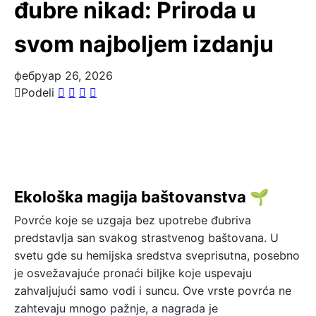
đubre nikad: Priroda u
svom najboljem izdanju
фебруар 26, 2026
Podeli
Ekološka magija baštovanstva 🌱
Povrće koje se uzgaja bez upotrebe đubriva
predstavlja san svakog strastvenog baštovana. U
svetu gde su hemijska sredstva sveprisutna, posebno
je osvežavajuće pronaći biljke koje uspevaju
zahvaljujući samo vodi i suncu. Ove vrste povrća ne
zahtevaju mnogo pažnje, a nagrada je