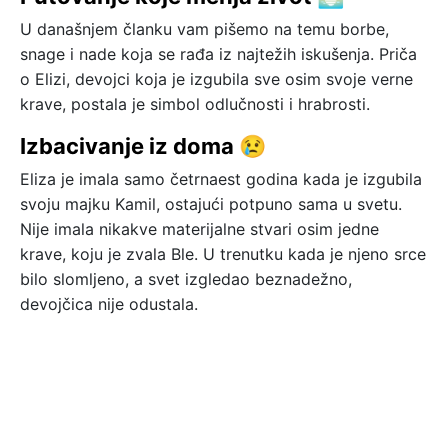
U današnjem članku vam pišemo na temu borbe,
snage i nade koja se rađa iz najtežih iskušenja. Priča
o Elizi, devojci koja je izgubila sve osim svoje verne
krave, postala je simbol odlučnosti i hrabrosti.
Izbacivanje iz doma 😢
Eliza je imala samo četrnaest godina kada je izgubila
svoju majku Kamil, ostajući potpuno sama u svetu.
Nije imala nikakve materijalne stvari osim jedne
krave, koju je zvala Ble. U trenutku kada je njeno srce
bilo slomljeno, a svet izgledao beznadežno,
devojčica nije odustala.