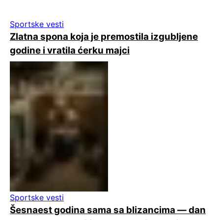
Sportske vesti
Zlatna spona koja je premostila izgubljene
godine i vratila ćerku majci
Sportske vesti
Šesnaest godina sama sa blizancima — dan