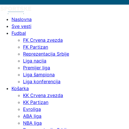
Naslovna
Sve vesti
Fudbal
FK Crvena zvezda
FK Partizan
Reprezentacija Srbije
Liga nacija
Premijer liga
Liga šampiona
Liga konferencija
Košarka
KK Crvena zvezda
KK Partizan
Evroliga
ABA liga
NBA liga