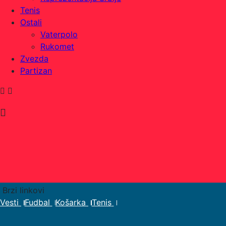
Tenis
Ostali
Vaterpolo
Rukomet
Zvezda
Partizan
Brzi linkovi
Vesti
Fudbal
Košarka
Tenis