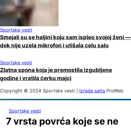
Sportske vesti
Smejali su se haljini koju sam ispleo svojoj ženi —
dok nije uzela mikrofon i utišala celu salu
Sportske vesti
Zlatna spona koja je premostila izgubljene
godine i vratila ćerku majci
Copyright © 2024 Sportske vesti |
Izrada sajta
ProWeb
Sportske vesti
7 vrsta povrća koje se ne