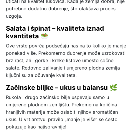
uticati na kvalitet lukovica. Kada je zemlja dobra, nije
potrebno dodatno đubrenje, što olakšava proces
uzgoja.
Salata i špinat – kvaliteta iznad
kvantiteta 🥗
Ove vrste povrća podsećaju nas na to koliko je manje
ponekad više. Prekomerno đubrenje može uzrokovati
brz rast, ali i gorke i krhke listove umesto sočne
salate. Redovno zalivanje i umjereno plodna zemlja
ključni su za očuvanje kvaliteta.
Začinske biljke – ukus u balansu 🌿
Rukola i drugo začinsko bilje uspevaju samo u
umjereno plodnom zemljištu. Prekomerna količina
hranljivih materija može oslabiti njihov aromatičan
ukus. U vrtlarstvu, pravilo „manje je više“ se često
pokazuje kao najispravnije!