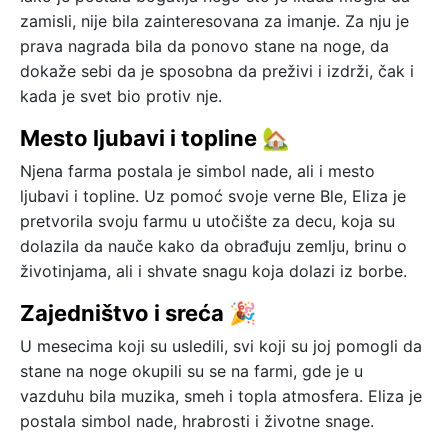
zamisli, nije bila zainteresovana za imanje. Za nju je
prava nagrada bila da ponovo stane na noge, da
dokaže sebi da je sposobna da preživi i izdrži, čak i
kada je svet bio protiv nje.
Mesto ljubavi i topline 🏡
Njena farma postala je simbol nade, ali i mesto
ljubavi i topline. Uz pomoć svoje verne Ble, Eliza je
pretvorila svoju farmu u utočište za decu, koja su
dolazila da nauče kako da obrađuju zemlju, brinu o
životinjama, ali i shvate snagu koja dolazi iz borbe.
Zajedništvo i sreća 🎉
U mesecima koji su usledili, svi koji su joj pomogli da
stane na noge okupili su se na farmi, gde je u
vazduhu bila muzika, smeh i topla atmosfera. Eliza je
postala simbol nade, hrabrosti i životne snage.