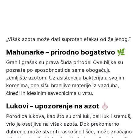
„Višak azota može dati suprotan efekat od željenog.“
Mahunarke – prirodno bogatstvo 🌿
Grah i grašak su prava čuda prirode! Ove biljke su
poznate po sposobnosti da same obogaćuju
zemljište azotom. Uz asistenciju bakterija u svojim
korenima, one sišu hranljive materije iz vazduha,
čineći ih idealnim saveznicima u vrtu.
Lukovi – upozorenje na azot 🧄
Porodica lukova, kao što su crni luk, beli luk i sremuš,
vrlo je osetljiva na višak azota. Dok prekomerno
đubrenje može stvoriti raskošno lišće, može značajno