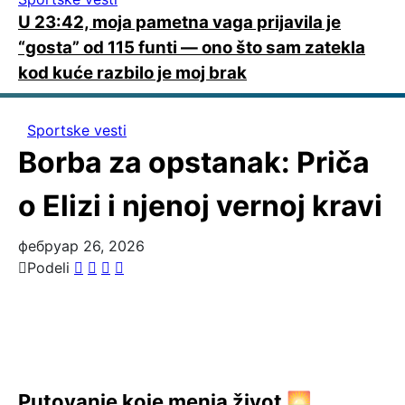
U 23:42, moja pametna vaga prijavila je
“gosta” od 115 funti — ono što sam zatekla
kod kuće razbilo je moj brak
Sportske vesti
Borba za opstanak: Priča
o Elizi i njenoj vernoj kravi
фебруар 26, 2026
Podeli
Putovanje koje menja život 🌅