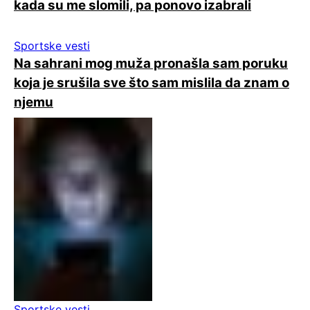
kada su me slomili, pa ponovo izabrali
Sportske vesti
Na sahrani mog muža pronašla sam poruku
koja je srušila sve što sam mislila da znam o
njemu
Sportske vesti