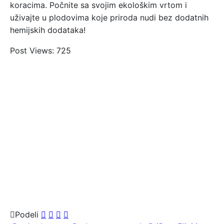
koracima. Počnite sa svojim ekološkim vrtom i
uživajte u plodovima koje priroda nudi bez dodatnih
hemijskih dodataka!
Post Views:
725
Podeli