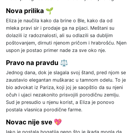
Nova prilika 🌱
Eliza je naučila kako da brine o Ble, kako da od
mleka pravi sir i prodaje ga na pijaci. Meštani su
dolazili iz radoznalosti, ali su odlazili sa dubljim
poštovanjem, dirnuti njenom pričom i hrabrošću. Njen
uspon je postao primer nade za sve oko nje.
Pravo na pravdu ⚖️
Jednog dana, dok je slagala svoj štand, pred njom se
zaustavio elegantan muškarac u tamnom odelu. To je
bio advokat iz Pariza, koji joj je saopštio da su njeni
očuh i ujaci nezakonito prisvojili porodičnu zemlju.
Sud je presudio u njenu korist, a Eliza je ponovo
postala vlasnica porodične farme.
Novac nije sve 💖
Iako je postala bogatija nego što je ikada mogla da