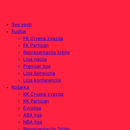
Sve vesti
Fudbal
FK Crvena zvezda
FK Partizan
Reprezentacija Srbije
Liga nacija
Premijer liga
Liga šampiona
Liga konferencija
Košarka
KK Crvena zvezda
KK Partizan
Evroliga
ABA liga
NBA liga
Reprezentacija Srbije