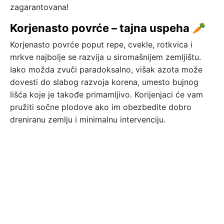
zagarantovana!
Korjenasto povrće – tajna uspeha 🥕
Korjenasto povrće poput repe, cvekle, rotkvica i
mrkve najbolje se razvija u siromašnijem zemljištu.
Iako možda zvuči paradoksalno, višak azota može
dovesti do slabog razvoja korena, umesto bujnog
lišća koje je takođe primamljivo. Korijenjaci će vam
pružiti sočne plodove ako im obezbedite dobro
dreniranu zemlju i minimalnu intervenciju.