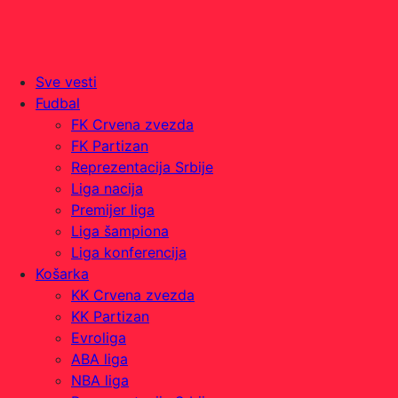
Sve vesti
Fudbal
FK Crvena zvezda
FK Partizan
Reprezentacija Srbije
Liga nacija
Premijer liga
Liga šampiona
Liga konferencija
Košarka
KK Crvena zvezda
KK Partizan
Evroliga
ABA liga
NBA liga