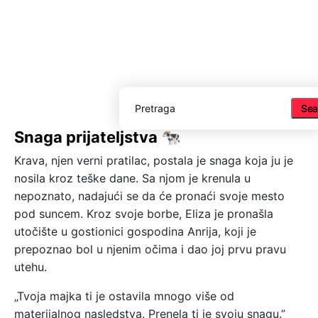
Sea
Sea
Snaga prijateljstva 🐄
Krava, njen verni pratilac, postala je snaga koja ju je
nosila kroz teške dane. Sa njom je krenula u
nepoznato, nadajući se da će pronaći svoje mesto
pod suncem. Kroz svoje borbe, Eliza je pronašla
utočište u gostionici gospodina Anrija, koji je
prepoznao bol u njenim očima i dao joj prvu pravu
utehu.
„Tvoja majka ti je ostavila mnogo više od
materijalnog nasledstva. Prenela ti je svoju snagu.”